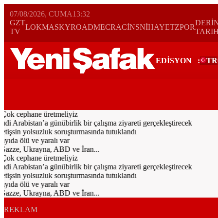
07/08/2026, CUMA
13:32
GZT
DERİ
LOKMA
SKYROAD
MECRA
CİNS
NİHAYET
ZPOR
TV
TARI
EDİSYON
:
TR
Bugün
Spor
Ekonomi
Gündem
Resmi İlanlar
Galeri
Video
Yazarl
Çok cephane üretmeliyiz
rabistan’a günübirlik bir çalışma ziyareti gerçekleştirecek
işsin yolsuzluk soruşturmasında tutuklandı
ıda ölü ve yaralı var
Gazze, Ukrayna, ABD ve İran...
Çok cephane üretmeliyiz
rabistan’a günübirlik bir çalışma ziyareti gerçekleştirecek
işsin yolsuzluk soruşturmasında tutuklandı
ıda ölü ve yaralı var
Gazze, Ukrayna, ABD ve İran...
REKLAM