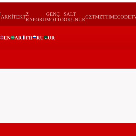
N
Z
GENÇ
SALT
ARKİTEKT
GZTMZT
TIMECODE
T
H
RAPORU
MOTTO
OKUNUR
EN
AR
FR
RU
UR
ar