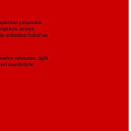
latılan çalışmalar
leşirken, arama
nin ardından Özkul'un
aden sahasının, ilgili
eri marifetiyle