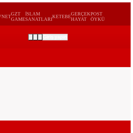
GZT
İSLAM
GERÇEK
POST
VNET
KETEBE
GAME
SANATLARI
HAYAT
ÖYKÜ
Giriş yapın