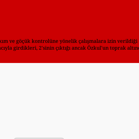
ım ve göçük kontrolüne yönelik çalışmalara izin verildiği 
la girdikleri, 2'sinin çıktığı ancak Özkul'un toprak altınd