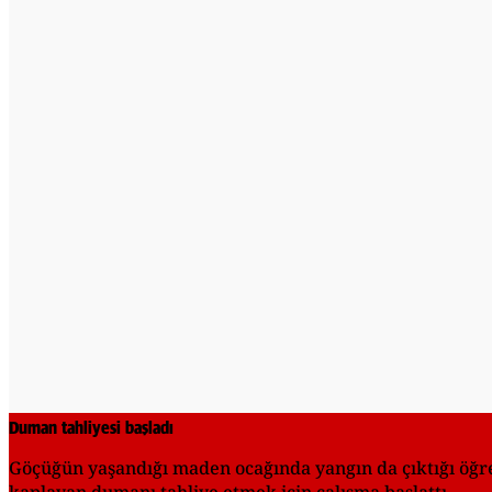
Duman tahliyesi başladı
Göçüğün yaşandığı maden ocağında yangın da çıktığı öğre
kaplayan dumanı tahliye etmek için çalışma başlattı.