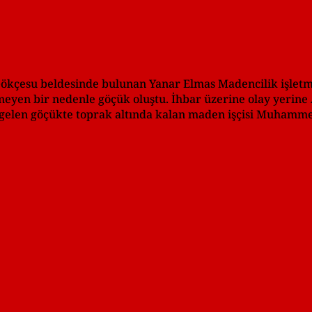
ı Gökçesu beldesinde bulunan Yanar Elmas Madencilik işlet
nmeyen bir nedenle göçük oluştu. İhbar üzerine olay yerin
a gelen göçükte toprak altında kalan maden işçisi Muhamme