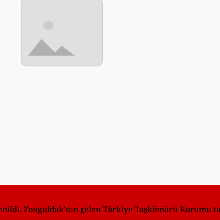
nildi. Zonguldak'tan gelen Türkiye Taşkömürü Kurumu tahl