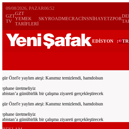
09/08/2026, PAZAR
06:52
GZT
GZT
DE
YEMEK
SKYROAD
MECRA
CİNS
NİHAYET
ZPOR
TV
TA
TARİFLERİ
EDİSYON
:
TR
Bugün
Spor
Ekonomi
Gündem
Resmi İlanlar
Galeri
Video
Yazarl
 Özel'e yaylım ateşi: Kanımız temizlendi, hamdolsun
phane üretmeliyiz
an’a günübirlik bir çalışma ziyareti gerçekleştirecek
 Özel'e yaylım ateşi: Kanımız temizlendi, hamdolsun
phane üretmeliyiz
an’a günübirlik bir çalışma ziyareti gerçekleştirecek