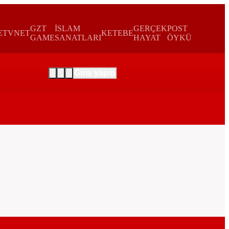
GZT
İSLAM
GERÇEK
POST
E
TVNET
KETEBE
GAME
SANATLARI
HAYAT
ÖYKÜ
Giriş yapın