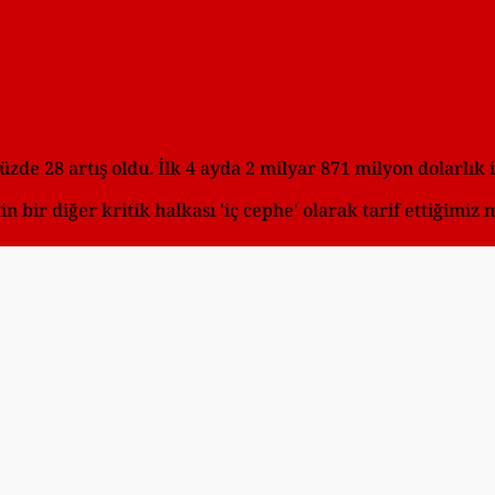
zde 28 artış oldu. İlk 4 ayda 2 milyar 871 milyon dolarlık 
 bir diğer kritik halkası 'iç cephe' olarak tarif ettiğimiz m