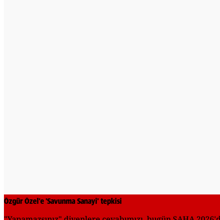
Özgür Özel'e 'Savunma Sanayi' tepkisi
"Yapamazsınız" diyenlere cevabımızı, bugün SAHA 2026'da