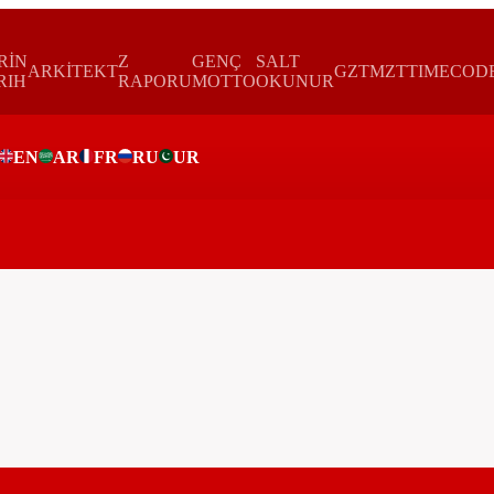
RİN
Z
GENÇ
SALT
ARKİTEKT
GZTMZT
TIMECOD
RIH
RAPORU
MOTTO
OKUNUR
EN
AR
FR
RU
UR
ar