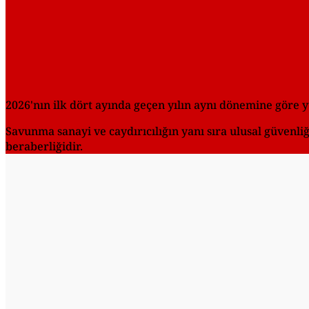
2026'nın ilk dört ayında geçen yılın aynı dönemine göre yü
Savunma sanayi ve caydırıcılığın yanı sıra ulusal güvenliğin
beraberliğidir.