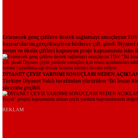
Evlenecek genç çiftlere destek sağlamayı amaçlayan TDV “
başvurularını gerçekleştiren binlerce çift, şimdi Diyanet ç
yetim ve öksüz çiftleri kapsayan proje kapsamında isim
DİYANET ÇEYİZ YARDIMI SONUÇLARI NEDEN AÇIKL
Türkiye Diyanet Vakfı tarafından yürütülen “İki İnsan B
sürecine geçildi.
REKLAM