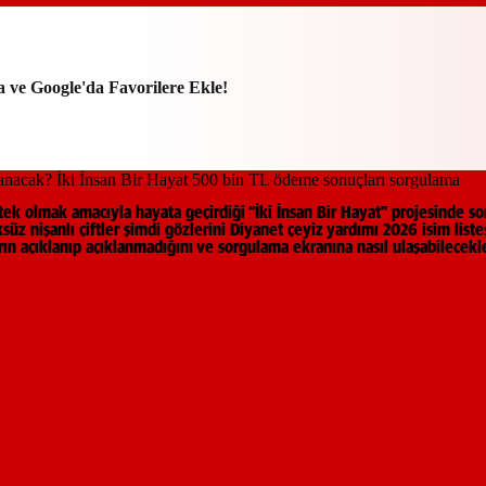
a ve Google'da Favorilere Ekle!
tek olmak amacıyla hayata geçirdiği “İki İnsan Bir Hayat” projesinde so
ksüz nişanlı çiftler şimdi gözlerini Diyanet çeyiz yardımı 2026 isim lis
n açıklanıp açıklanmadığını ve sorgulama ekranına nasıl ulaşabilecekler