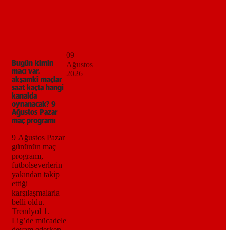
09
Bugün kimin
Ağustos
maçı var,
2026
akşamki maçlar
saat kaçta hangi
kanalda
oynanacak? 9
Ağustos Pazar
maç programı
9 Ağustos Pazar
gününün maç
programı,
futbolseverlerin
yakından takip
ettiği
karşılaşmalarla
belli oldu.
Trendyol 1.
Lig’de mücadele
devam ederken