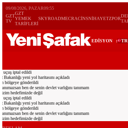
09/08/2026, PAZAR
09:55
GZT
GZT
DE
YEMEK
SKYROAD
MECRA
CİNS
NİHAYET
ZPOR
TV
TA
TARİFLERİ
EDİSYON
:
TR
Bugün
Spor
Ekonomi
Gündem
Resmi İlanlar
Galeri
Video
Yazarl
uçuş iptal edildi
 Bakanlığı yeni yol haritasını açıkladı
 bölgeye gönderildi
anımazsan ben de senin devlet varlığını tanımam
izim hedefimizde değil
uçuş iptal edildi
 Bakanlığı yeni yol haritasını açıkladı
 bölgeye gönderildi
anımazsan ben de senin devlet varlığını tanımam
izim hedefimizde değil