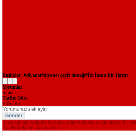
Başlıklar :
diyanet
diyanet çeyiz desteği
İki İnsan Bir Hayat
Yorumlar
Sırala :
Tarihe Göre
1
Yorum
Gönder
Sitemizde paylaştığınız yorumlar, diğer kullanıcılar için değerli bir ka
ifadeler kullanmaktan kaçının.