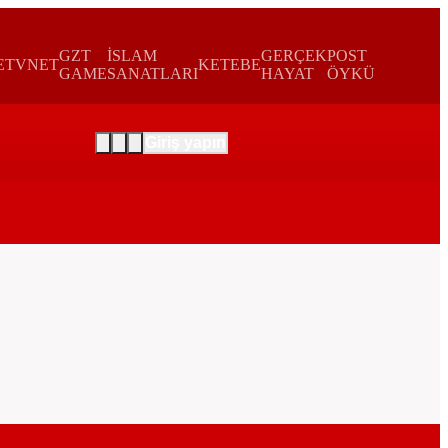
GZT
İSLAM
GERÇEK
POST
E
TVNET
KETEBE
GAME
SANATLARI
HAYAT
ÖYKÜ
Giriş yapın