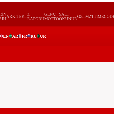
RİN
Z
GENÇ
SALT
ARKİTEKT
GZTMZT
TIMECOD
RIH
RAPORU
MOTTO
OKUNUR
EN
AR
FR
RU
UR
ar