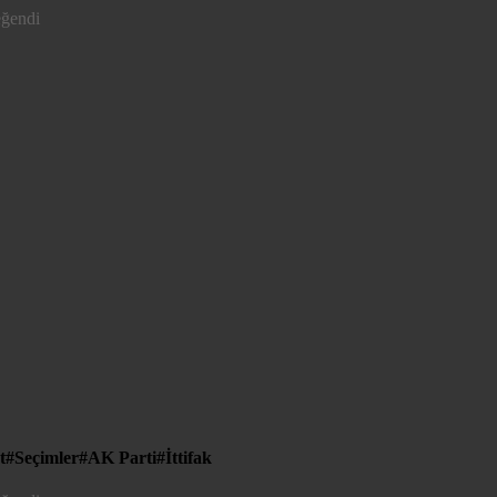
eğendi
t
Seçimler
AK Parti
İttifak