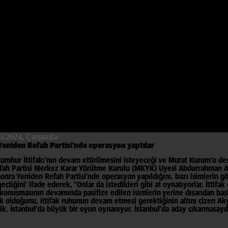
Video
03/2024
, Çarşamba
: Yeniden Refah Partisi'nde operasyon yaptılar
hur İttifakı'nın devam ettirilmesini isteyeceği ve Murat Kurum’u des
Refah Partisi Merkez Karar Yürütme Kurulu (MKYK) Üyesi Abdurrahman Ak
 Yeniden Refah Partisi'nde operasyon yapıldığını, bazı isimlerin görev
eçtiğini' ifade ederek, "Onlar da istedikleri gibi at oynatıyorlar. İttifa
konuşmasının devamında pasifize edilen isimlerin yerine dışarıdan başka
ritik olduğunu, ittifak ruhunun devam etmesi gerektiğinin altını çizen A
dik. İstanbul'da büyük bir oyun oynanıyor. İstanbul'da aday çıkarmasayd