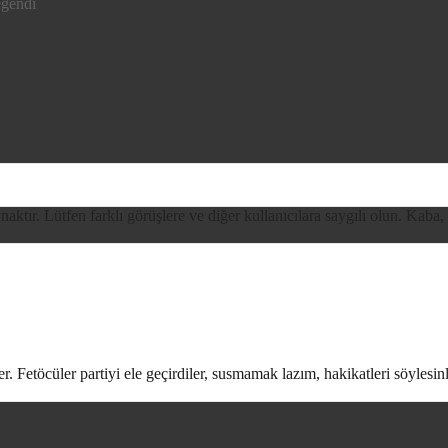
eğendi
ynaktır. Lütfen farklı görüşlere ve diğer kullanıcılara saygılı olun. Kaba,
r. Fetöcüler partiyi ele geçirdiler, susmamak lazım, hakikatleri söylesin