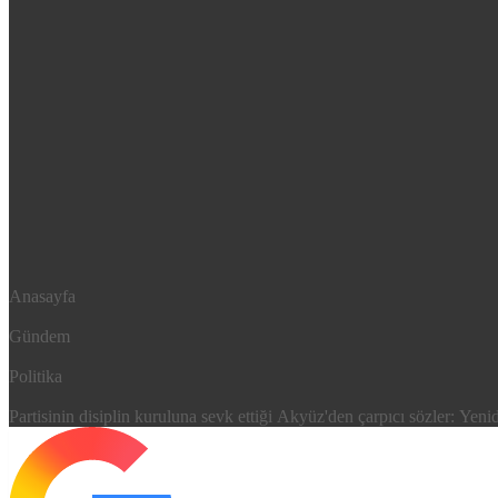
Anasayfa
Gündem
Politika
Partisinin disiplin kuruluna sevk ettiği Akyüz'den çarpıcı sözler: Yen