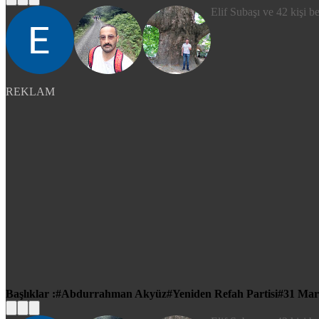
Elif Subaşı ve 42 kişi b
REKLAM
Başlıklar :
Abdurrahman Akyüz
Yeniden Refah Partisi
31 Mar