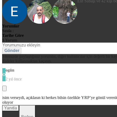
Elif Subaşı ve 42 kişi b
Yorumlar
Sırala :
Tarihe Göre
9
Yorum
Gönder
Sitemizde paylaştığınız yorumlar, diğer kullanıcılar için değerli bir ka
ifadeler kullanmaktan kaçının.
ogün
O
2 yıl önce
isim verseydi, açıklasın ki herkes bilsin özelikle YRP’ye gönül verenle
oluyor
Yanıtla
Beğen