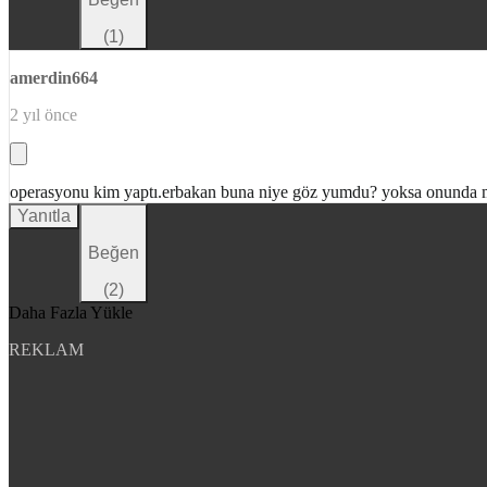
(
1
)
amerdin664
2 yıl önce
operasyonu kim yaptı.erbakan buna niye göz yumdu? yoksa onunda m
Yanıtla
Beğen
(
2
)
Daha Fazla Yükle
REKLAM