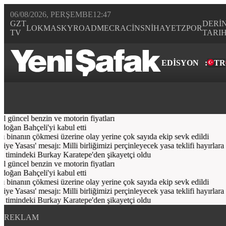
06/08/2026, PERŞEMBE
12:47
GZT
DERİ
LOKMA
SKYROAD
MECRA
CİNS
NİHAYET
ZPOR
TV
TARI
EDİSYON
:
TR
Bugün
Spor
Ekonomi
Gündem
Resmi İlanlar
Galeri
Video
Yazarl
l güncel benzin ve motorin fiyatları
ğan Bahçeli'yi kabul etti
ı binanın çökmesi üzerine olay yerine çok sayıda ekip sevk edildi
asası' mesajı: Milli birliğimizi perçinleyecek yasa teklifi hayırlara ve
mindeki Burkay Karatepe'den şikayetçi oldu
l güncel benzin ve motorin fiyatları
ğan Bahçeli'yi kabul etti
ı binanın çökmesi üzerine olay yerine çok sayıda ekip sevk edildi
asası' mesajı: Milli birliğimizi perçinleyecek yasa teklifi hayırlara ve
mindeki Burkay Karatepe'den şikayetçi oldu
REKLAM