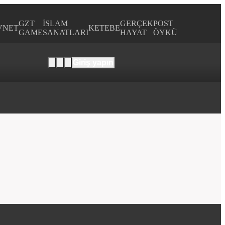
GZT
İSLAM
GERÇEK
POST
VNET
KETEBE
GAME
SANATLARI
HAYAT
ÖYKÜ
Giriş yapın