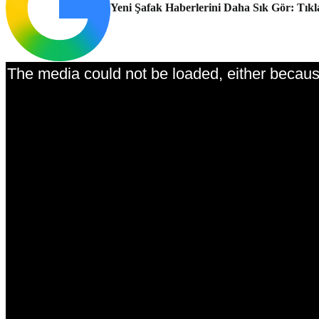
Yeni Şafak Haberlerini Daha Sık Gör: Tıkl
The media could not be loaded, either because
This is a modal window.