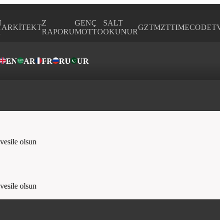
N
Z
GENÇ
SALT
ARKİTEKT
GZTMZT
TIMECODE
T
H
RAPORU
MOTTO
OKUNUR
EN
AR
FR
RU
UR
ar
sile olsun
sile olsun