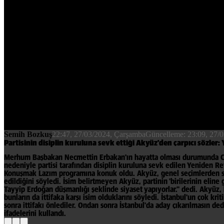
Semih Bozkuş
22:47, 27/03/2024
, Çarşamba
Güncelleme:
23:09, 27/
Partisinin disiplin kuruluna sevk ettiği Akyüz'den çarpıcı sözler
Merhum Başbakan Necmettin Erbakan'ın hayatta olması durumunda Cum
nedeniyle partisi tarafından disiplin kuruluna sevk edilen Yeniden 
Konuşmak Lazım programına konuk oldu. Akyüz, genel seçimlerden sonra
edildiğini söyledi. İsim belirtmeyen Akyüz, partinin 'birilerinin eline g
Tayyip Erdoğan düşmanlığı şeklinde siyaset yapıyorlar." dedi. Akyüz, 
bunların da ittifaka karşı isim olduklarını söyledi. İstanbul'un çok k
sonra ittifakı önlediler. Ondan sonra İstanbul'da aday çıkarılmasın de
ifadelerini kullandı.