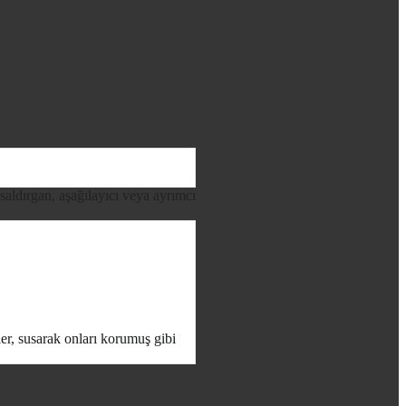
 saldırgan, aşağılayıcı veya ayrımcı
ler, susarak onları korumuş gibi