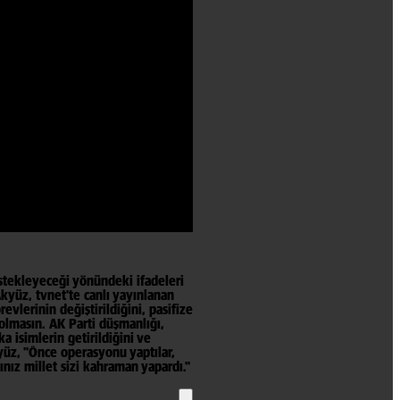
tekleyeceği yönündeki ifadeleri
yüz, tvnet'te canlı yayınlanan
lerinin değiştirildiğini, pasifize
k olmasın. AK Parti düşmanlığı,
 isimlerin getirildiğini ve
kyüz, "Önce operasyonu yaptılar,
ınız millet sizi kahraman yapardı."