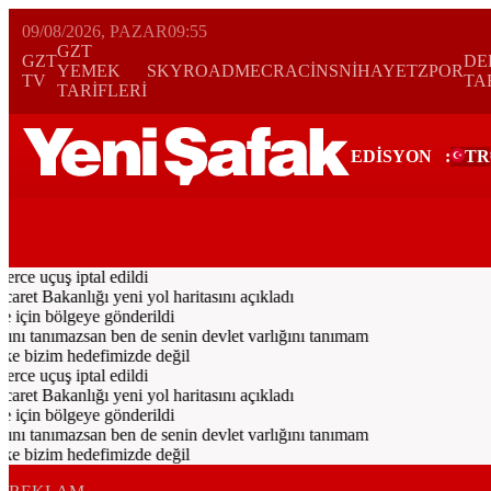
09/08/2026, PAZAR
09:55
GZT
GZT
DE
YEMEK
SKYROAD
MECRA
CİNS
NİHAYET
ZPOR
TV
TA
TARİFLERİ
EDİSYON
:
TR
Bugün
Spor
Ekonomi
Gündem
Resmi İlanlar
Galeri
Video
Dünya
rce uçuş iptal edildi
aret Bakanlığı yeni yol haritasını açıkladı
için bölgeye gönderildi
ı tanımazsan ben de senin devlet varlığını tanımam
ke bizim hedefimizde değil
rce uçuş iptal edildi
aret Bakanlığı yeni yol haritasını açıkladı
için bölgeye gönderildi
ı tanımazsan ben de senin devlet varlığını tanımam
ke bizim hedefimizde değil