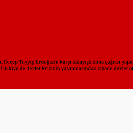
Recep Tayyip Erdoğan'a karşı anlayışlı olma çağrısı yapan
rkiye'de devlet krizinin yaşanmasından ziyade devlet oto