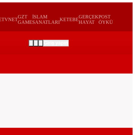
GZT
İSLAM
GERÇEK
POST
E
TVNET
KETEBE
GAME
SANATLARI
HAYAT
ÖYKÜ
Giriş yapın