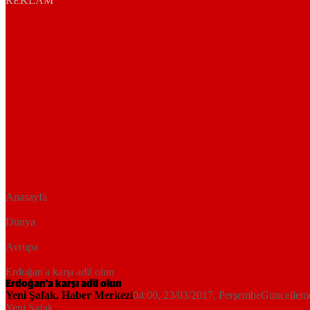
REKLAM
Anasayfa
Dünya
Avrupa
Erdoğan'a karşı adil olun
Erdoğan'a karşı adil olun
Yeni Şafak
,
Haber Merkezi
04:00, 23/03/2017
, Perşembe
Güncellem
Yeni Şafak