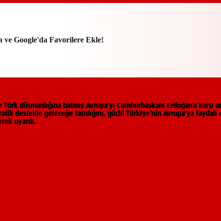
a ve Google'da Favorilere Ekle!
a ve Türk düşmanlığına batmış Avrupa’yı Cumhurbaşkanı Erdoğan’a karşı a
tik destekle geleceğe taşıdığını, güçlü Türkiye’nin Avrupa’ya faydalı ol
erek uyardı.