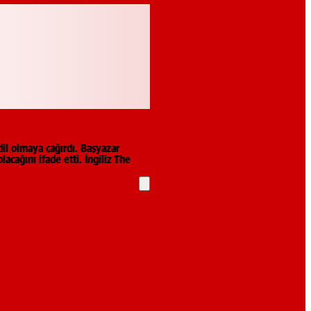
dil olmaya çağırdı. Başyazar
acağını ifade etti. İngiliz The