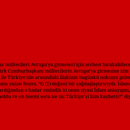
z mültecileri Avrupa'ya gitmeleri için serbest bırakabilec
Türk Cumhurbaşkanı mültecilerin Avrupa'ya girmesine izin
 ile Türkiye'nin arasındaki ilişkinin bugünkü noktaya gelm
nu yazan Boyes, “O (Erdoğan) bir çağdaşlaştırıcıydı. İslam 
rdığından o kadar emindik ki onun siyasi İslam anlayışını,
boldu ve en önemi soru ise şu: Türkiye'yi kim kaybetti?" di