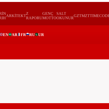
RİN
Z
GENÇ
SALT
ARKİTEKT
GZTMZT
TIMECOD
RIH
RAPORU
MOTTO
OKUNUR
EN
AR
FR
RU
UR