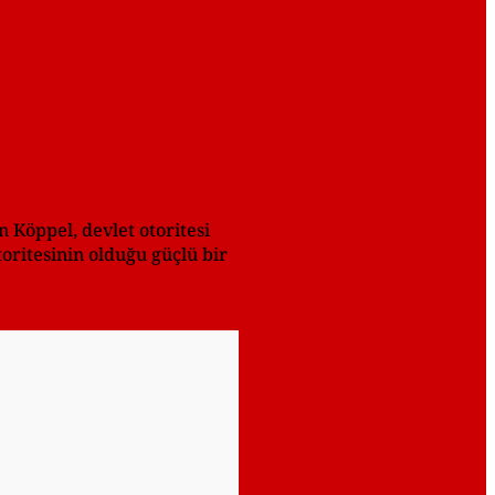
 Köppel, devlet otoritesi
ritesinin olduğu güçlü bir