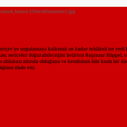
/resized_baca4-5594c465manset1.jpg
sviçre'ye uygulamaya kalkmak ne kadar tehlikeli ise yedi k
nç neticeler doğurabileceğini belirten Başyazar Köppel, 
n ablukası altında olduğunu ve kendisinin bile kanlı bir d
üğünü ifade etti.