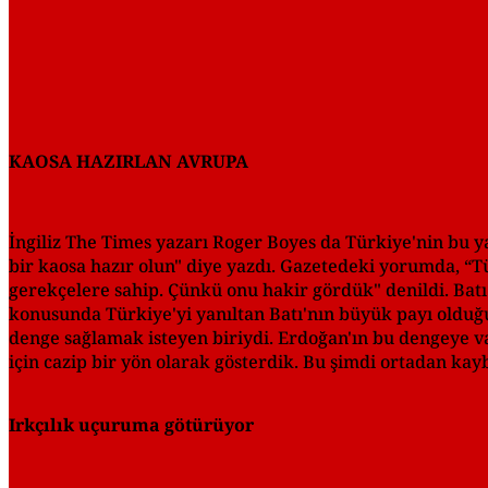
KAOSA HAZIRLAN AVRUPA
İngiliz The Times yazarı Roger Boyes da Türkiye'nin bu ya
bir kaosa hazır olun" diye yazdı. Gazetedeki yorumda, “
gerekçelere sahip. Çünkü onu hakir gördük" denildi. Batı
konusunda Türkiye'yi yanıltan Batı'nın büyük payı olduğu
denge sağlamak isteyen biriydi. Erdoğan'ın bu dengeye va
için cazip bir yön olarak gösterdik. Bu şimdi ortadan kay
Irkçılık uçuruma götürüyor