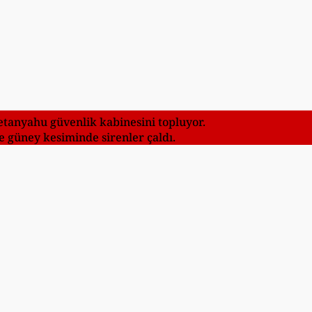
 Netanyahu güvenlik kabinesini topluyor.
 ve güney kesiminde sirenler çaldı.