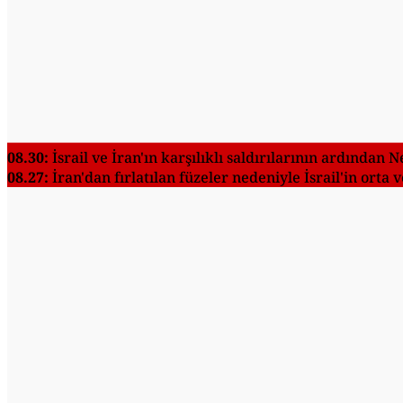
08.30:
İsrail ve İran'ın karşılıklı saldırılarının ardından
08.27:
İran'dan fırlatılan füzeler nedeniyle İsrail'in orta