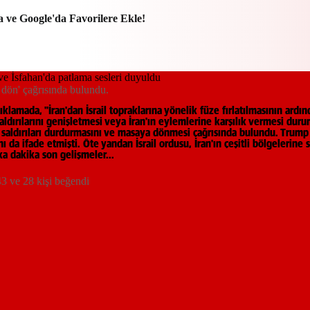
a ve Google'da Favorilere Ekle!
 dön' çağrısında bulundu.
n açıklamada, "İran'dan İsrail topraklarına yönelik füze fırlatılmasının a
 saldırılarını genişletmesi veya İran'ın eylemlerine karşılık vermesi duru
k saldırıları durdurmasını ve masaya dönmesi çağrısında bulundu. Trump
a ifade etmişti. Öte yandan İsrail ordusu, İran'ın çeşitli bölgelerine s
ika dakika son gelişmeler...
3 ve 28 kişi beğendi