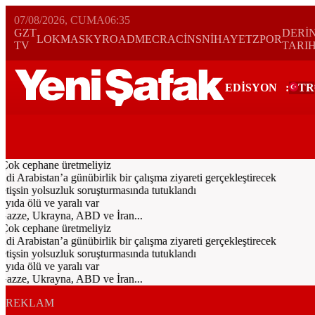
07/08/2026, CUMA
06:35
GZT
DERİ
LOKMA
SKYROAD
MECRA
CİNS
NİHAYET
ZPOR
TV
TARI
EDİSYON
:
TR
Bugün
Spor
Ekonomi
Gündem
Resmi İlanlar
Galeri
Video
Dünya
Çok cephane üretmeliyiz
rabistan’a günübirlik bir çalışma ziyareti gerçekleştirecek
işsin yolsuzluk soruşturmasında tutuklandı
ıda ölü ve yaralı var
Gazze, Ukrayna, ABD ve İran...
Çok cephane üretmeliyiz
rabistan’a günübirlik bir çalışma ziyareti gerçekleştirecek
işsin yolsuzluk soruşturmasında tutuklandı
ıda ölü ve yaralı var
Gazze, Ukrayna, ABD ve İran...
REKLAM