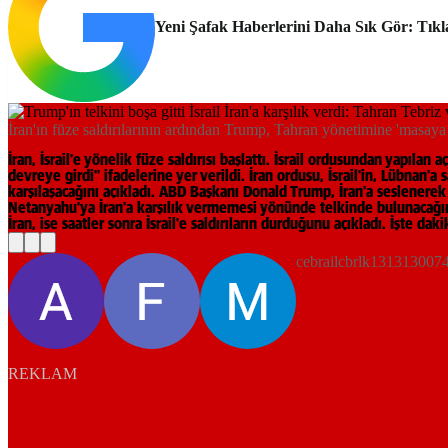
Yeni Şafak Haberlerini Daha Sık Gör: Tıkl
İran'ın füze saldırılarının ardından Trump, Tahran yönetimine 'masaya
İran, İsrail'e yönelik füze saldırısı başlattı. İsrail ordusundan yapıla
devreye girdi" ifadelerine yer verildi. İran ordusu, İsrail'in, Lübnan'a
karşılaşacağını açıkladı. ABD Başkanı Donald Trump, İran'a seslenere
Netanyahu'ya İran'a karşılık vermemesi yönünde telkinde bulunacağını d
İran, ise saatler sonra İsrail'e saldırıların durduğunu açıkladı. İşte dak
cebrailcbrlk1313130074
REKLAM