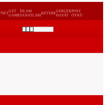
GZT
İSLAM
GERÇEK
POST
VNET
KETEBE
GAME
SANATLARI
HAYAT
ÖYKÜ
Giriş yapın