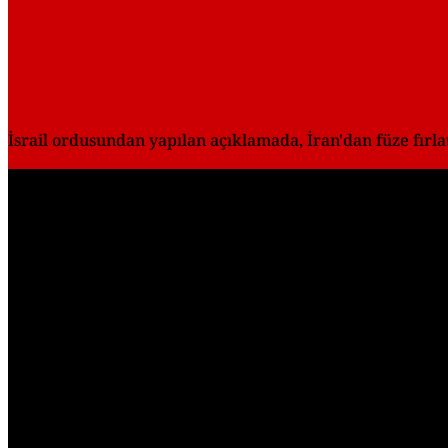
İsrail ordusundan yapılan açıklamada, İran'dan füze fırlatı