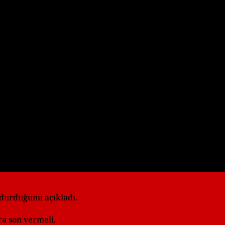
Play
Video
urdurduğunu açıkladı.
ra son vermeli.