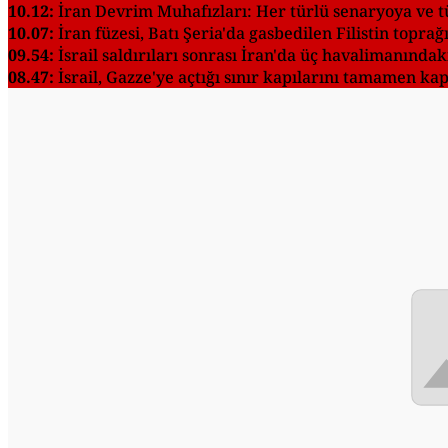
10.12:
İran Devrim Muhafızları: Her türlü senaryoya ve t
10.07:
İran füzesi, Batı Şeria'da gasbedilen Filistin toprağ
09.54:
İsrail saldırıları sonrası İran'da üç havalimanındaki
08.47:
İsrail, Gazze'ye açtığı sınır kapılarını tamamen kap