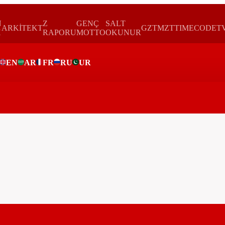
N
Z
GENÇ
SALT
ARKİTEKT
GZTMZT
TIMECODE
T
H
RAPORU
MOTTO
OKUNUR
EN
AR
FR
RU
UR