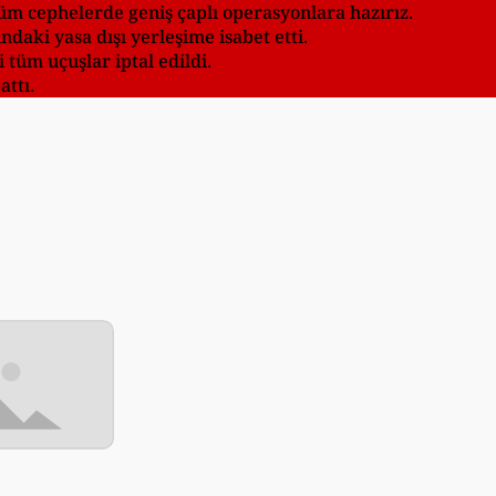
üm cephelerde geniş çaplı operasyonlara hazırız.
ındaki yasa dışı yerleşime isabet etti.
 tüm uçuşlar iptal edildi.
attı.