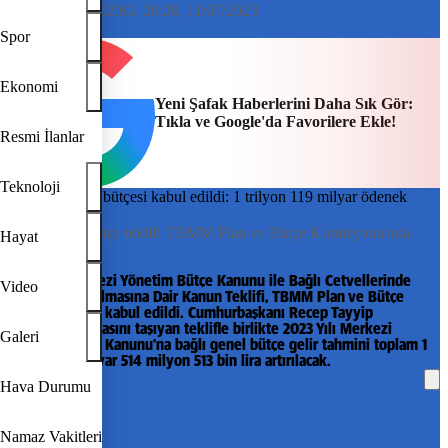
20:14, 11/07/2023
G:
20:28, 11/07/2023
AA
Spor
Ekonomi
Yeni Şafak Haberlerini Daha Sık Gör:
Tıkla ve Google'da Favorilere Ekle!
Resmi İlanlar
Teknoloji
2023 yılı ek bütçe teklifi TBMM Plan ve Bütçe Komisyonu'nda
Hayat
kabul edildi.
2023 Yılı Merkezi Yönetim Bütçe Kanunu ile Bağlı Cetvellerinde
Video
Değişiklik Yapılmasına Dair Kanun Teklifi, TBMM Plan ve Bütçe
Komisyonunda kabul edildi. Cumhurbaşkanı Recep Tayyip
Erdoğan'ın imzasını taşıyan teklifle birlikte 2023 Yılı Merkezi
Galeri
Yönetim Bütçe Kanunu'na bağlı genel bütçe gelir tahmini toplam 1
trilyon 119 milyar 514 milyon 513 bin lira artırılacak.
Hava Durumu
REKLAM
Namaz Vakitleri