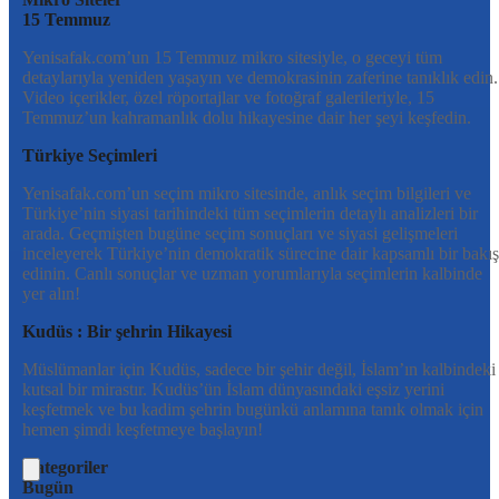
15 Temmuz
Yenisafak.com’un 15 Temmuz mikro sitesiyle, o geceyi tüm
detaylarıyla yeniden yaşayın ve demokrasinin zaferine tanıklık edin.
Video içerikler, özel röportajlar ve fotoğraf galerileriyle, 15
Temmuz’un kahramanlık dolu hikayesine dair her şeyi keşfedin.
Türkiye Seçimleri
Yenisafak.com’un seçim mikro sitesinde, anlık seçim bilgileri ve
Türkiye’nin siyasi tarihindeki tüm seçimlerin detaylı analizleri bir
arada. Geçmişten bugüne seçim sonuçları ve siyasi gelişmeleri
inceleyerek Türkiye’nin demokratik sürecine dair kapsamlı bir bakış
edinin. Canlı sonuçlar ve uzman yorumlarıyla seçimlerin kalbinde
yer alın!
Kudüs : Bir şehrin Hikayesi
Müslümanlar için Kudüs, sadece bir şehir değil, İslam’ın kalbindeki
kutsal bir mirastır. Kudüs’ün İslam dünyasındaki eşsiz yerini
keşfetmek ve bu kadim şehrin bugünkü anlamına tanık olmak için
hemen şimdi keşfetmeye başlayın!
Kategoriler
Bugün