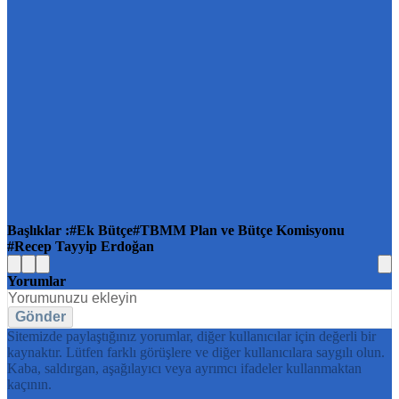
Başlıklar :
Ek Bütçe
TBMM Plan ve Bütçe Komisyonu
Recep Tayyip Erdoğan
Yorumlar
Gönder
Sitemizde paylaştığınız yorumlar, diğer kullanıcılar için değerli bir
kaynaktır. Lütfen farklı görüşlere ve diğer kullanıcılara saygılı olun.
Kaba, saldırgan, aşağılayıcı veya ayrımcı ifadeler kullanmaktan
kaçının.