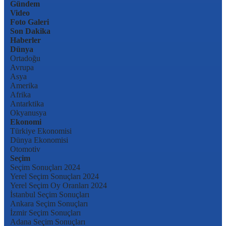
Gündem
Video
Foto Galeri
Son Dakika
Haberler
Dünya
Ortadoğu
Avrupa
Asya
Amerika
Afrika
Antarktika
Okyanusya
Ekonomi
Türkiye Ekonomisi
Dünya Ekonomisi
Otomotiv
Seçim
Seçim Sonuçları 2024
Yerel Seçim Sonuçları 2024
Yerel Seçim Oy Oranları 2024
İstanbul Seçim Sonuçları
Ankara Seçim Sonuçları
İzmir Seçim Sonuçları
Adana Seçim Sonuçları