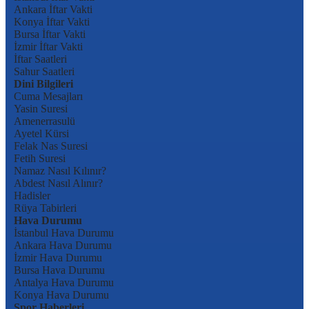
Ankara İftar Vakti
Konya İftar Vakti
Bursa İftar Vakti
İzmir İftar Vakti
İftar Saatleri
Sahur Saatleri
Dini Bilgileri
Cuma Mesajları
Yasin Suresi
Amenerrasulü
Ayetel Kürsi
Felak Nas Suresi
Fetih Suresi
Namaz Nasıl Kılınır?
Abdest Nasıl Alınır?
Hadisler
Rüya Tabirleri
Hava Durumu
İstanbul Hava Durumu
Ankara Hava Durumu
İzmir Hava Durumu
Bursa Hava Durumu
Antalya Hava Durumu
Konya Hava Durumu
Spor Haberleri