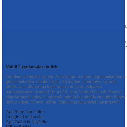
Sayfa Sonu
TR
EN
AR
FR
RU
UR
Türkiye’nin Birikimi. Uluslararası Medya Grubu.
Türkiye’nin gündemini belirleyen haber kaynağına hoş geldiniz!
Tarafsız, dinamik ve derinlemesine habercilik anlayışıyla Yeni Şafak
okuyucularına güncel gelişmelerin ötesinde bir deneyim sunuyor.
Siyaset ve ekonomiden kültür-sanat ve spor dünyasına kadar geniş
bir yelpazede sunduğu haberlerle, hem Türkiye’de hem de dünyada
neler olup bittiğini anında öğrenin. Dijital platformlarıyla her an, her
yerden en doğru bilgiye ulaşın; Yeni Şafak’la gündemi yakalayın!
Sosyal medyada bizi takip edin
Mobil Uygulamaları indirin
Gündemi cebinizde taşıyın! Yeni Şafak’ın mobil uygulamalarıyla, e
güncel haberlere anında ulaşın. Siyasetten ekonomiye, spordan
kültür-sanat dünyasına kadar geniş bir içerik yelpazesi
parmaklarınızın ucunda! Hem iOS, hem Android hem de Huawei
cihazlarınızda kolayca indirerek, günün her anında en doğru bilgiye
hızlıca erişin. Hemen indirin, dünyadaki gelişmeleri kaçırmayın!
App Store’dan indirin
Google Play’dan alın
App Galeri ile keşfedin
Mikro Siteler