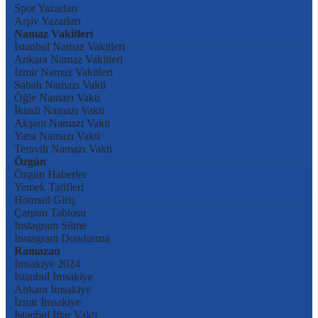
Spor Yazarları
Arşiv Yazarları
Namaz Vakitleri
İstanbul Namaz Vakitleri
Ankara Namaz Vakitleri
İzmir Namaz Vakitleri
Sabah Namazı Vakti
Öğle Namazı Vakti
İkindi Namazı Vakti
Akşam Namazı Vakti
Yatsı Namazı Vakti
Teravih Namazı Vakti
Özgün
Özgün Haberler
Yemek Tarifleri
Hotmail Giriş
Çarpım Tablosu
Instagram Silme
Instagram Dondurma
Ramazan
İmsakiye 2024
İstanbul İmsakiye
Ankara İmsakiye
İzmir İmsakiye
İstanbul İftar Vakti