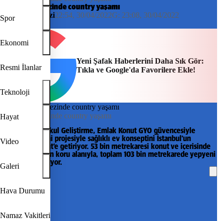
Şehrin merkezinde country yaşamı
Haber Merkezi
22:54, 30/04/2022
G:
23:08, 30/04/2022
Spor
Diğer
Ekonomi
Yeni Şafak Haberlerini Daha Sık Gör:
Resmi İlanlar
Tıkla ve Google'da Favorilere Ekle!
Teknoloji
​Şehrin merkezinde country yaşamı
Hayat
DAP Gayrimenkul Geliştirme, Emlak Konut GYO güvencesiyle
geliştirdiği yeni projesiyle sağlıklı ev konseptini İstanbul’un
Video
merkezi Levent’e getiriyor. 53 bin metrekaresi konut ve içerisinde
okul da yer alan koru alanıyla, toplam 103 bin metrekarede yepyeni
bir yaşam sunuyor.
Galeri
REKLAM
Hava Durumu
Namaz Vakitleri