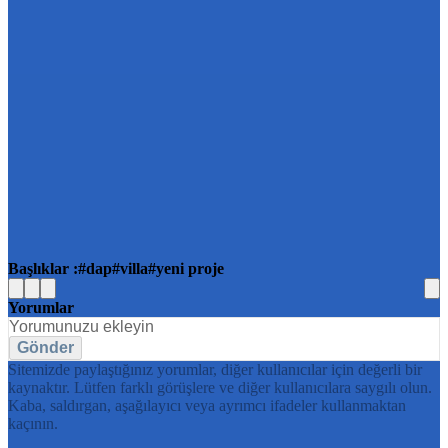
Başlıklar :
dap
villa
yeni proje
Yorumlar
Gönder
Sitemizde paylaştığınız yorumlar, diğer kullanıcılar için değerli bir
kaynaktır. Lütfen farklı görüşlere ve diğer kullanıcılara saygılı olun.
Kaba, saldırgan, aşağılayıcı veya ayrımcı ifadeler kullanmaktan
kaçının.