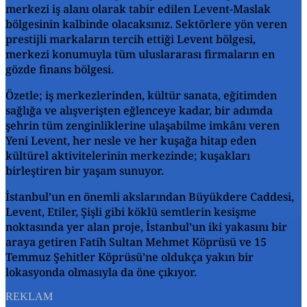
merkezi iş alanı olarak tabir edilen Levent-Maslak
bölgesinin kalbinde olacaksınız. Sektörlere yön veren
prestijli markaların tercih ettiği Levent bölgesi,
merkezi konumuyla tüm uluslararası firmaların en
gözde finans bölgesi.
Özetle; iş merkezlerinden, kültür sanata, eğitimden
sağlığa ve alışverişten eğlenceye kadar, bir adımda
şehrin tüm zenginliklerine ulaşabilme imkânı veren
Yeni Levent, her nesle ve her kuşağa hitap eden
kültürel aktivitelerinin merkezinde; kuşakları
birleştiren bir yaşam sunuyor.
İstanbul’un en önemli akslarından Büyükdere Caddesi,
Levent, Etiler, Şişli gibi köklü semtlerin kesişme
noktasında yer alan proje, İstanbul’un iki yakasını bir
araya getiren Fatih Sultan Mehmet Köprüsü ve 15
Temmuz Şehitler Köprüsü’ne oldukça yakın bir
lokasyonda olmasıyla da öne çıkıyor.
REKLAM