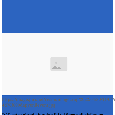
https://image.piri.net/resim/imagecrop/2022/04/30/11/04/
4d76f890dapyenilevent.jpg
DAP çatısı altında bundan iki yıl önce geliştirilen ve