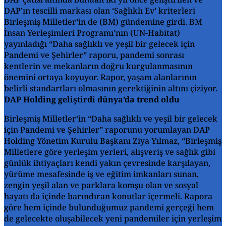
DAP’ın tescilli markası olan ‘Sağlıklı Ev’ kriterleri
Birleşmiş Milletler’in de (BM) gündemine girdi. BM
İnsan Yerleşimleri Programı’nın (UN-Habitat)
yayınladığı “Daha sağlıklı ve yeşil bir gelecek için
Pandemi ve Şehirler” raporu, pandemi sonrası
kentlerin ve mekanların doğru kurgulanmasının
önemini ortaya koyuyor. Rapor, yaşam alanlarının
belirli standartları olmasının gerektiğinin altını çiziyor.
DAP Holding geliştirdi dünya’da trend oldu
Birleşmiş Milletler’in “Daha sağlıklı ve yeşil bir gelecek
için Pandemi ve Şehirler” raporunu yorumlayan DAP
Holding Yönetim Kurulu Başkanı Ziya Yılmaz, “Birleşmiş
Milletlere göre yerleşim yerleri, alışveriş ve sağlık gibi
günlük ihtiyaçları kendi yakın çevresinde karşılayan,
yürüme mesafesinde iş ve eğitim imkanları sunan,
zengin yeşil alan ve parklara komşu olan ve sosyal
hayatı da içinde barındıran konutlar içermeli. Rapora
göre hem içinde bulunduğumuz pandemi gerçeği hem
de gelecekte oluşabilecek yeni pandemiler için yerleşim