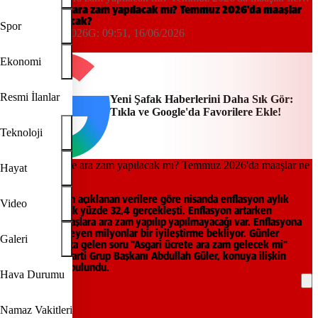
kadar artacak?
Asgari ücrete ara zam yapılacak mı? Temmuz 2026'da maaşlar
ne kadar artacak?
Spor
09:51, 16/06/2026
G:
09:51, 16/06/2026
Yeni Şafak
Ekonomi
Resmi İlanlar
Yeni Şafak Haberlerini Daha Sık Gör:
Tıkla ve Google'da Favorilere Ekle!
Teknoloji
Hayat
TÜİK tarafından açıklanan verilere göre nisanda enflasyon aylık
Video
yüzde 4,2, yıllık yüzde 32,4 gerçekleşti. Enflasyon artarken
gündemde maaşlara ara zam yapılıp yapılmayacağı var. Enflasyona
ezilmek istemeyen milyonlar bir iyileştirme bekliyor. Günler
Galeri
ilerledikçe sıkça gelen soru "Asgari ücrete ara zam gelecek mi"
şeklinde. AK Parti Grup Başkanı Abdullah Güler, konuya ilişkin
açıklamalarda bulundu.
Hava Durumu
REKLAM
Namaz Vakitleri