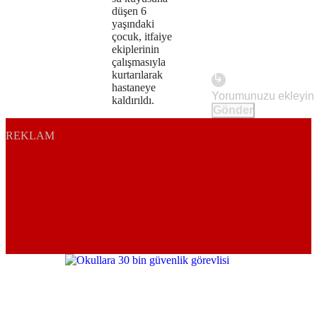
because
düşen 6
yaşındaki
the
çocuk, itfaiye
ekiplerinin
server
çalışmasıyla
kurtarılarak
or
hastaneye
kaldırıldı.
network
Gönder
failed
REKLAM
or
because
the
format
is
not
supported.