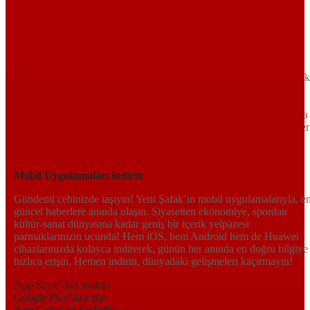
Sayfa Sonu
TR
EN
AR
FR
RU
UR
Türkiye’nin Birikimi. Uluslararası Medya Grubu.
Türkiye’nin gündemini belirleyen haber kaynağına hoş geldiniz!
Tarafsız, dinamik ve derinlemesine habercilik anlayışıyla Yeni Şafak
okuyucularına güncel gelişmelerin ötesinde bir deneyim sunuyor.
Siyaset ve ekonomiden kültür-sanat ve spor dünyasına kadar geniş
bir yelpazede sunduğu haberlerle, hem Türkiye’de hem de dünyada
neler olup bittiğini anında öğrenin. Dijital platformlarıyla her an, her
yerden en doğru bilgiye ulaşın; Yeni Şafak’la gündemi yakalayın!
Sosyal medyada bizi takip edin
Mobil Uygulamaları indirin
Gündemi cebinizde taşıyın! Yeni Şafak’ın mobil uygulamalarıyla, e
güncel haberlere anında ulaşın. Siyasetten ekonomiye, spordan
kültür-sanat dünyasına kadar geniş bir içerik yelpazesi
parmaklarınızın ucunda! Hem iOS, hem Android hem de Huawei
cihazlarınızda kolayca indirerek, günün her anında en doğru bilgiye
hızlıca erişin. Hemen indirin, dünyadaki gelişmeleri kaçırmayın!
App Store’dan indirin
Google Play’dan alın
App Galeri ile keşfedin