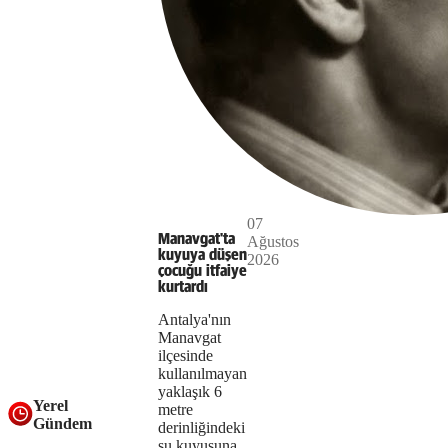
server
or
network
failed
or
Play
because
the
07
The
This is
Manavgat'ta
Ağustos
format
Video
a modal
kuyuya düşen
2026
media
window.
çocuğu itfaiye
is
kurtardı
could
not
Antalya'nın
not
Manavgat
supported.
ilçesinde
be
kullanılmayan
yaklaşık 6
loaded,
Yerel
metre
Gündem
either
derinliğindeki
su kuyusuna