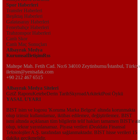
Spor Haberleri
Transfer Haberleri
Beşiktaş Haberleri
Galatasaray Haberleri
Fenerbahçe Haberleri
Trabzonspor Haberleri
Canlı Skor
Canlı Maç Sonuçları
Albayrak Medya
Kurumsal
İletişim
Rss
Maltepe Mah. Fetih Cad. No:6 34010 Zeytinburnu/İstanbul, Türkiy
iletisim@yenisafak.com
+90 212 467 6515
Albayrak Medya Siteleri
Gzt
Z Raporu
Ketebe
Derin Tarih
Skyroad
Arkitekt
Post Öykü
YASAL UYARI
BIST isim ve logosu 'Koruma Marka Belgesi' altında korunmakta
olup izinsiz kullanılamaz, iktibas edilemez, değiştirilemez. BIST
ismi altında açıklanan tüm bilgilerin telif hakları tamamen BIST'e ait
olup, tekrar yayınlanamaz. Piyasa verileri iDealdata Finansal
Teknolojiler A.Ş. tarafından sağlanmaktadır. BİST hisse verileri 15
dakika gecikmelidir.