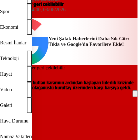
Bazı delegeler geri çekilebilir
Uğur Duyan
04:00, 03/06/2026
Spor
Yeni Şafak
Ekonomi
Yeni Şafak Haberlerini Daha Sık Gör:
Resmi İlanlar
Tıkla ve Google'da Favorilere Ekle!
Teknoloji
Arşiv.
Hayat
CHP’de mutlak butlan kararının ardından başlayan liderlik krizinde
taraflar bu kez olağanüstü kurultay üzerinden karşı karşıya geldi.
Video
REKLAM
Galeri
Hava Durumu
Namaz Vakitleri