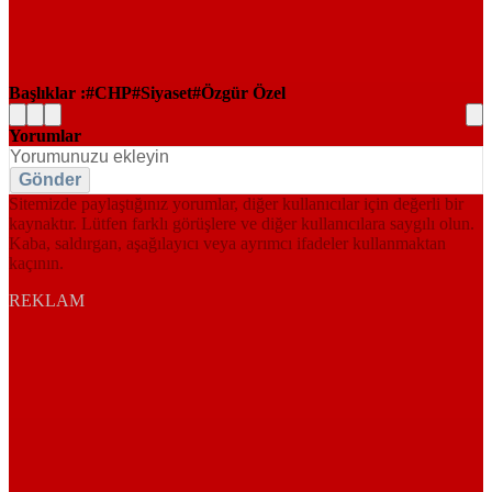
Başlıklar :
CHP
Siyaset
Özgür Özel
Yorumlar
Gönder
Sitemizde paylaştığınız yorumlar, diğer kullanıcılar için değerli bir
kaynaktır. Lütfen farklı görüşlere ve diğer kullanıcılara saygılı olun.
Kaba, saldırgan, aşağılayıcı veya ayrımcı ifadeler kullanmaktan
kaçının.
REKLAM