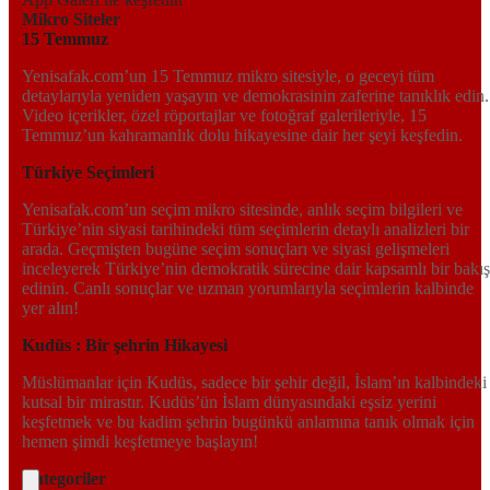
Mikro Siteler
15 Temmuz
Yenisafak.com’un 15 Temmuz mikro sitesiyle, o geceyi tüm
detaylarıyla yeniden yaşayın ve demokrasinin zaferine tanıklık edin.
Video içerikler, özel röportajlar ve fotoğraf galerileriyle, 15
Temmuz’un kahramanlık dolu hikayesine dair her şeyi keşfedin.
Türkiye Seçimleri
Yenisafak.com’un seçim mikro sitesinde, anlık seçim bilgileri ve
Türkiye’nin siyasi tarihindeki tüm seçimlerin detaylı analizleri bir
arada. Geçmişten bugüne seçim sonuçları ve siyasi gelişmeleri
inceleyerek Türkiye’nin demokratik sürecine dair kapsamlı bir bakış
edinin. Canlı sonuçlar ve uzman yorumlarıyla seçimlerin kalbinde
yer alın!
Kudüs : Bir şehrin Hikayesi
Müslümanlar için Kudüs, sadece bir şehir değil, İslam’ın kalbindeki
kutsal bir mirastır. Kudüs’ün İslam dünyasındaki eşsiz yerini
keşfetmek ve bu kadim şehrin bugünkü anlamına tanık olmak için
hemen şimdi keşfetmeye başlayın!
Kategoriler