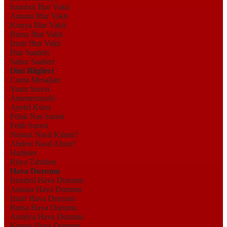
İstanbul İftar Vakti
Ankara İftar Vakti
Konya İftar Vakti
Bursa İftar Vakti
İzmir İftar Vakti
İftar Saatleri
Sahur Saatleri
Dini Bilgileri
Cuma Mesajları
Yasin Suresi
Amenerrasulü
Ayetel Kürsi
Felak Nas Suresi
Fetih Suresi
Namaz Nasıl Kılınır?
Abdest Nasıl Alınır?
Hadisler
Rüya Tabirleri
Hava Durumu
İstanbul Hava Durumu
Ankara Hava Durumu
İzmir Hava Durumu
Bursa Hava Durumu
Antalya Hava Durumu
Konya Hava Durumu