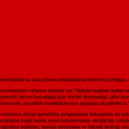
uyarlılıklarını arka plana atmadıklarını belirten Erdoğan, 
getirmemizden rahatsız olanlar var. Türkiye bugüne kadar t
kaniyetli tavrını koruduğu için, dürüst davrandığı, çifte sta
etirmezsek, öncelikle kendimize olan saygımızı kaybederiz.
vam ederken, dünya genelinde propaganda noktasında da ço
ukların toplu halde, oyun bahçelerinde, okullarda, camil
le bağlantısı bulunan, Yahudi dayatması ve Yahudi desteği a