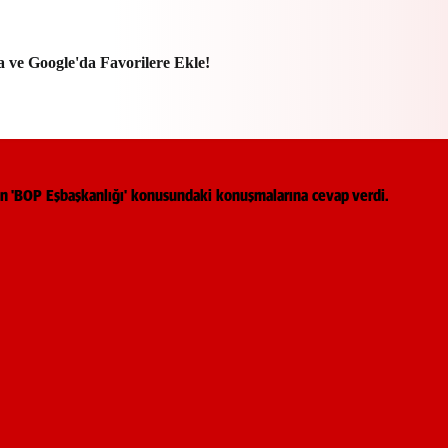
a ve Google'da Favorilere Ekle!
ın 'BOP Eşbaşkanlığı' konusundaki konuşmalarına cevap verdi.