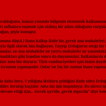
urulduğunu, bunun yanında bölgenin ekonomik kalkınması
i safhalara taşımak için atılmış bir adım olduğunu vurgul
oğan, şöyle konuştu:
umuna düştü.) Bunu kalkıp ikide bir, gerek ana muhalefeti
yla ilgili olarak bizi bağlayan, Tayyip Erdoğan'ın attığı bi
sınlar, ne ana muhalefet ne yavru muhalefet ne yanındakil
adıkları gibi bundan sonra da duyamazlar. Balkanlarda 
ar ama biz duyarız. Türk cumhuriyetleri için bizim duyd
e icraatını yapmışızdır. Onlar ise hiç bir zaman bunu yapm
daha önce, 5 yıllığına iktidara geldiğini ifade eden Erdoğ
iler, bırakıp kaçtılar. Ama biz işin başındayız. Bu süreci i
devam ettiği için... Gerek içeride, gerek dışarıda” diye ko