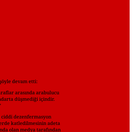
şöyle devam etti:
araflar arasında arabulucu
ndarta düşmediği içindir.
”
k ciddi dezenfermasyon
erde katledilmesinin adeta
ltında olan medya tarafından