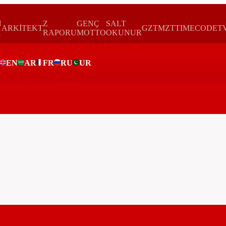
N
Z
GENÇ
SALT
ARKİTEKT
GZTMZT
TIMECODE
T
H
RAPORU
MOTTO
OKUNUR
EN
AR
FR
RU
UR
ar