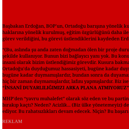
Başbakan Erdoğan, BOP'un, Ortadoğu barışına yönelik k
haklarına yönelik kurulmuş, eğitim özgürlüğünü daha iler
görev verildiğini, bu görevi üstlendiklerini kaydeden Erd
“(Bu, aslında şu anda zaten doğmadan ölen bir proje dur
şekilde kullanıyor. Bunun bizi bağlayıcı yanı yok. Bu konu
insani olarak bizim üstlendiğimiz görevdir. Kusura bakma
Ortadoğu'da duyduğumuz hassasiyeti, bugüne kadar duym
bugüne kadar duymamışlardır, bundan sonra da duyamazl
hiç bir zaman duymamışlardır, lafını yapmışlardır. Biz is
“İNSANİ DUYARLILIĞIMIZI ARKA PLANA ATMIYORUZ”
MHP'den “yavru muhalefet” olarak söz eden ve bu partinin 
bırakıp kaçtı? Neden? Acizlik... (Biz ülke yönetemeyiz) ded
ediyor. Bu rahatsızlıkları devam edecek. Niçin? Bu başarı 
REKLAM