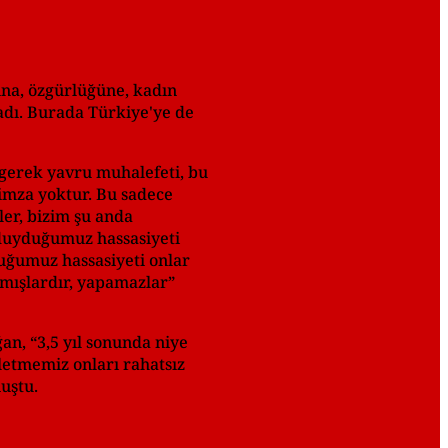
na, özgürlüğüne, kadın
adı. Burada Türkiye'ye de
 gerek yavru muhalefeti, bu
r imza yoktur. Bu sadece
er, bizim şu anda
duyduğumuz hassasiyeti
uğumuz hassasiyeti onlar
amışlardır, yapamazlar”
an, “3,5 yıl sonunda niye
şletmemiz onları rahatsız
nuştu.