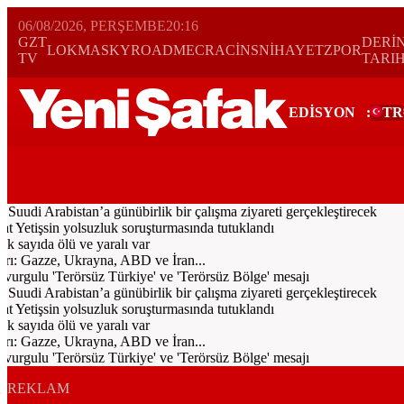
06/08/2026, PERŞEMBE
20:16
GZT
DERİ
LOKMA
SKYROAD
MECRA
CİNS
NİHAYET
ZPOR
TV
TARI
EDİSYON
:
TR
Bugün
Spor
Ekonomi
Gündem
Resmi İlanlar
Galeri
Video
Yazarl
di Arabistan’a günübirlik bir çalışma ziyareti gerçekleştirecek
Yetişsin yolsuzluk soruşturmasında tutuklandı
 sayıda ölü ve yaralı var
rı: Gazze, Ukrayna, ABD ve İran...
urgulu 'Terörsüz Türkiye' ve 'Terörsüz Bölge' mesajı
di Arabistan’a günübirlik bir çalışma ziyareti gerçekleştirecek
Yetişsin yolsuzluk soruşturmasında tutuklandı
 sayıda ölü ve yaralı var
rı: Gazze, Ukrayna, ABD ve İran...
urgulu 'Terörsüz Türkiye' ve 'Terörsüz Bölge' mesajı
REKLAM