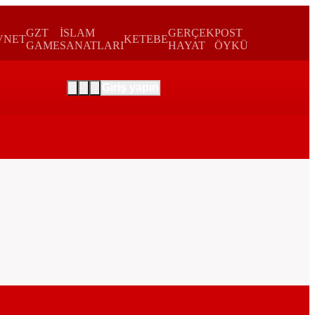
GZT
İSLAM
GERÇEK
POST
VNET
KETEBE
GAME
SANATLARI
HAYAT
ÖYKÜ
Giriş yapın