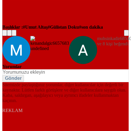
Başlıklar :
Umut Altaş
Gülistan Doku
son dakika
muhsinkadir6854
ve 8 kişi beğendi
Yorumlar
Gönder
Sitemizde paylaştığınız yorumlar, diğer kullanıcılar için değerli bir
kaynaktır. Lütfen farklı görüşlere ve diğer kullanıcılara saygılı olun.
Kaba, saldırgan, aşağılayıcı veya ayrımcı ifadeler kullanmaktan
kaçının.
REKLAM