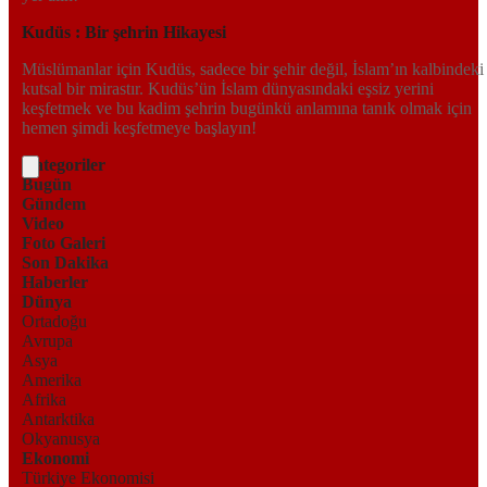
Kudüs : Bir şehrin Hikayesi
Müslümanlar için Kudüs, sadece bir şehir değil, İslam’ın kalbindeki
kutsal bir mirastır. Kudüs’ün İslam dünyasındaki eşsiz yerini
keşfetmek ve bu kadim şehrin bugünkü anlamına tanık olmak için
hemen şimdi keşfetmeye başlayın!
Kategoriler
Bugün
Gündem
Video
Foto Galeri
Son Dakika
Haberler
Dünya
Ortadoğu
Avrupa
Asya
Amerika
Afrika
Antarktika
Okyanusya
Ekonomi
Türkiye Ekonomisi