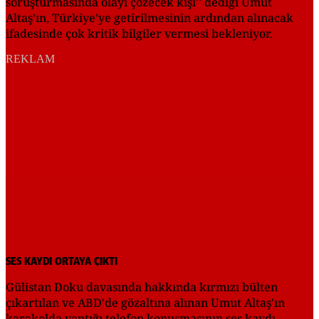
soruşturmasında olayı çözecek kişi'' dediği Umut
Altaş'ın, Türkiye'ye getirilmesinin ardından alınacak
ifadesinde çok kritik bilgiler vermesi bekleniyor.
REKLAM
SES KAYDI ORTAYA ÇIKTI
Gülistan Doku davasında hakkında kırmızı bülten
çıkartılan ve ABD'de gözaltına alınan Umut Altaş'ın
karakolda yaptığı telefon konuşmasının ses kaydı