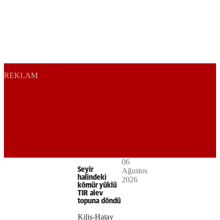
REKLAM
Play
06
The
This is
Seyir
Ağustos
Video
a modal
halindeki
2026
media
window.
kömür yüklü
TIR alev
could
topuna döndü
not
Kilis-Hatay