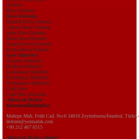
Hadisler
Rüya Tabirleri
Hava Durumu
İstanbul Hava Durumu
Ankara Hava Durumu
İzmir Hava Durumu
Bursa Hava Durumu
Antalya Hava Durumu
Konya Hava Durumu
Spor Haberleri
Transfer Haberleri
Beşiktaş Haberleri
Galatasaray Haberleri
Fenerbahçe Haberleri
Trabzonspor Haberleri
Canlı Skor
Canlı Maç Sonuçları
Albayrak Medya
Kurumsal
İletişim
Rss
Maltepe Mah. Fetih Cad. No:6 34010 Zeytinburnu/İstanbul, Türkiy
iletisim@yenisafak.com
+90 212 467 6515
Albayrak Medya Siteleri