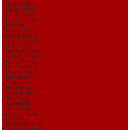
Hotmail Giriş
Çarpım Tablosu
Instagram Silme
Instagram Dondurma
Ramazan
İmsakiye 2024
İstanbul İmsakiye
Ankara İmsakiye
İzmir İmsakiye
İstanbul İftar Vakti
Ankara İftar Vakti
Konya İftar Vakti
Bursa İftar Vakti
İzmir İftar Vakti
İftar Saatleri
Sahur Saatleri
Dini Bilgileri
Cuma Mesajları
Yasin Suresi
Amenerrasulü
Ayetel Kürsi
Felak Nas Suresi
Fetih Suresi
Namaz Nasıl Kılınır?
Abdest Nasıl Alınır?