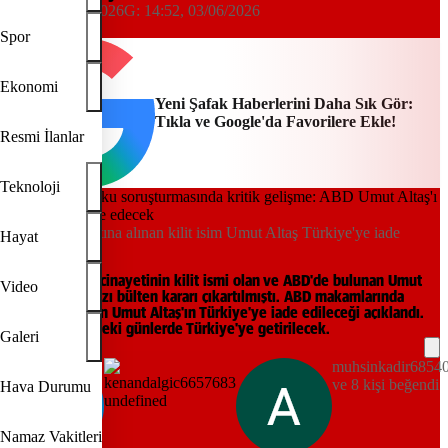
14:44, 03/06/2026
G:
14:52, 03/06/2026
Yeni Şafak
Spor
Ekonomi
Yeni Şafak Haberlerini Daha Sık Gör:
Tıkla ve Google'da Favorilere Ekle!
Resmi İlanlar
Teknoloji
ABD'de gözaltına alınan kilit isim Umut Altaş Türkiye'ye iade
Hayat
ediliyor
Gülistan Doku cinayetinin kilit ismi olan ve ABD'de bulunan Umut
Video
Altaş için kırmızı bülten kararı çıkartılmıştı. ABD makamlarında
gözaltına alınan Umut Altaş'ın Türkiye'ye iade edileceği açıklandı.
Altaş önümüzdeki günlerde Türkiye'ye getirilecek.
Galeri
muhsinkadir6854
ve 8 kişi beğendi
Hava Durumu
Namaz Vakitleri