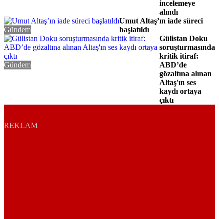
incelemeye
alındı
Umut Altaş’ın iade süreci
Gündem
başlatıldı
Gülistan Doku
soruşturmasında
kritik itiraf:
Gündem
ABD’de
gözaltına alınan
Altaş'ın ses
kaydı ortaya
çıktı
REKLAM