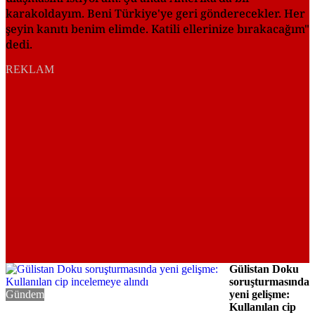
karakoldayım. Beni Türkiye'ye geri gönderecekler. Her
şeyin kanıtı benim elimde. Katili ellerinize bırakacağım"
dedi.
REKLAM
Gülistan Doku
soruşturmasında
Gündem
yeni gelişme:
Kullanılan cip