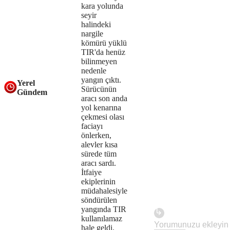
kara yolunda
be
seyir
halindeki
loaded,
nargile
either
kömürü yüklü
TIR'da henüz
because
bilinmeyen
nedenle
the
yangın çıktı.
Yerel
Sürücünün
Gündem
server
aracı son anda
yol kenarına
or
çekmesi olası
faciayı
network
önlerken,
failed
alevler kısa
sürede tüm
or
aracı sardı.
İtfaiye
because
ekiplerinin
müdahalesiyle
the
söndürülen
yangında TIR
format
kullanılamaz
hale geldi.