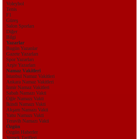
Voleybol
Tenis
F1
Güreş
Salon Sporları
Diğer
Bilgi
Yazarlar
Bugün Yazanlar
Gazete Yazarları
Spor Yazarları
Arşiv Yazarları
Namaz Vakitleri
İstanbul Namaz Vakitleri
Ankara Namaz Vakitleri
İzmir Namaz Vakitleri
Sabah Namazı Vakti
Öğle Namazı Vakti
İkindi Namazı Vakti
Akşam Namazı Vakti
Yatsı Namazı Vakti
Teravih Namazı Vakti
Özgün
Özgün Haberler
Yemek Tarifleri