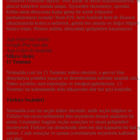
Gündemi cebinizde taşıyın! Yeni Şafak’ın mobil uygulamalarıyla, e
güncel haberlere anında ulaşın. Siyasetten ekonomiye, spordan
kültür-sanat dünyasına kadar geniş bir içerik yelpazesi
parmaklarınızın ucunda! Hem iOS, hem Android hem de Huawei
cihazlarınızda kolayca indirerek, günün her anında en doğru bilgiye
hızlıca erişin. Hemen indirin, dünyadaki gelişmeleri kaçırmayın!
App Store’dan indirin
Google Play’dan alın
App Galeri ile keşfedin
Mikro Siteler
15 Temmuz
Yenisafak.com’un 15 Temmuz mikro sitesiyle, o geceyi tüm
detaylarıyla yeniden yaşayın ve demokrasinin zaferine tanıklık edin.
Video içerikler, özel röportajlar ve fotoğraf galerileriyle, 15
Temmuz’un kahramanlık dolu hikayesine dair her şeyi keşfedin.
Türkiye Seçimleri
Yenisafak.com’un seçim mikro sitesinde, anlık seçim bilgileri ve
Türkiye’nin siyasi tarihindeki tüm seçimlerin detaylı analizleri bir
arada. Geçmişten bugüne seçim sonuçları ve siyasi gelişmeleri
inceleyerek Türkiye’nin demokratik sürecine dair kapsamlı bir bakış
edinin. Canlı sonuçlar ve uzman yorumlarıyla seçimlerin kalbinde
yer alın!