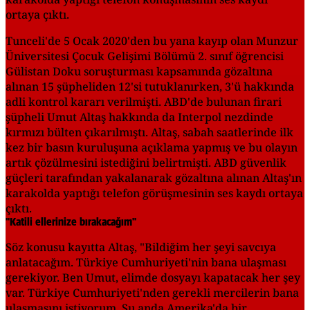
ortaya çıktı.
Tunceli'de 5 Ocak 2020'den bu yana kayıp olan Munzur
Üniversitesi Çocuk Gelişimi Bölümü 2. sınıf öğrencisi
Gülistan Doku soruşturması kapsamında gözaltına
alınan 15 şüpheliden 12'si tutuklanırken, 3'ü hakkında
adli kontrol kararı verilmişti. ABD'de bulunan firari
şüpheli Umut Altaş hakkında da Interpol nezdinde
kırmızı bülten çıkarılmıştı. Altaş, sabah saatlerinde ilk
kez bir basın kuruluşuna açıklama yapmış ve bu olayın
artık çözülmesini istediğini belirtmişti. ABD güvenlik
güçleri tarafından yakalanarak gözaltına alınan Altaş'ın
karakolda yaptığı telefon görüşmesinin ses kaydı ortaya
çıktı.
"Katili ellerinize bırakacağım"
Söz konusu kayıtta Altaş, "Bildiğim her şeyi savcıya
anlatacağım. Türkiye Cumhuriyeti'nin bana ulaşması
gerekiyor. Ben Umut, elimde dosyayı kapatacak her şey
var. Türkiye Cumhuriyeti'nden gerekli mercilerin bana
ulaşmasını istiyorum. Şu anda Amerika'da bir