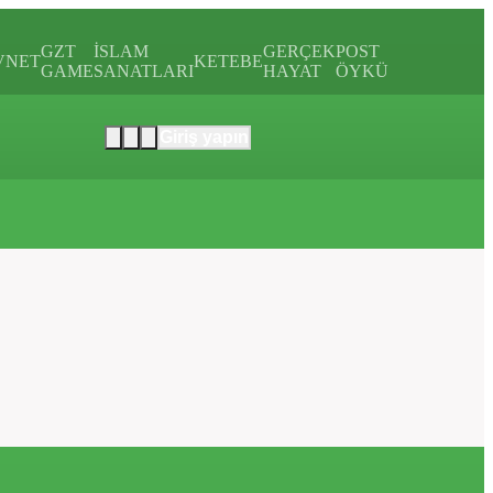
GZT
İSLAM
GERÇEK
POST
VNET
KETEBE
GAME
SANATLARI
HAYAT
ÖYKÜ
Giriş yapın