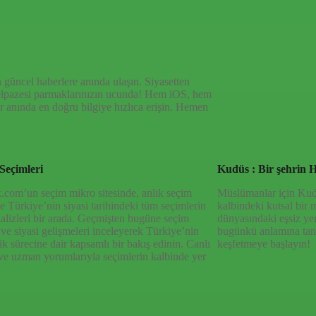
haberlerle, hem Türkiye’de hem de dünyada neler
den en doğru bilgiye ulaşın; Yeni Şafak’la
 güncel haberlere anında ulaşın. Siyasetten
yelpazesi parmaklarınızın ucunda! Hem iOS, hem
 anında en doğru bilgiye hızlıca erişin. Hemen
Seçimleri
Kudüs : Bir şehrin H
.com’un seçim mikro sitesinde, anlık seçim
Müslümanlar için Kudüs
 ve Türkiye’nin siyasi tarihindeki tüm seçimlerin
kalbindeki kutsal bir 
nalizleri bir arada. Geçmişten bugüne seçim
dünyasındaki eşsiz ye
 ve siyasi gelişmeleri inceleyerek Türkiye’nin
bugünkü anlamına tan
k sürecine dair kapsamlı bir bakış edinin. Canlı
keşfetmeye başlayın!
ve uzman yorumlarıyla seçimlerin kalbinde yer