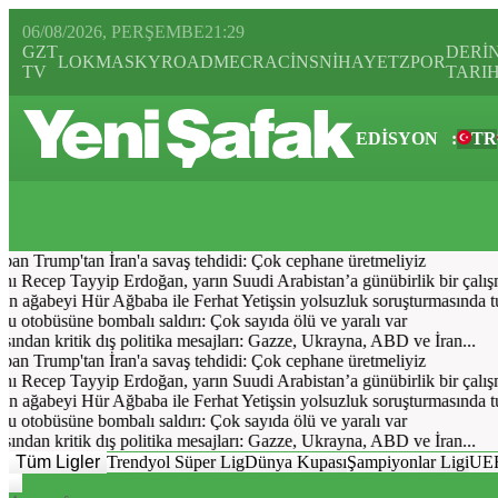
06/08/2026, PERŞEMBE
21:29
GZT
DERİ
LOKMA
SKYROAD
MECRA
CİNS
NİHAYET
ZPOR
TV
TARI
EDİSYON
:
TR
Bugün
Spor
Ekonomi
Gündem
Resmi İlanlar
Galeri
Video
Yazarl
an Trump'tan İran'a savaş tehdidi: Çok cephane üretmeliyiz
ecep Tayyip Erdoğan, yarın Suudi Arabistan’a günübirlik bir çalışma 
 ağabeyi Hür Ağbaba ile Ferhat Yetişsin yolsuzluk soruşturmasında tut
 otobüsüne bombalı saldırı: Çok sayıda ölü ve yaralı var
dan kritik dış politika mesajları: Gazze, Ukrayna, ABD ve İran...
an Trump'tan İran'a savaş tehdidi: Çok cephane üretmeliyiz
ecep Tayyip Erdoğan, yarın Suudi Arabistan’a günübirlik bir çalışma 
 ağabeyi Hür Ağbaba ile Ferhat Yetişsin yolsuzluk soruşturmasında tut
 otobüsüne bombalı saldırı: Çok sayıda ölü ve yaralı var
dan kritik dış politika mesajları: Gazze, Ukrayna, ABD ve İran...
Tüm Ligler
Trendyol Süper Lig
Dünya Kupası
Şampiyonlar Ligi
UEF