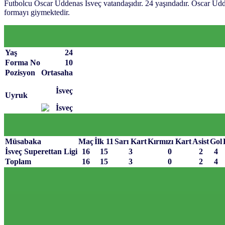
Futbolcu Oscar Uddenas İsveç vatandaşıdır. 24 yaşındadır. Oscar U
formayı giymektedir.
Yaş
24
Forma No
10
Pozisyon
Ortasaha
İsveç
Uyruk
Müsabaka
Maç
İlk 11
Sarı Kart
Kırmızı Kart
Asist
Gol
İsveç Superettan Ligi
16
15
3
0
2
4
Toplam
16
15
3
0
2
4
Sayfa Sonu
TR
EN
AR
FR
RU
UR
Türkiye’nin Birikimi. Uluslararası Medya Grubu.
Türkiye’nin gündemini belirleyen haber kaynağına hoş geldiniz! Tar
anlayışıyla Yeni Şafak, okuyucularına güncel gelişmelerin ötesinde