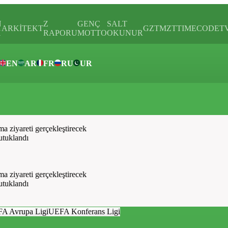
N
Z
GENÇ
SALT
ARKİTEKT
GZTMZT
TIMECODE
T
H
RAPORU
MOTTO
OKUNUR
EN
AR
FR
RU
UR
ar
ziyareti gerçekleştirecek
uklandı
ziyareti gerçekleştirecek
uklandı
A Avrupa Ligi
UEFA Konferans Ligi