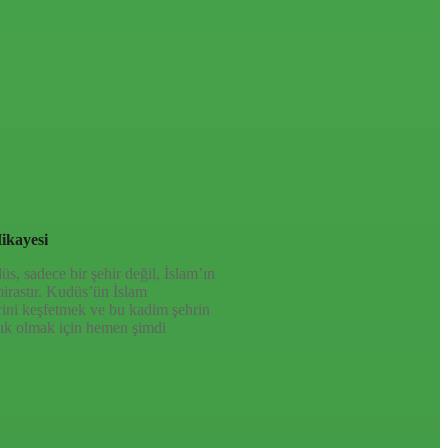
ikayesi
, sadece bir şehir değil, İslam’ın
mirastır. Kudüs’ün İslam
rini keşfetmek ve bu kadim şehrin
ık olmak için hemen şimdi