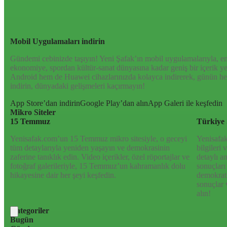
kültür-sanat ve spor dünyasına kadar geniş bir yelpazede sunduğu 
olup bittiğini anında öğrenin. Dijital platformlarıyla her an, her yer
gündemi yakalayın!
Mobil Uygulamaları indirin
Gündemi cebinizde taşıyın! Yeni Şafak’ın mobil uygulamalarıyla, en
ekonomiye, spordan kültür-sanat dünyasına kadar geniş bir içerik 
Android hem de Huawei cihazlarınızda kolayca indirerek, günün her
indirin, dünyadaki gelişmeleri kaçırmayın!
App Store’dan indirin
Google Play’dan alın
App Galeri ile keşfedin
Mikro Siteler
15 Temmuz
Türkiye 
Yenisafak.com’un 15 Temmuz mikro sitesiyle, o geceyi
Yenisafak
tüm detaylarıyla yeniden yaşayın ve demokrasinin
bilgileri
zaferine tanıklık edin. Video içerikler, özel röportajlar ve
detaylı a
fotoğraf galerileriyle, 15 Temmuz’un kahramanlık dolu
sonuçları
hikayesine dair her şeyi keşfedin.
demokrati
sonuçlar 
alın!
Kategoriler
Bugün