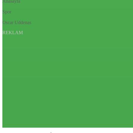
Anasayfa
Spor
Oscar Uddenas
REKLAM