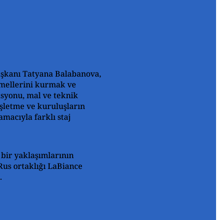
aşkanı Tatyana Balabanova,
temellerini kurmak ve
asyonu, mal ve teknik
 işletme ve kuruluşların
macıyla farklı staj
 bir yaklaşımlarının
Rus ortaklığı LaBiance
.