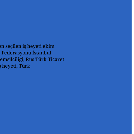
n seçilen iş heyeti ekim
a Federasyonu İstanbul
msilciliği, Rus Türk Ticaret
ş heyeti, Türk