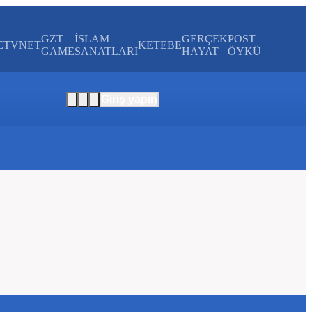
GZT
İSLAM
GERÇEK
POST
E
TVNET
KETEBE
GAME
SANATLARI
HAYAT
ÖYKÜ
Giriş yapın