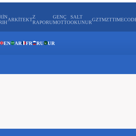
RİN
Z
GENÇ
SALT
ARKİTEKT
GZTMZT
TIMECOD
RIH
RAPORU
MOTTO
OKUNUR
EN
AR
FR
RU
UR
ar