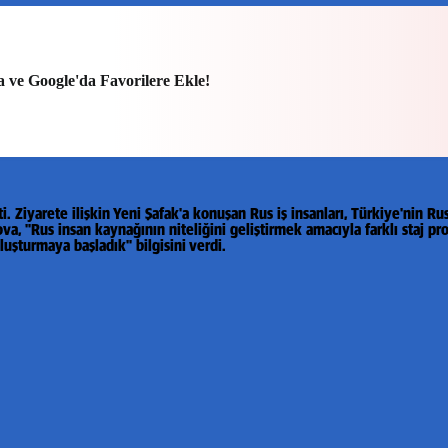
a ve Google'da Favorilere Ekle!
i. Ziyarete ilişkin Yeni Şafak'a konuşan Rus iş insanları, Türkiye'nin Rus
va, "Rus insan kaynağının niteliğini geliştirmek amacıyla farklı staj p
 oluşturmaya başladık" bilgisini verdi.