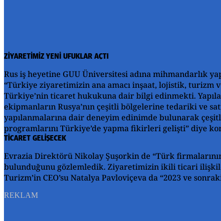
ZİYARETİMİZ YENİ UFUKLAR AÇTI
Rus iş heyetine GUU Üniversitesi adına mihmandarlık yap
“Türkiye ziyaretimizin ana amacı inşaat, lojistik, turizm 
Türkiye’nin ticaret hukukuna dair bilgi edinmekti. Yapıl
ekipmanların Rusya’nın çeşitli bölgelerine tedariki ve satı
yapılanmalarına dair deneyim edinimde bulunarak çeşitli 
programlarını Türkiye’de yapma fikirleri gelişti” diye ko
TİCARET GELİŞECEK
Evrazia Direktörü Nikolay Şuşorkin de “Türk firmalarının 
bulunduğunu gözlemledik. Ziyaretimizin ikili ticari ilişk
Turizm’in CEO’su Natalya Pavloviçeva da “2023 ve sonraki 
REKLAM