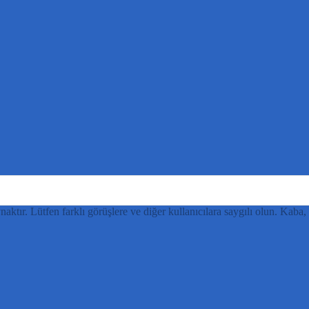
ynaktır. Lütfen farklı görüşlere ve diğer kullanıcılara saygılı olun. Kaba,