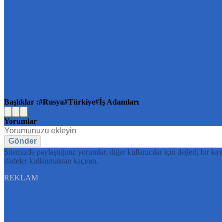
Başlıklar :
Rusya
Türkiye
İş Adamları
Yorumlar
Gönder
Sitemizde paylaştığınız yorumlar, diğer kullanıcılar için değerli bir ka
ifadeler kullanmaktan kaçının.
REKLAM