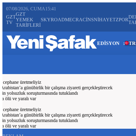
07/08/2026, CUMA
15:41
GZT
GZT
DE
YEMEK
SKYROAD
MECRA
CİNS
NİHAYET
ZPOR
TV
TA
TARİFLERİ
EDİSYON
:
TR
Bugün
Spor
Ekonomi
Gündem
Resmi İlanlar
Galeri
Video
Yazarl
cephane üretmeliyiz
stan’a günübirlik bir çalışma ziyareti gerçekleştirecek
n yolsuzluk soruşturmasında tutuklandı
ölü ve yaralı var
cephane üretmeliyiz
stan’a günübirlik bir çalışma ziyareti gerçekleştirecek
n yolsuzluk soruşturmasında tutuklandı
ölü ve yaralı var