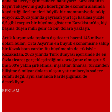
daha da ileriye gitmesinden bahtiyarız. Kazakistan'ın
Sayın Tokayev'in güçlü liderliğinde ekonomi alanında
kaydettiği ilerlemeleri büyük bir memnuniyetle takip
ediyoruz. 2025 yılında gayrisafi yurt içi hasılası yüzde
6,5 gibi çarpıcı bir büyüme gösteren Kazakistan'da, kişi
başına düşen milli gelir 15 bin dolara yaklaştı.
Artık karşımızda toplam dış ticaret hacmi 145 milyar
doları bulan, Orta Asya'nın en büyük ekonomisine sahip
bir Kazakistan vardır. Bu büyümenin de etkisiyle
Kazakistan, 2025 yılında Türk dünyası içerisinde de en
fazla ticaret gerçekleştirdiğimiz ortağımız olmuştur. 5
bin 500'e yakın şirketimiz; inşaattan finansa, turizmden
bilişime 6 milyar dolara ulaşan yatırımlarıyla sadece
refahı değil, aynı zamanda kardeşliğimizi de
destekliyor.
REKLAM