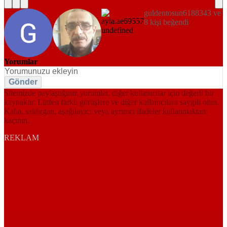
guldentosun6188343 ve
8 kişi beğendi
Yorumlar
Gönder
Sitemizde paylaştığınız yorumlar, diğer kullanıcılar için değerli bir
kaynaktır. Lütfen farklı görüşlere ve diğer kullanıcılara saygılı olun.
Kaba, saldırgan, aşağılayıcı veya ayrımcı ifadeler kullanmaktan
kaçının.
REKLAM