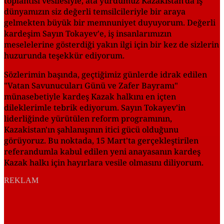
toplantısı vesilesiyle, ata yurdumuz Kazakistan'da iş
dünyamızın siz değerli temsilcileriyle bir araya
gelmekten büyük bir memnuniyet duyuyorum. Değerli
kardeşim Sayın Tokayev'e, iş insanlarımızın
meselelerine gösterdiği yakın ilgi için bir kez de sizlerin
huzurunda teşekkür ediyorum.
Sözlerimin başında, geçtiğimiz günlerde idrak edilen
"Vatan Savunucuları Günü ve Zafer Bayramı"
münasebetiyle kardeş Kazak halkını en içten
dileklerimle tebrik ediyorum. Sayın Tokayev'in
liderliğinde yürütülen reform programının,
Kazakistan'ın şahlanışının itici gücü olduğunu
görüyoruz. Bu noktada, 15 Mart'ta gerçekleştirilen
referandumla kabul edilen yeni anayasanın kardeş
Kazak halkı için hayırlara vesile olmasını diliyorum.
REKLAM