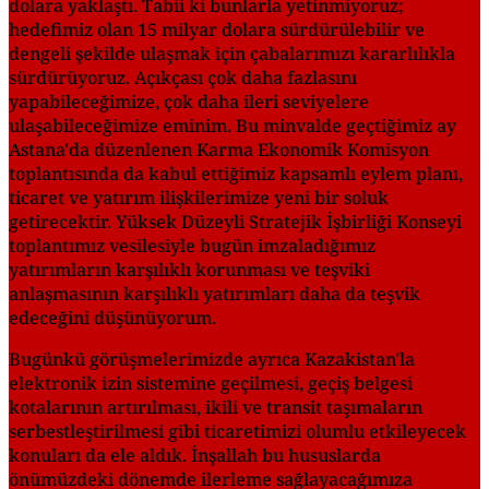
dolara yaklaştı. Tabii ki bunlarla yetinmiyoruz;
hedefimiz olan 15 milyar dolara sürdürülebilir ve
dengeli şekilde ulaşmak için çabalarımızı kararlılıkla
sürdürüyoruz. Açıkçası çok daha fazlasını
yapabileceğimize, çok daha ileri seviyelere
ulaşabileceğimize eminim. Bu minvalde geçtiğimiz ay
Astana'da düzenlenen Karma Ekonomik Komisyon
toplantısında da kabul ettiğimiz kapsamlı eylem planı,
ticaret ve yatırım ilişkilerimize yeni bir soluk
getirecektir. Yüksek Düzeyli Stratejik İşbirliği Konseyi
toplantımız vesilesiyle bugün imzaladığımız
yatırımların karşılıklı korunması ve teşviki
anlaşmasının karşılıklı yatırımları daha da teşvik
edeceğini düşünüyorum.
Bugünkü görüşmelerimizde ayrıca Kazakistan'la
elektronik izin sistemine geçilmesi, geçiş belgesi
kotalarının artırılması, ikili ve transit taşımaların
serbestleştirilmesi gibi ticaretimizi olumlu etkileyecek
konuları da ele aldık. İnşallah bu hususlarda
önümüzdeki dönemde ilerleme sağlayacağımıza