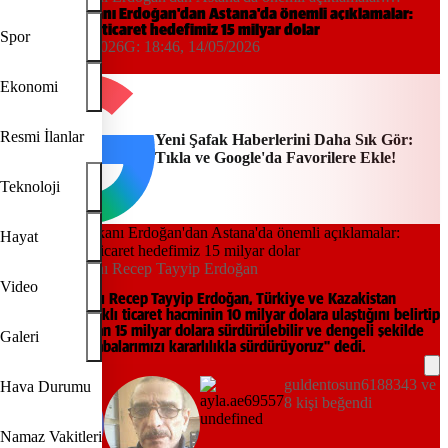
Kazakistan'la ticaret hedefimiz 15 milyar dolar
Cumhurbaşkanı Erdoğan'dan Astana'da önemli açıklamalar:
Kazakistan'la ticaret hedefimiz 15 milyar dolar
Spor
16:13, 14/05/2026
G:
18:46, 14/05/2026
Yeni Şafak
Ekonomi
Resmi İlanlar
Yeni Şafak Haberlerini Daha Sık Gör:
Tıkla ve Google'da Favorilere Ekle!
Teknoloji
Hayat
Cumhurbaşkanı Recep Tayyip Erdoğan
Video
Cumhurbaşkanı Recep Tayyip Erdoğan, Türkiye ve Kazakistan
arasında karşılıklı ticaret hacminin 10 milyar dolara ulaştığını belirtip
"Hedefimiz olan 15 milyar dolara sürdürülebilir ve dengeli şekilde
Galeri
ulaşmak için çabalarımızı kararlılıkla sürdürüyoruz" dedi.
guldentosun6188343 ve
Hava Durumu
8 kişi beğendi
Namaz Vakitleri