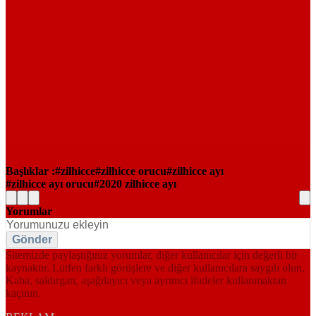
Başlıklar :
zilhicce
zilhicce orucu
zilhicce ayı
zilhicce ayı orucu
2020 zilhicce ayı
Yorumlar
Gönder
Sitemizde paylaştığınız yorumlar, diğer kullanıcılar için değerli bir
kaynaktır. Lütfen farklı görüşlere ve diğer kullanıcılara saygılı olun.
Kaba, saldırgan, aşağılayıcı veya ayrımcı ifadeler kullanmaktan
kaçının.