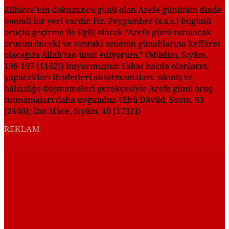
Zilhicce’nin dokuzuncu günü olan Arefe gününün dinde
önemli bir yeri vardır. Hz. Peygamber (s.a.s.) bugünü
oruçlu geçirme ile ilgili olarak “Arefe günü tutulacak
orucun önceki ve sonraki senenin günahlarına keffâret
olacağını Allah’tan ümit ediyorum.” (Müslim, Sıyâm,
196-197 [1162]) buyurmuştur. Fakat hacda olanların,
yapacakları ibadetleri aksatmamaları, sıkıntı ve
hâlsizliğe düşmemeleri gerekçesiyle Arefe günü oruç
tutmamaları daha uygundur. (Ebû Dâvûd, Savm, 63
[2440]; İbn Mâce, Sıyâm, 40 [1732])
REKLAM