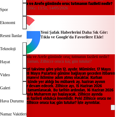
Zilhicce ayında ve Arefe gününde oruç tutmanın fazileti nedir?
13:48, 14/05/2026
G:
13:51, 14/05/2026
Spor
Yeni Şafak
Ekonomi
Yeni Şafak Haberlerini Daha Sık Gör:
Resmi İlanlar
Tıkla ve Google'da Favorilere Ekle!
Teknoloji
Zilhicce ayı ne zaman, Zilhicce orucu kaç gün tutulur?
Hayat
Zilhicce ayı, Hicri takvime göre yılın 12. ayıdır. Müminler, 17 Mayıs
Pazar gününü 18 Mayıs Pazartesi gününe bağlayan geceden itibaren
Video
Zilhicce ayının manevi iklimine adım atmış olacaklar. Kurban
Bayramı'nın da içinde yer aldığı bu mübarek ay, haziran ayının
ortalarına kadar devam edecek. Zilhicce ayı, 15 Haziran 2026
Galeri
Pazartesi günü tamamlanacak. Bu tarihin ardından, 16 Haziran 2026
Salı günü itibarıyla Muharrem ayı başlayacak. Zilhicce ayında
tutulacak orucun fazileti oldukça önemlidir. Peki Zilhicce orucu ne
Hava Durumu
zaman başlar? Zilhicce orucu kaç gün tutulur? İşte ayrıntılar.
Namaz Vakitleri
REKLAM