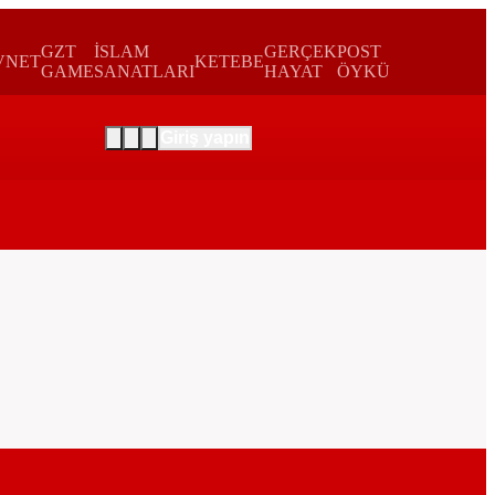
GZT
İSLAM
GERÇEK
POST
VNET
KETEBE
GAME
SANATLARI
HAYAT
ÖYKÜ
Giriş yapın