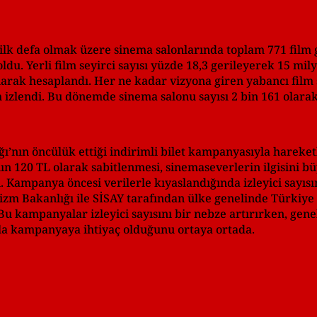
lk defa olmak üzere sinema salonlarında toplam 771 film gö
oldu. Yerli film seyirci sayısı yüzde 18,3 gerileyerek 15 mil
larak hesaplandı. Her ne kadar vizyona giren yabancı film s
ilm izlendi. Bu dönemde sinema salonu sayısı 2 bin 161 olar
ğı’nın öncülük ettiği indirimli bilet kampanyasıyla hareke
nın 120 TL olarak sabitlenmesi, sinemaseverlerin ilgisini bü
 Kampanya öncesi verilerle kıyaslandığında izleyici sayısı
rizm Bakanlığı ile SİSAY tarafından ülke genelinde Türkiye
u kampanyalar izleyici sayısını bir nebze artırırken, gene
fazla kampanyaya ihtiyaç olduğunu ortaya ortada.