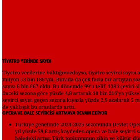
TİYATRO YERİNDE SAYDI
Tiyatro verilerine baktığımızdaysa, tiyatro seyirci sayısı
milyon 53 bin 186’ydı. Burada da çok fazla bir artıştan s
sayısı 6 bin 667 oldu. Bu dönemde 99’u telif, 138’i çeviri
önceki sezona göre yüzde 4,8 artarak 10 bin 216’ya yükseldi
seyirci sayısı geçen sezona kıyasla yüzde 2,9 azalarak 5 m
de yaklaşık bu oranlarda arttı.
OPERA VE BALE SEYİRCİSİ ARTMAYA DEVAM EDİYOR
Türkiye genelinde 2024-2025 sezonunda Devlet Opera 
yıl yüzde 59,6 artış kaydeden opera ve bale seyirci s
baledeki artışı, Türk toplumunun zihin ve kültür dün