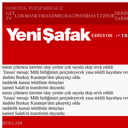
06/08/2026, PERŞEMBE
04:32
GZT
DERİ
LOKMA
SKYROAD
MECRA
CİNS
NİHAYET
ZPOR
TV
TARI
EDİSYON
:
TR
Bugün
Spor
Ekonomi
Gündem
Resmi İlanlar
Galeri
Video
Hayat
inanın çökmesi üzerine olay yerine çok sayıda ekip sevk edildi
sı' mesajı: Milli birliğimizi perçinleyecek yasa teklifi hayırlara vesi
ndeki Burkay Karatepe'den şikayetçi oldu
maddelik kanun teklifinin detayları
amed Salah'ın transferini duyurdu
inanın çökmesi üzerine olay yerine çok sayıda ekip sevk edildi
sı' mesajı: Milli birliğimizi perçinleyecek yasa teklifi hayırlara vesi
ndeki Burkay Karatepe'den şikayetçi oldu
maddelik kanun teklifinin detayları
amed Salah'ın transferini duyurdu
REKLAM