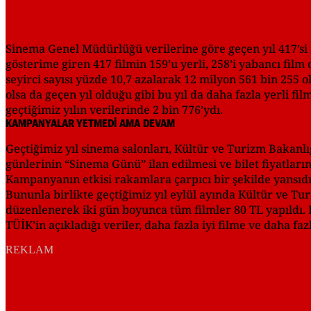
Sinema Genel Müdürlüğü verilerine göre geçen yıl 417’si i
gösterime giren 417 filmin 159’u yerli, 258’i yabancı film 
seyirci sayısı yüzde 10,7 azalarak 12 milyon 561 bin 255 o
olsa da geçen yıl olduğu gibi bu yıl da daha fazla yerli f
geçtiğimiz yılın verilerinde 2 bin 776’ydı.
KAMPANYALAR YETMEDİ AMA DEVAM
Geçtiğimiz yıl sinema salonları, Kültür ve Turizm Bakanlı
günlerinin “Sinema Günü” ilan edilmesi ve bilet fiyatları
Kampanyanın etkisi rakamlara çarpıcı bir şekilde yansıdı.
Bununla birlikte geçtiğimiz yıl eylül ayında Kültür ve Tu
düzenlenerek iki gün boyunca tüm filmler 80 TL yapıldı. B
TÜİK’in açıkladığı veriler, daha fazla iyi filme ve daha 
REKLAM