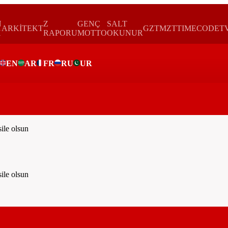
N
Z
GENÇ
SALT
ARKİTEKT
GZTMZT
TIMECODE
T
H
RAPORU
MOTTO
OKUNUR
EN
AR
FR
RU
UR
le olsun
le olsun