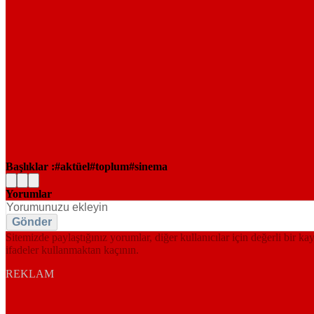
Başlıklar :
aktüel
toplum
sinema
Yorumlar
Gönder
Sitemizde paylaştığınız yorumlar, diğer kullanıcılar için değerli bir ka
ifadeler kullanmaktan kaçının.
REKLAM