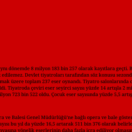
 aynı dönemde 8 milyon 183 bin 257 olarak kayıtlara geçti. 
öz edilemez. Devlet tiyatroları tarafından söz konusu sezon
 olmak üzere toplam 237 eser oynandı. Tiyatro salonlarında o
. Tiyatroda çeviri eser seyirci sayısı yüzde 14 artışla 2 mi
ilyon 723 bin 522 oldu. Çocuk eser sayısında yüzde 5,5 artı
ve Balesi Genel Müdürlüğü’ne bağlı opera ve bale gösterisi
ayısı bu yıl da yüzde 16,5 artarak 511 bin 376 olarak belirle
yasına yönelik eserlerinin daha fazla icra ediliyor olmasın