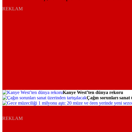
REKLAM
Kanye West’ten dünya rekoru
Hayat
Çağın sorunları sanat 
Hayat
Hayat
REKLAM