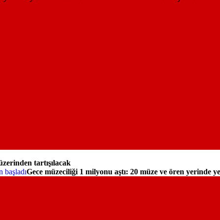
üzerinden tartışılacak
Gece müzeciliği 1 milyonu aştı: 20 müze ve ören yerinde ye