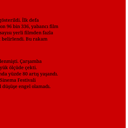
sterildi. İlk defa
yon 96 bin 336, yabancı film
ayısı yerli filmden fazla
ak belirlendi. Bu rakam
tlenmişti. Çarşamba
yük ölçüde çekti.
nda yüzde 80 artış yaşandı.
 Sinema Festivali
l düşüşe engel olamadı.