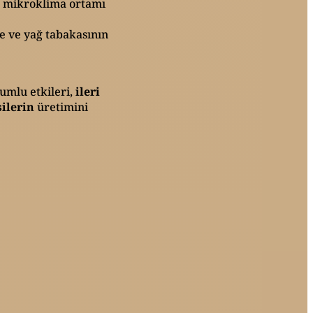
ir mikroklima ortamı
de ve yağ tabakasının
umlu etkileri,
ileri
silerin
üretimini