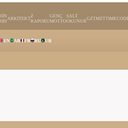
RİN
Z
GENÇ
SALT
ARKİTEKT
GZTMZT
TIMECOD
RIH
RAPORU
MOTTO
OKUNUR
EN
AR
FR
RU
UR
ar