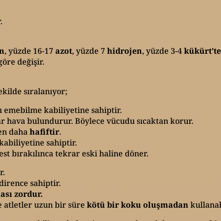
.
en
, yüzde 16-17
azot
, yüzde 7
hidrojen
, yüzde 3-4
kükürt’t
öre değişir.
ekilde sıralanıyor;
 emebilme kabiliyetine sahiptir.
dar hava bulundurur. Böylece vücudu sıcaktan korur.
den daha
hafiftir
.
biliyetine sahiptir.
st bırakılınca tekrar eski haline döner.
r.
 dirence sahiptir.
sı zordur.
e atletler uzun bir süre
kötü bir koku oluşmadan
kullanab