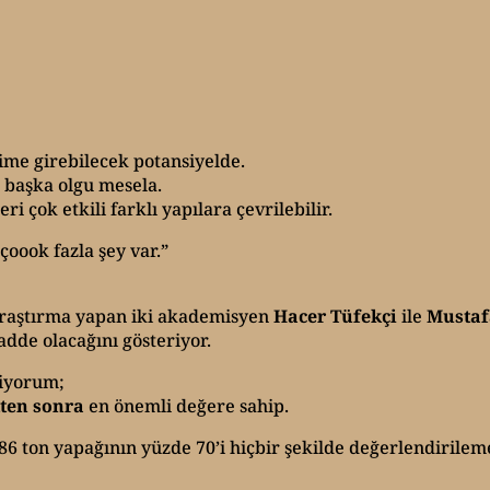
eşime girebilecek potansiyelde.
r başka olgu mesela.
i çok etkili farklı yapılara çevrilebilir.
oook fazla şey var.”
araştırma yapan iki akademisyen
Hacer Tüfekçi
ile
Mustaf
dde olacağını gösteriyor.
tiyorum;
tten sonra
en önemli değere sahip.
586 ton yapağının yüzde 70’i hiçbir şekilde değerlendirile