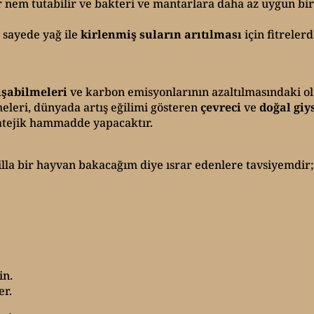
ar nem tutabilir ve bakteri ve mantarlara daha az uygun b
 sayede yağ ile
kirlenmiş suların arıtılması
için fitreler
ışabilmeleri
ve karbon emisyonlarının azaltılmasındaki ol
leri, dünyada artış eğilimi gösteren
çevreci
ve
doğal giy
atejik hammadde yapacaktır.
illa bir hayvan bakacağım diye ısrar edenlere tavsiyemdir;
in.
er.