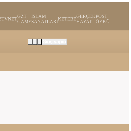
GZT
İSLAM
GERÇEK
POST
E
TVNET
KETEBE
GAME
SANATLARI
HAYAT
ÖYKÜ
Giriş yapın