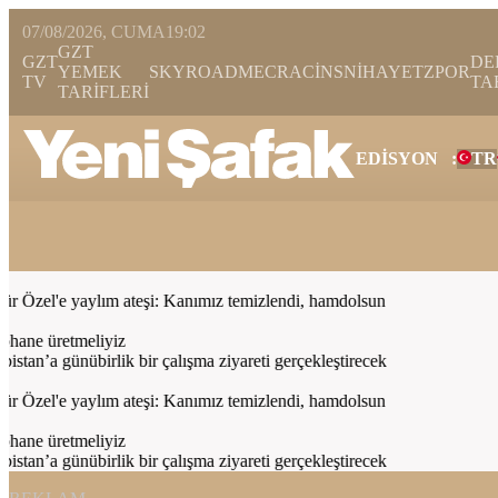
07/08/2026, CUMA
19:02
GZT
GZT
DE
YEMEK
SKYROAD
MECRA
CİNS
NİHAYET
ZPOR
TV
TA
TARİFLERİ
EDİSYON
:
TR
Bugün
Spor
Ekonomi
Gündem
Resmi İlanlar
Galeri
Video
Yazarl
Özel'e yaylım ateşi: Kanımız temizlendi, hamdolsun
hane üretmeliyiz
n’a günübirlik bir çalışma ziyareti gerçekleştirecek
Özel'e yaylım ateşi: Kanımız temizlendi, hamdolsun
hane üretmeliyiz
n’a günübirlik bir çalışma ziyareti gerçekleştirecek