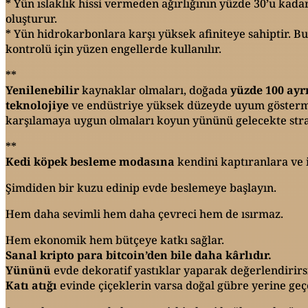
* Yün ıslaklık hissi vermeden ağırlığının yüzde 30’u kad
oluşturur.
* Yün hidrokarbonlara karşı yüksek afiniteye sahiptir. Bu
kontrolü için yüzen engellerde kullanılır.
**
Yenilenebilir
kaynaklar olmaları, doğada
yüzde 100 ayr
teknolojiye
ve endüstriye yüksek düzeyde uyum gösterme
karşılamaya uygun olmaları koyun yününü gelecekte str
**
Kedi köpek besleme modasına
kendini kaptıranlara ve 
Şimdiden bir kuzu edinip evde beslemeye başlayın.
Hem daha sevimli hem daha çevreci hem de ısırmaz.
Hem ekonomik hem bütçeye katkı sağlar.
Sanal kripto para bitcoin’den bile daha kârlıdır.
Yününü
evde dekoratif yastıklar yaparak değerlendirirs
Katı atığı
evinde çiçeklerin varsa doğal gübre yerine geç