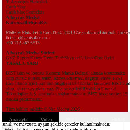
Trabzonspor Haberleri
Canlı Skor
Canlı Maç Sonuçları
Albayrak Medya
Kurumsal
İletişim
Rss
Maltepe Mah. Fetih Cad. No:6 34010 Zeytinburnu/İstanbul, Türkiy
iletisim@yenisafak.com
+90 212 467 6515
Albayrak Medya Siteleri
Gzt
Z Raporu
Ketebe
Derin Tarih
Skyroad
Arkitekt
Post Öykü
YASAL UYARI
BIST isim ve logosu 'Koruma Marka Belgesi' altında korunmakta
olup izinsiz kullanılamaz, iktibas edilemez, değiştirilemez. BIST
ismi altında açıklanan tüm bilgilerin telif hakları tamamen BIST'e ait
olup, tekrar yayınlanamaz. Piyasa verileri iDealdata Finansal
Teknolojiler A.Ş. tarafından sağlanmaktadır. BİST hisse verileri 15
dakika gecikmelidir.
Tüm hakları saklıdır © Net Medya
2026
Kapat
6698 sayılı Kişisel Verilerin Korunması Kanunundaki amaçlar ile
Anasayfa
Video
Menü
Ara
Hesap
sınırlı ve mevzuata uygun şekilde çerezler kullanılmaktadır.
The
Detaylı bilgi için çerez politikamızı inceleyebilirsiniz.