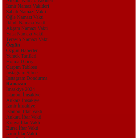
Ankara Namaz Vakitleri
İzmir Namaz Vakitleri
Sabah Namazı Vakti
Öğle Namazı Vakti
İkindi Namazı Vakti
Akşam Namazı Vakti
Yatsı Namazı Vakti
Teravih Namazı Vakti
Özgün
Özgün Haberler
Yemek Tarifleri
Hotmail Giriş
Çarpım Tablosu
Instagram Silme
Instagram Dondurma
Ramazan
İmsakiye 2024
İstanbul İmsakiye
Ankara İmsakiye
İzmir İmsakiye
İstanbul İftar Vakti
Ankara İftar Vakti
Konya İftar Vakti
Bursa İftar Vakti
İzmir İftar Vakti