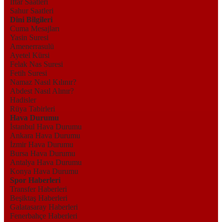
İftar Saatleri
Sahur Saatleri
Dini Bilgileri
Cuma Mesajları
Yasin Suresi
Amenerrasulü
Ayetel Kürsi
Felak Nas Suresi
Fetih Suresi
Namaz Nasıl Kılınır?
Abdest Nasıl Alınır?
Hadisler
Rüya Tabirleri
Hava Durumu
İstanbul Hava Durumu
Ankara Hava Durumu
İzmir Hava Durumu
Bursa Hava Durumu
Antalya Hava Durumu
Konya Hava Durumu
Spor Haberleri
Transfer Haberleri
Beşiktaş Haberleri
Galatasaray Haberleri
Fenerbahçe Haberleri