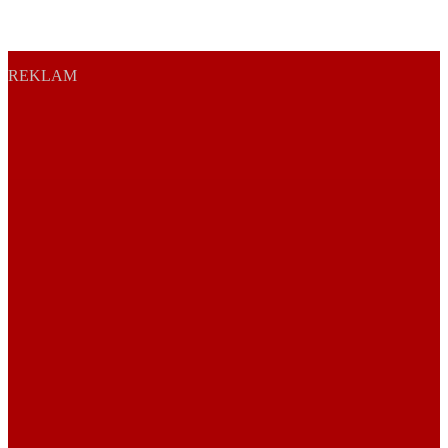
REKLAM
Sayfa Sonu
TR
EN
AR
FR
RU
UR
Türkiye’nin Birikimi. Uluslararası Medya Grubu.
Türkiye’nin gündemini belirleyen haber kaynağına hoş geldiniz!