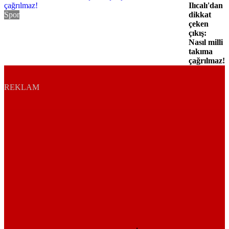
Ilıcalı'dan
Spor
dikkat
çeken
çıkış:
Nasıl milli
takıma
çağrılmaz!
REKLAM