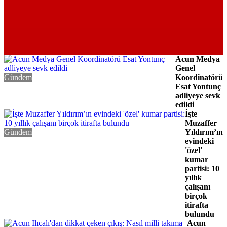
Acun Medya
Genel
Gündem
Koordinatörü
Esat Yontunç
adliyeye sevk
edildi
İşte
Muzaffer
Gündem
Yıldırım’ın
evindeki
'özel'
kumar
partisi: 10
yıllık
çalışanı
birçok
itirafta
bulundu
Acun