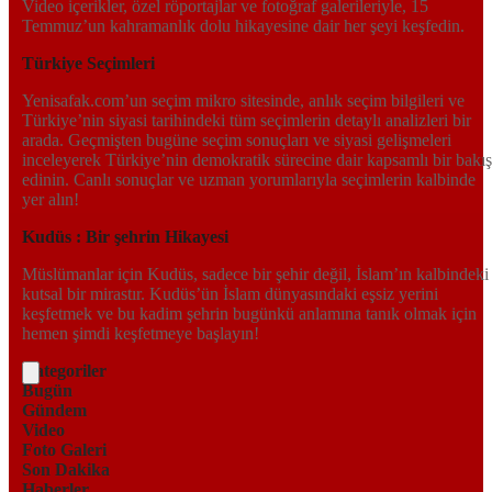
Video içerikler, özel röportajlar ve fotoğraf galerileriyle, 15
Temmuz’un kahramanlık dolu hikayesine dair her şeyi keşfedin.
Türkiye Seçimleri
Yenisafak.com’un seçim mikro sitesinde, anlık seçim bilgileri ve
Türkiye’nin siyasi tarihindeki tüm seçimlerin detaylı analizleri bir
arada. Geçmişten bugüne seçim sonuçları ve siyasi gelişmeleri
inceleyerek Türkiye’nin demokratik sürecine dair kapsamlı bir bakış
edinin. Canlı sonuçlar ve uzman yorumlarıyla seçimlerin kalbinde
yer alın!
Kudüs : Bir şehrin Hikayesi
Müslümanlar için Kudüs, sadece bir şehir değil, İslam’ın kalbindeki
kutsal bir mirastır. Kudüs’ün İslam dünyasındaki eşsiz yerini
keşfetmek ve bu kadim şehrin bugünkü anlamına tanık olmak için
hemen şimdi keşfetmeye başlayın!
Kategoriler
Bugün
Gündem
Video
Foto Galeri
Son Dakika
Haberler