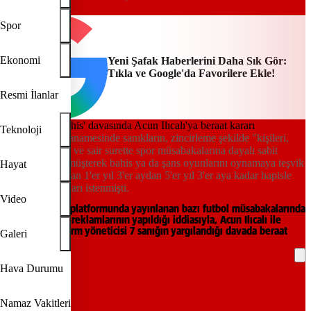
AA
Spor
Ekonomi
Yeni Şafak Haberlerini Daha Sık Gör:
Tıkla ve Google'da Favorilere Ekle!
Resmi İlanlar
Teknoloji
Savcılığın iddianamesinde sanıkların, zincirleme şekilde "kişileri,
reklam vermek ve sair surette spor müsabakalarına dayalı sabit
ihtimalli veya müşterek bahis ya da şans oyunlarını oynamaya teşvik
Hayat
etmek" suçundan 1'er yıl 3'er aydan 5'er yıl 3'er aya kadar hapisle
cezalandırılmaları istenmişti.
Video
TV8 ve Exxen platformunda yayınlanan bazı futbol müsabakalarında
yasa dışı bahis reklamlarının yapıldığı iddiasıyla, Acun Ilıcalı ile
kanal ve platform yöneticisi 7 sanığın yargılandığı davada beraat
Galeri
kararı verildi.
Hava Durumu
REKLAM
Namaz Vakitleri