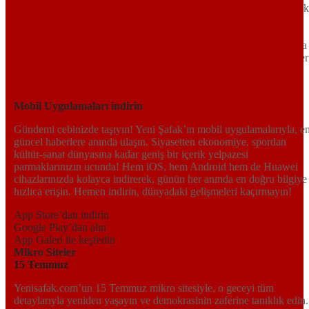
Tarafsız, dinamik ve derinlemesine habercilik anlayışıyla Yeni Şafak
okuyucularına güncel gelişmelerin ötesinde bir deneyim sunuyor.
Siyaset ve ekonomiden kültür-sanat ve spor dünyasına kadar geniş
bir yelpazede sunduğu haberlerle, hem Türkiye’de hem de dünyada
neler olup bittiğini anında öğrenin. Dijital platformlarıyla her an, her
yerden en doğru bilgiye ulaşın; Yeni Şafak’la gündemi yakalayın!
Sosyal medyada bizi takip edin
Mobil Uygulamaları indirin
Gündemi cebinizde taşıyın! Yeni Şafak’ın mobil uygulamalarıyla, e
güncel haberlere anında ulaşın. Siyasetten ekonomiye, spordan
kültür-sanat dünyasına kadar geniş bir içerik yelpazesi
parmaklarınızın ucunda! Hem iOS, hem Android hem de Huawei
cihazlarınızda kolayca indirerek, günün her anında en doğru bilgiye
hızlıca erişin. Hemen indirin, dünyadaki gelişmeleri kaçırmayın!
App Store’dan indirin
Google Play’dan alın
App Galeri ile keşfedin
Mikro Siteler
15 Temmuz
Yenisafak.com’un 15 Temmuz mikro sitesiyle, o geceyi tüm
detaylarıyla yeniden yaşayın ve demokrasinin zaferine tanıklık edin.