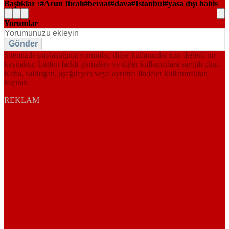
Başlıklar :
Acun Ilıcalı
beraat
dava
İstanbul
yasa dışı bahis
Yorumlar
Gönder
Sitemizde paylaştığınız yorumlar, diğer kullanıcılar için değerli bir
kaynaktır. Lütfen farklı görüşlere ve diğer kullanıcılara saygılı olun.
Kaba, saldırgan, aşağılayıcı veya ayrımcı ifadeler kullanmaktan
kaçının.
REKLAM