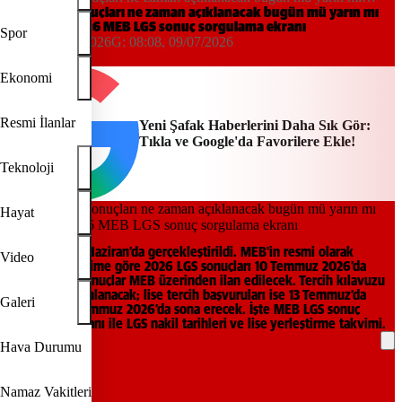
açıklanır? 2026 MEB LGS sonuç sorgulama ekranı
LGS sınav sonuçları ne zaman açıklanacak bugün mü yarın mı
açıklanır? 2026 MEB LGS sonuç sorgulama ekranı
Spor
08:08, 09/07/2026
G:
08:08, 09/07/2026
Yeni Şafak
Ekonomi
Resmi İlanlar
Yeni Şafak Haberlerini Daha Sık Gör:
Tıkla ve Google'da Favorilere Ekle!
Teknoloji
Hayat
LGS sınavı, 13 Haziran’da gerçekleştirildi. MEB'in resmi olarak
Video
açıkladığı takvime göre 2026 LGS sonuçları 10 Temmuz 2026’da
açıklanacak; sonuçlar MEB üzerinden ilan edilecek. Tercih kılavuzu
aynı gün yayımlanacak; lise tercih başvuruları ise 13 Temmuz’da
Galeri
başlayıp 24 Temmuz 2026’da sona erecek. İşte MEB LGS sonuç
sorgulama ekranı ile LGS nakil tarihleri ve lise yerleştirme takvimi.
Hava Durumu
REKLAM
Namaz Vakitleri