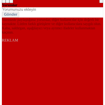
Yorumlar
Gönder
Sitemizde paylaştığınız yorumlar, diğer kullanıcılar için değerli bir
kaynaktır. Lütfen farklı görüşlere ve diğer kullanıcılara saygılı olun.
Kaba, saldırgan, aşağılayıcı veya ayrımcı ifadeler kullanmaktan
kaçının.
REKLAM