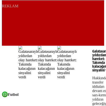
REKLAM
Galatasar
yıldızdan
hareket:
Takımda
kalacağın
sinyalini
Hakkınd
transfer
iddiaları
devam e
Futbol
sarı-kırmı
yıldızın
geleceğiy