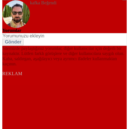
kafka Beğendi
Yorumlar
Gönder
Sitemizde paylaştığınız yorumlar, diğer kullanıcılar için değerli bir
kaynaktır. Lütfen farklı görüşlere ve diğer kullanıcılara saygılı olun.
Kaba, saldırgan, aşağılayıcı veya ayrımcı ifadeler kullanmaktan
kaçının.
REKLAM