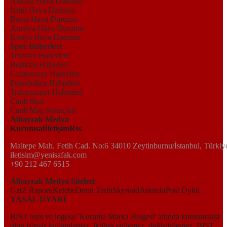
Ankara Hava Durumu
İzmir Hava Durumu
Bursa Hava Durumu
Antalya Hava Durumu
Konya Hava Durumu
Spor Haberleri
Transfer Haberleri
Beşiktaş Haberleri
Galatasaray Haberleri
Fenerbahçe Haberleri
Trabzonspor Haberleri
Canlı Skor
Canlı Maç Sonuçları
Albayrak Medya
Kurumsal
İletişim
Rss
Maltepe Mah. Fetih Cad. No:6 34010 Zeytinburnu/İstanbul, Türkiy
iletisim@yenisafak.com
+90 212 467 6515
Albayrak Medya Siteleri
Gzt
Z Raporu
Ketebe
Derin Tarih
Skyroad
Arkitekt
Post Öykü
YASAL UYARI
BIST isim ve logosu 'Koruma Marka Belgesi' altında korunmakta
olup izinsiz kullanılamaz, iktibas edilemez, değiştirilemez. BIST