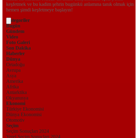
keşfetmek ve bu kadim şehrin bugünkü anlamına tanık olmak için
hemen şimdi keşfetmeye başlayın!
Kategoriler
Bugün
Gündem
Video
Foto Galeri
Son Dakika
Haberler
Dünya
Ortadoğu
Avrupa
Asya
Amerika
Afrika
Antarktika
Okyanusya
Ekonomi
Türkiye Ekonomisi
Dünya Ekonomisi
Otomotiv
Seçim
Seçim Sonuçları 2024
Yerel Seçim Sonuçları 2024