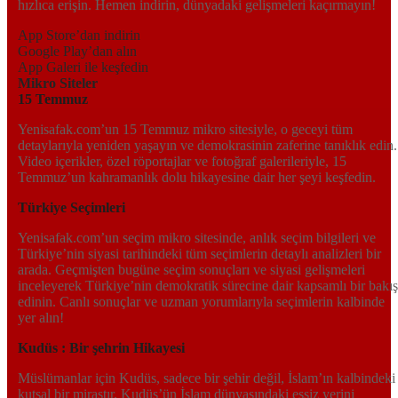
hızlıca erişin. Hemen indirin, dünyadaki gelişmeleri kaçırmayın!
App Store’dan indirin
Google Play’dan alın
App Galeri ile keşfedin
Mikro Siteler
15 Temmuz
Yenisafak.com’un 15 Temmuz mikro sitesiyle, o geceyi tüm
detaylarıyla yeniden yaşayın ve demokrasinin zaferine tanıklık edin.
Video içerikler, özel röportajlar ve fotoğraf galerileriyle, 15
Temmuz’un kahramanlık dolu hikayesine dair her şeyi keşfedin.
Türkiye Seçimleri
Yenisafak.com’un seçim mikro sitesinde, anlık seçim bilgileri ve
Türkiye’nin siyasi tarihindeki tüm seçimlerin detaylı analizleri bir
arada. Geçmişten bugüne seçim sonuçları ve siyasi gelişmeleri
inceleyerek Türkiye’nin demokratik sürecine dair kapsamlı bir bakış
edinin. Canlı sonuçlar ve uzman yorumlarıyla seçimlerin kalbinde
yer alın!
Kudüs : Bir şehrin Hikayesi
Müslümanlar için Kudüs, sadece bir şehir değil, İslam’ın kalbindeki
kutsal bir mirastır. Kudüs’ün İslam dünyasındaki eşsiz yerini