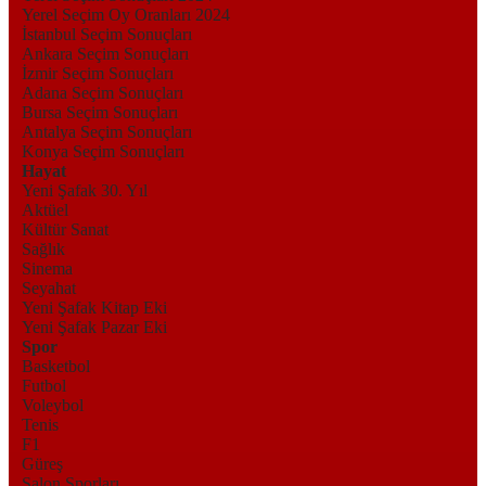
Yerel Seçim Oy Oranları 2024
İstanbul Seçim Sonuçları
Ankara Seçim Sonuçları
İzmir Seçim Sonuçları
Adana Seçim Sonuçları
Bursa Seçim Sonuçları
Antalya Seçim Sonuçları
Konya Seçim Sonuçları
Hayat
Yeni Şafak 30. Yıl
Aktüel
Kültür Sanat
Sağlık
Sinema
Seyahat
Yeni Şafak Kitap Eki
Yeni Şafak Pazar Eki
Spor
Basketbol
Futbol
Voleybol
Tenis
F1
Güreş
Salon Sporları