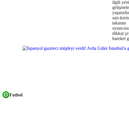
ilgili yen
gelişmele
yaşanırk
sarı-kırmı
takımın
oyuncus
dikkat ç
hareket g
Futbol