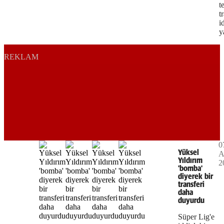
t
t
i
y
REKLAM
0
Yüksel
A
Yıldırım
2
'bomba'
diyerek bir
transferi
daha
duyurdu
Süper Lig'e