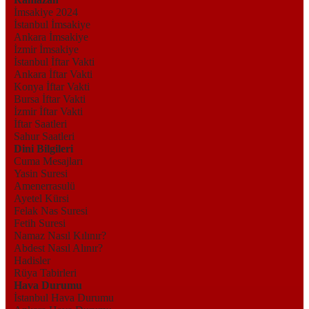
İmsakiye 2024
İstanbul İmsakiye
Ankara İmsakiye
İzmir İmsakiye
İstanbul İftar Vakti
Ankara İftar Vakti
Konya İftar Vakti
Bursa İftar Vakti
İzmir İftar Vakti
İftar Saatleri
Sahur Saatleri
Dini Bilgileri
Cuma Mesajları
Yasin Suresi
Amenerrasulü
Ayetel Kürsi
Felak Nas Suresi
Fetih Suresi
Namaz Nasıl Kılınır?
Abdest Nasıl Alınır?
Hadisler
Rüya Tabirleri
Hava Durumu
İstanbul Hava Durumu