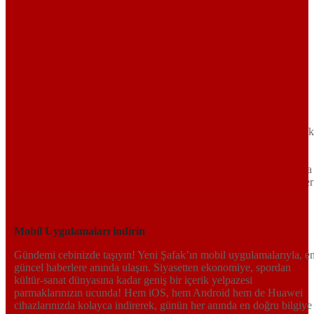
Sayfa Sonu
TR
EN
AR
FR
RU
UR
Türkiye’nin Birikimi. Uluslararası Medya Grubu.
Türkiye’nin gündemini belirleyen haber kaynağına hoş geldiniz!
Tarafsız, dinamik ve derinlemesine habercilik anlayışıyla Yeni Şafak
okuyucularına güncel gelişmelerin ötesinde bir deneyim sunuyor.
Siyaset ve ekonomiden kültür-sanat ve spor dünyasına kadar geniş
bir yelpazede sunduğu haberlerle, hem Türkiye’de hem de dünyada
neler olup bittiğini anında öğrenin. Dijital platformlarıyla her an, her
yerden en doğru bilgiye ulaşın; Yeni Şafak’la gündemi yakalayın!
Sosyal medyada bizi takip edin
Mobil Uygulamaları indirin
Gündemi cebinizde taşıyın! Yeni Şafak’ın mobil uygulamalarıyla, e
güncel haberlere anında ulaşın. Siyasetten ekonomiye, spordan
kültür-sanat dünyasına kadar geniş bir içerik yelpazesi
parmaklarınızın ucunda! Hem iOS, hem Android hem de Huawei
cihazlarınızda kolayca indirerek, günün her anında en doğru bilgiye