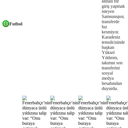
iddialı bir
giriş yapmak
isteyen
Samsunspor,
transferde
Futbol
hız
kesmiyor.
Karadeniz
temsilcisinde
başkan
Yüksel
Yıldırım,
takımın son
transferini
sosyal
medya
hesabından
duyurdu.