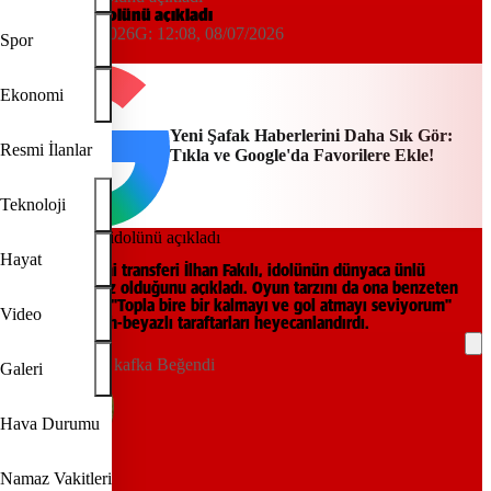
İlhan Fakılı idolünü açıkladı
11:55, 08/07/2026
G:
12:08, 08/07/2026
Spor
AA
Ekonomi
Yeni Şafak Haberlerini Daha Sık Gör:
Resmi İlanlar
Tıkla ve Google'da Favorilere Ekle!
Teknoloji
Hayat
Beşiktaş'ın yeni transferi İlhan Fakılı, idolünün dünyaca ünlü
Brezilyalı yıldız olduğunu açıkladı. Oyun tarzını da ona benzeten
genç futbolcu, "Topla bire bir kalmayı ve gol atmayı seviyorum"
Video
sözleriyle siyah-beyazlı taraftarları heyecanlandırdı.
kafka Beğendi
Galeri
Hava Durumu
Namaz Vakitleri
REKLAM