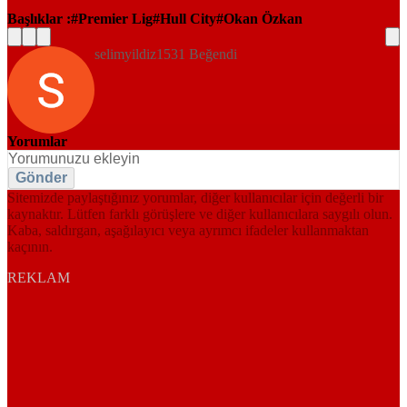
Başlıklar :
Premier Lig
Hull City
Okan Özkan
selimyildiz1531 Beğendi
Yorumlar
Gönder
Sitemizde paylaştığınız yorumlar, diğer kullanıcılar için değerli bir
kaynaktır. Lütfen farklı görüşlere ve diğer kullanıcılara saygılı olun.
Kaba, saldırgan, aşağılayıcı veya ayrımcı ifadeler kullanmaktan
kaçının.
REKLAM