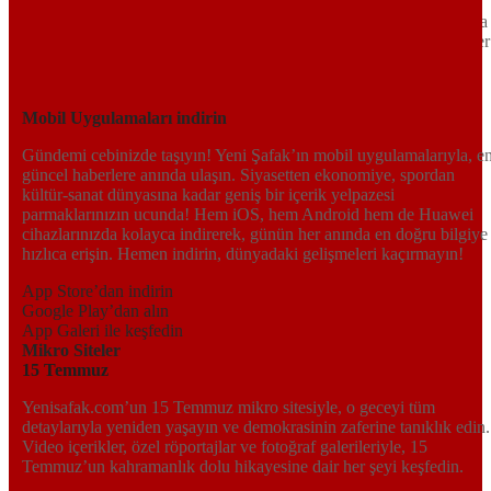
Siyaset ve ekonomiden kültür-sanat ve spor dünyasına kadar geniş
bir yelpazede sunduğu haberlerle, hem Türkiye’de hem de dünyada
neler olup bittiğini anında öğrenin. Dijital platformlarıyla her an, her
yerden en doğru bilgiye ulaşın; Yeni Şafak’la gündemi yakalayın!
Sosyal medyada bizi takip edin
Mobil Uygulamaları indirin
Gündemi cebinizde taşıyın! Yeni Şafak’ın mobil uygulamalarıyla, e
güncel haberlere anında ulaşın. Siyasetten ekonomiye, spordan
kültür-sanat dünyasına kadar geniş bir içerik yelpazesi
parmaklarınızın ucunda! Hem iOS, hem Android hem de Huawei
cihazlarınızda kolayca indirerek, günün her anında en doğru bilgiye
hızlıca erişin. Hemen indirin, dünyadaki gelişmeleri kaçırmayın!
App Store’dan indirin
Google Play’dan alın
App Galeri ile keşfedin
Mikro Siteler
15 Temmuz
Yenisafak.com’un 15 Temmuz mikro sitesiyle, o geceyi tüm
detaylarıyla yeniden yaşayın ve demokrasinin zaferine tanıklık edin.
Video içerikler, özel röportajlar ve fotoğraf galerileriyle, 15
Temmuz’un kahramanlık dolu hikayesine dair her şeyi keşfedin.