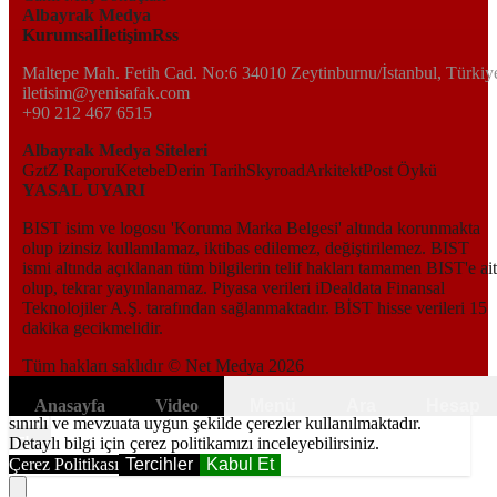
Albayrak Medya
Kurumsal
İletişim
Rss
Maltepe Mah. Fetih Cad. No:6 34010 Zeytinburnu/İstanbul, Türkiy
iletisim@yenisafak.com
+90 212 467 6515
Albayrak Medya Siteleri
Gzt
Z Raporu
Ketebe
Derin Tarih
Skyroad
Arkitekt
Post Öykü
YASAL UYARI
BIST isim ve logosu 'Koruma Marka Belgesi' altında korunmakta
olup izinsiz kullanılamaz, iktibas edilemez, değiştirilemez. BIST
ismi altında açıklanan tüm bilgilerin telif hakları tamamen BIST'e ait
olup, tekrar yayınlanamaz. Piyasa verileri iDealdata Finansal
Teknolojiler A.Ş. tarafından sağlanmaktadır. BİST hisse verileri 15
dakika gecikmelidir.
Tüm hakları saklıdır © Net Medya
2026
Kapat
6698 sayılı Kişisel Verilerin Korunması Kanunundaki amaçlar ile
Anasayfa
Video
Menü
Ara
Hesap
sınırlı ve mevzuata uygun şekilde çerezler kullanılmaktadır.
The
Detaylı bilgi için çerez politikamızı inceleyebilirsiniz.
This is
Çerez Politikası
Tercihler
Kabul Et
a modal
media
window.