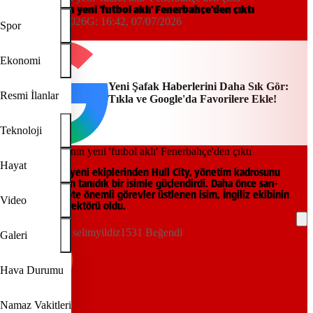
Acun Ilıcalı'nın yeni 'futbol aklı' Fenerbahçe'den çıktı
16:21, 07/07/2026
G:
16:42, 07/07/2026
Spor
DHA
Ekonomi
Yeni Şafak Haberlerini Daha Sık Gör:
Resmi İlanlar
Tıkla ve Google'da Favorilere Ekle!
Teknoloji
Hayat
Premier Lig'in yeni ekiplerinden Hull City, yönetim kadrosunu
Fenerbahçe'den tanıdık bir isimle güçlendirdi. Daha önce sarı-
lacivertli kulüpte önemli görevler üstlenen isim, İngiliz ekibinin
Video
yeni sportif direktörü oldu.
selimyildiz1531 Beğendi
Galeri
Hava Durumu
Namaz Vakitleri
REKLAM