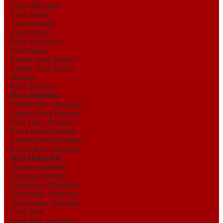
Cuma Mesajları
Yasin Suresi
Amenerrasulü
Ayetel Kürsi
Felak Nas Suresi
Fetih Suresi
Namaz Nasıl Kılınır?
Abdest Nasıl Alınır?
Hadisler
Rüya Tabirleri
Hava Durumu
İstanbul Hava Durumu
Ankara Hava Durumu
İzmir Hava Durumu
Bursa Hava Durumu
Antalya Hava Durumu
Konya Hava Durumu
Spor Haberleri
Transfer Haberleri
Beşiktaş Haberleri
Galatasaray Haberleri
Fenerbahçe Haberleri
Trabzonspor Haberleri
Canlı Skor
Canlı Maç Sonuçları