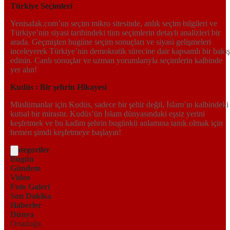
Türkiye Seçimleri
Yenisafak.com’un seçim mikro sitesinde, anlık seçim bilgileri ve
Türkiye’nin siyasi tarihindeki tüm seçimlerin detaylı analizleri bir
arada. Geçmişten bugüne seçim sonuçları ve siyasi gelişmeleri
inceleyerek Türkiye’nin demokratik sürecine dair kapsamlı bir bakış
edinin. Canlı sonuçlar ve uzman yorumlarıyla seçimlerin kalbinde
yer alın!
Kudüs : Bir şehrin Hikayesi
Müslümanlar için Kudüs, sadece bir şehir değil, İslam’ın kalbindeki
kutsal bir mirastır. Kudüs’ün İslam dünyasındaki eşsiz yerini
keşfetmek ve bu kadim şehrin bugünkü anlamına tanık olmak için
hemen şimdi keşfetmeye başlayın!
Kategoriler
Bugün
Gündem
Video
Foto Galeri
Son Dakika
Haberler
Dünya
Ortadoğu