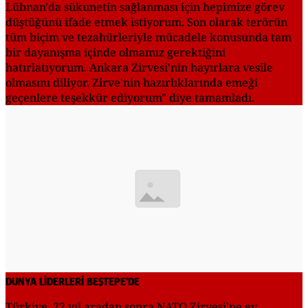
Lübnan'da sükunetin sağlanması için hepimize görev
düştüğünü ifade etmek istiyorum. Son olarak terörün
tüm biçim ve tezahürleriyle mücadele konusunda tam
bir dayanışma içinde olmamız gerektiğini
hatırlatıyorum. Ankara Zirvesi'nin hayırlara vesile
olmasını diliyor. Zirve'nin hazırlıklarında emeği
geçenlere teşekkür ediyorum" diye tamamladı.
DÜNYA LİDERLERİ BEŞTEPE'DE
Türkiye, 22 yıl aradan sonra NATO Zirvesi'ne ev