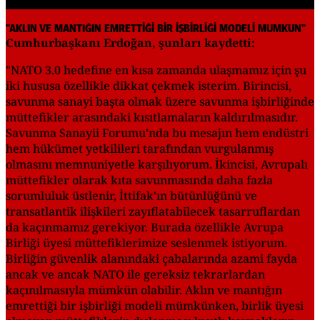
"AKLIN VE MANTIĞIN EMRETTİĞİ BİR İŞBİRLİĞİ MODELİ MÜMKÜN"
Cumhurbaşkanı Erdoğan, şunları kaydetti:
"NATO 3.0 hedefine en kısa zamanda ulaşmamız için şu
iki hususa özellikle dikkat çekmek isterim. Birincisi,
savunma sanayi başta olmak üzere savunma işbirliğinde
müttefikler arasındaki kısıtlamaların kaldırılmasıdır.
Savunma Sanayii Forumu'nda bu mesajın hem endüstri
hem hükümet yetkilileri tarafından vurgulanmış
olmasını memnuniyetle karşılıyorum. İkincisi, Avrupalı
müttefikler olarak kıta savunmasında daha fazla
sorumluluk üstlenir, İttifak'ın bütünlüğünü ve
transatlantik ilişkileri zayıflatabilecek tasarruflardan
da kaçınmamız gerekiyor. Burada özellikle Avrupa
Birliği üyesi müttefiklerimize seslenmek istiyorum.
Birliğin güvenlik alanındaki çabalarında azami fayda
ancak ve ancak NATO ile gereksiz tekrarlardan
kaçınılmasıyla mümkün olabilir. Aklın ve mantığın
emrettiği bir işbirliği modeli mümkünken, birlik üyesi