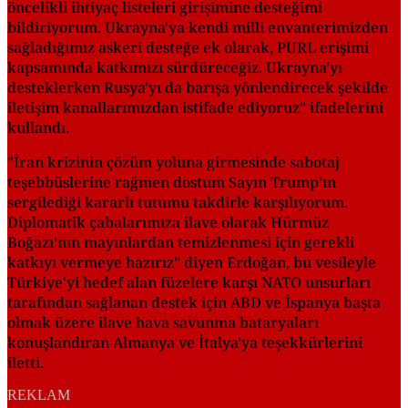
öncelikli ihtiyaç listeleri girişimine desteğimi
bildiriyorum. Ukrayna'ya kendi milli envanterimizden
sağladığımız askeri desteğe ek olarak, PURL erişimi
kapsamında katkımızı sürdüreceğiz. Ukrayna'yı
desteklerken Rusya'yı da barışa yönlendirecek şekilde
iletişim kanallarımızdan istifade ediyoruz" ifadelerini
kullandı.
"İran krizinin çözüm yoluna girmesinde sabotaj
teşebbüslerine rağmen dostum Sayın Trump'ın
sergilediği kararlı tutumu takdirle karşılıyorum.
Diplomatik çabalarımıza ilave olarak Hürmüz
Boğazı'nın mayınlardan temizlenmesi için gerekli
katkıyı vermeye hazırız" diyen Erdoğan, bu vesileyle
Türkiye'yi hedef alan füzelere karşı NATO unsurları
tarafından sağlanan destek için ABD ve İspanya başta
olmak üzere ilave hava savunma bataryaları
konuşlandıran Almanya ve İtalya'ya teşekkürlerini
iletti.
REKLAM