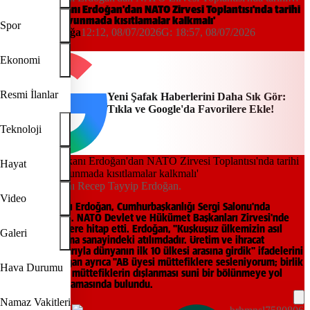
konuşma: 'Savunmada kısıtlamalar kalkmalı'
Cumhurbaşkanı Erdoğan'dan NATO Zirvesi Toplantısı'nda tarihi
konuşma: 'Savunmada kısıtlamalar kalkmalı'
Spor
Zeynep Karçığa
12:12, 08/07/2026
G:
18:57, 08/07/2026
Yeni Şafak
Ekonomi
Resmi İlanlar
Yeni Şafak Haberlerini Daha Sık Gör:
Tıkla ve Google'da Favorilere Ekle!
Teknoloji
Hayat
Cumhurbaşkanı Recep Tayyip Erdoğan.
Video
Cumhurbaşkanı Erdoğan, Cumhurbaşkanlığı Sergi Salonu'nda
düzenlenen 36. NATO Devlet ve Hükümet Başkanları Zirvesi'nde
müttefik liderlere hitap etti. Erdoğan, "Kuşkuşuz ülkemizin asıl
Galeri
başarısı savunma sanayindeki atılımdadır. Üretim ve ihracat
kapasitesi itibarıyla dünyanın ilk 10 ülkesi arasına girdik" ifadelerini
kullandı. Erdoğan ayrıca "AB üyesi müttefiklere sesleniyorum; birlik
Hava Durumu
üyesi olmayan müttefiklerin dışlanması suni bir bölünmeye yol
açacaktır" açıklamasında bulundu.
Namaz Vakitleri