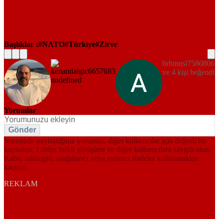
Başlıklar :
NATO
Türkiye
Zirve
brhmnsl7580806
ve 4 kişi beğendi
Yorumlar
Gönder
Sitemizde paylaştığınız yorumlar, diğer kullanıcılar için değerli bir
kaynaktır. Lütfen farklı görüşlere ve diğer kullanıcılara saygılı olun.
Kaba, saldırgan, aşağılayıcı veya ayrımcı ifadeler kullanmaktan
kaçının.
REKLAM