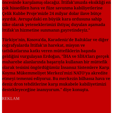
öncesinde karşılamış olacağız. İttifak'ımızda eksikliği en
çok hissedilen hava ve füze savunma kabiliyetlerine
Çelik Kubbe Proje'mizle 24 milyar dolar ilave bütçe
ayırdık. Avrupa'daki en büyük kara ordusuna sahip
ülke olarak yeteneklerimizi ihtiyaç duyulan aşamada
İttifak'ın hizmetine sunmanın gayretindeyiz."
Türkiye'nin, Kosova'da, Karadeniz'de Baltıklar ve diğer
coğrafyalarda İttifak'ın harekat, misyon ve
tatbikatlarına katkı veren müttefiklerin başında
geldiğini vurgulayan Erdoğan, "İHA ve SİHA'ları gerçek
muharebe alanlarında başarıyla kullanan bir müttefik
olarak tesisini öngördüğümüz İnsansız Sistemlere Karşı
Koyma Mükemmeliyet Merkezi'mizi NATO'ya akredite
etmeyi temenni ediyoruz. Bu merkezin bilhassa hava ve
deniz dron tehditlerine karşı mukabele kabiliyetimizi
destekleyeceğine inanıyorum." diye konuştu.
REKLAM