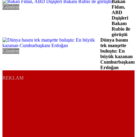
Bakan
Gündem
Fidan,
ABD
Dışişleri
Bakanı
Rubio ile
görüştü
Dünya basını
tek manşette
Gündem
buluştu: En
büyük kazanan
Cumhurbaşkanı
Erdoğan
REKLAM