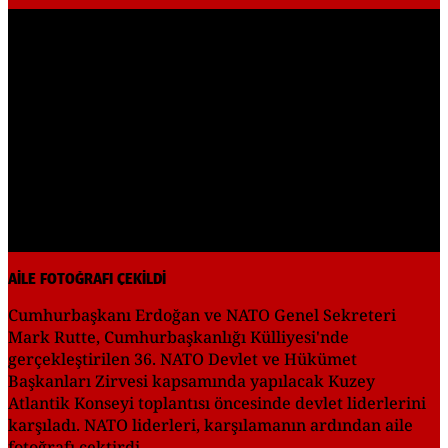
Play
Video
AİLE FOTOĞRAFI ÇEKİLDİ
Cumhurbaşkanı Erdoğan ve NATO Genel Sekreteri
Mark Rutte, Cumhurbaşkanlığı Külliyesi'nde
gerçekleştirilen 36.⁠ ⁠NATO Devlet ve Hükümet
Başkanları Zirvesi kapsamında yapılacak Kuzey
Atlantik Konseyi toplantısı öncesinde devlet liderlerini
karşıladı. NATO liderleri, karşılamanın ardından aile
fotoğrafı çektirdi.