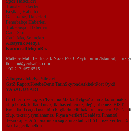
Spor Haberleri
Transfer Haberleri
Beşiktaş Haberleri
Galatasaray Haberleri
Fenerbahçe Haberleri
Trabzonspor Haberleri
Canlı Skor
Canlı Maç Sonuçları
Albayrak Medya
Kurumsal
İletişim
Rss
Maltepe Mah. Fetih Cad. No:6 34010 Zeytinburnu/İstanbul, Türkiy
iletisim@yenisafak.com
+90 212 467 6515
Albayrak Medya Siteleri
Gzt
Z Raporu
Ketebe
Derin Tarih
Skyroad
Arkitekt
Post Öykü
YASAL UYARI
BIST isim ve logosu 'Koruma Marka Belgesi' altında korunmakta
olup izinsiz kullanılamaz, iktibas edilemez, değiştirilemez. BIST
ismi altında açıklanan tüm bilgilerin telif hakları tamamen BIST'e ait
olup, tekrar yayınlanamaz. Piyasa verileri iDealdata Finansal
Teknolojiler A.Ş. tarafından sağlanmaktadır. BİST hisse verileri 15
dakika gecikmelidir.