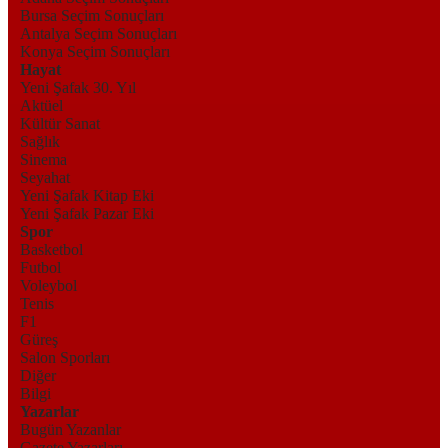
Bursa Seçim Sonuçları
Antalya Seçim Sonuçları
Konya Seçim Sonuçları
Hayat
Yeni Şafak 30. Yıl
Aktüel
Kültür Sanat
Sağlık
Sinema
Seyahat
Yeni Şafak Kitap Eki
Yeni Şafak Pazar Eki
Spor
Basketbol
Futbol
Voleybol
Tenis
F1
Güreş
Salon Sporları
Diğer
Bilgi
Yazarlar
Bugün Yazanlar
Gazete Yazarları