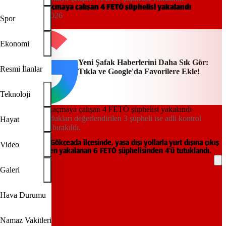
Yurt dışına kaçmaya çalışan 4 FETÖ şüphelisi yakalandı
12:25, 08/07/2026
Spor
AA
Ekonomi
Yeni Şafak Haberlerini Daha Sık Gör:
Resmi İlanlar
Tıkla ve Google'da Favorilere Ekle!
Teknoloji
Organizatör oldukları değerlendirilen 3 şüpheli ise adli kontrol
Hayat
şartıyla serbest bırakıldı.
Çanakkale'nin Gökçeada ilçesinde, yasa dışı yollarla yurt dışına çıkış
Video
hazırlığındayken yakalanan 6 FETÖ şüphelisinden 4'ü tutuklandı.
Galeri
REKLAM
Hava Durumu
Namaz Vakitleri