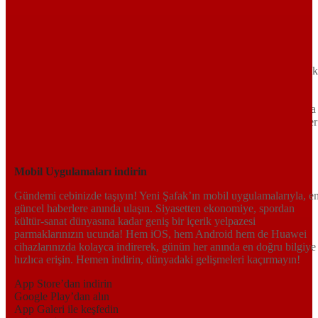
Sayfa Sonu
TR
EN
AR
FR
RU
UR
Türkiye’nin Birikimi. Uluslararası Medya Grubu.
Türkiye’nin gündemini belirleyen haber kaynağına hoş geldiniz!
Tarafsız, dinamik ve derinlemesine habercilik anlayışıyla Yeni Şafak
okuyucularına güncel gelişmelerin ötesinde bir deneyim sunuyor.
Siyaset ve ekonomiden kültür-sanat ve spor dünyasına kadar geniş
bir yelpazede sunduğu haberlerle, hem Türkiye’de hem de dünyada
neler olup bittiğini anında öğrenin. Dijital platformlarıyla her an, her
yerden en doğru bilgiye ulaşın; Yeni Şafak’la gündemi yakalayın!
Sosyal medyada bizi takip edin
Mobil Uygulamaları indirin
Gündemi cebinizde taşıyın! Yeni Şafak’ın mobil uygulamalarıyla, e
güncel haberlere anında ulaşın. Siyasetten ekonomiye, spordan
kültür-sanat dünyasına kadar geniş bir içerik yelpazesi
parmaklarınızın ucunda! Hem iOS, hem Android hem de Huawei
cihazlarınızda kolayca indirerek, günün her anında en doğru bilgiye
hızlıca erişin. Hemen indirin, dünyadaki gelişmeleri kaçırmayın!
App Store’dan indirin
Google Play’dan alın
App Galeri ile keşfedin