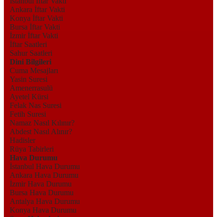
İstanbul İftar Vakti
Ankara İftar Vakti
Konya İftar Vakti
Bursa İftar Vakti
İzmir İftar Vakti
İftar Saatleri
Sahur Saatleri
Dini Bilgileri
Cuma Mesajları
Yasin Suresi
Amenerrasulü
Ayetel Kürsi
Felak Nas Suresi
Fetih Suresi
Namaz Nasıl Kılınır?
Abdest Nasıl Alınır?
Hadisler
Rüya Tabirleri
Hava Durumu
İstanbul Hava Durumu
Ankara Hava Durumu
İzmir Hava Durumu
Bursa Hava Durumu
Antalya Hava Durumu
Konya Hava Durumu