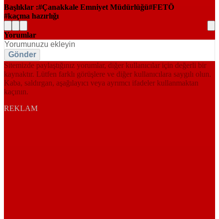
Başlıklar :
Çanakkale Emniyet Müdürlüğü
FETÖ
kaçma hazırlığı
Yorumlar
Gönder
Sitemizde paylaştığınız yorumlar, diğer kullanıcılar için değerli bir
kaynaktır. Lütfen farklı görüşlere ve diğer kullanıcılara saygılı olun.
Kaba, saldırgan, aşağılayıcı veya ayrımcı ifadeler kullanmaktan
kaçının.
REKLAM