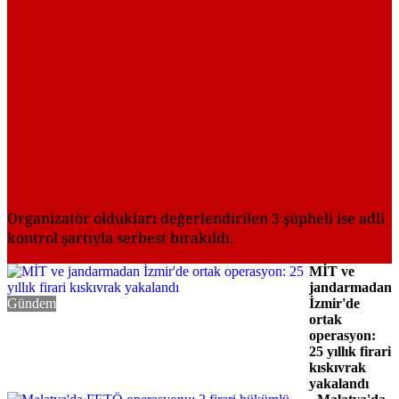
Organizatör oldukları değerlendirilen 3 şüpheli ise adli
kontrol şartıyla serbest bırakıldı.
MİT ve
jandarmadan
Gündem
İzmir'de
ortak
operasyon:
25 yıllık firari
kıskıvrak
yakalandı