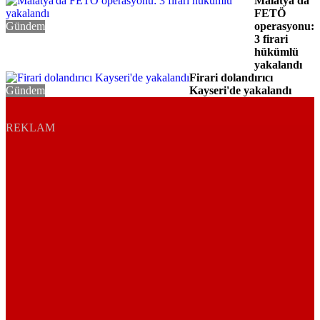
Malatya'da
FETÖ
Gündem
operasyonu:
3 firari
hükümlü
yakalandı
Firari dolandırıcı
Gündem
Kayseri'de yakalandı
REKLAM