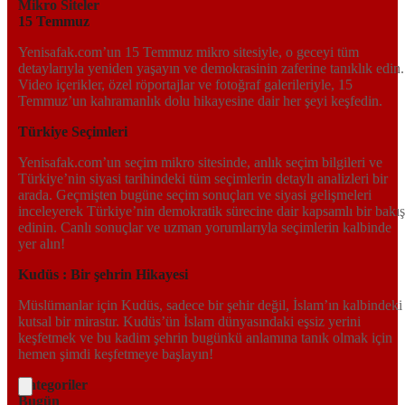
Mikro Siteler
15 Temmuz
Yenisafak.com’un 15 Temmuz mikro sitesiyle, o geceyi tüm
detaylarıyla yeniden yaşayın ve demokrasinin zaferine tanıklık edin.
Video içerikler, özel röportajlar ve fotoğraf galerileriyle, 15
Temmuz’un kahramanlık dolu hikayesine dair her şeyi keşfedin.
Türkiye Seçimleri
Yenisafak.com’un seçim mikro sitesinde, anlık seçim bilgileri ve
Türkiye’nin siyasi tarihindeki tüm seçimlerin detaylı analizleri bir
arada. Geçmişten bugüne seçim sonuçları ve siyasi gelişmeleri
inceleyerek Türkiye’nin demokratik sürecine dair kapsamlı bir bakış
edinin. Canlı sonuçlar ve uzman yorumlarıyla seçimlerin kalbinde
yer alın!
Kudüs : Bir şehrin Hikayesi
Müslümanlar için Kudüs, sadece bir şehir değil, İslam’ın kalbindeki
kutsal bir mirastır. Kudüs’ün İslam dünyasındaki eşsiz yerini
keşfetmek ve bu kadim şehrin bugünkü anlamına tanık olmak için
hemen şimdi keşfetmeye başlayın!
Kategoriler
Bugün