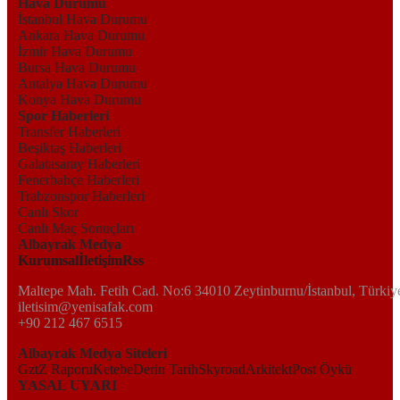
Hava Durumu
İstanbul Hava Durumu
Ankara Hava Durumu
İzmir Hava Durumu
Bursa Hava Durumu
Antalya Hava Durumu
Konya Hava Durumu
Spor Haberleri
Transfer Haberleri
Beşiktaş Haberleri
Galatasaray Haberleri
Fenerbahçe Haberleri
Trabzonspor Haberleri
Canlı Skor
Canlı Maç Sonuçları
Albayrak Medya
Kurumsal
İletişim
Rss
Maltepe Mah. Fetih Cad. No:6 34010 Zeytinburnu/İstanbul, Türkiy
iletisim@yenisafak.com
+90 212 467 6515
Albayrak Medya Siteleri
Gzt
Z Raporu
Ketebe
Derin Tarih
Skyroad
Arkitekt
Post Öykü
YASAL UYARI