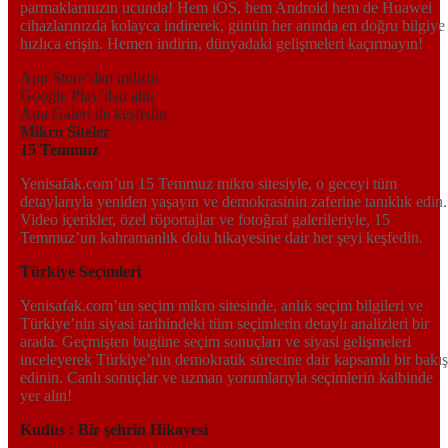
parmaklarınızın ucunda! Hem iOS, hem Android hem de Huawei
cihazlarınızda kolayca indirerek, günün her anında en doğru bilgiye
hızlıca erişin. Hemen indirin, dünyadaki gelişmeleri kaçırmayın!
App Store’dan indirin
Google Play’dan alın
App Galeri ile keşfedin
Mikro Siteler
15 Temmuz
Yenisafak.com’un 15 Temmuz mikro sitesiyle, o geceyi tüm
detaylarıyla yeniden yaşayın ve demokrasinin zaferine tanıklık edin.
Video içerikler, özel röportajlar ve fotoğraf galerileriyle, 15
Temmuz’un kahramanlık dolu hikayesine dair her şeyi keşfedin.
Türkiye Seçimleri
Yenisafak.com’un seçim mikro sitesinde, anlık seçim bilgileri ve
Türkiye’nin siyasi tarihindeki tüm seçimlerin detaylı analizleri bir
arada. Geçmişten bugüne seçim sonuçları ve siyasi gelişmeleri
inceleyerek Türkiye’nin demokratik sürecine dair kapsamlı bir bakış
edinin. Canlı sonuçlar ve uzman yorumlarıyla seçimlerin kalbinde
yer alın!
Kudüs : Bir şehrin Hikayesi