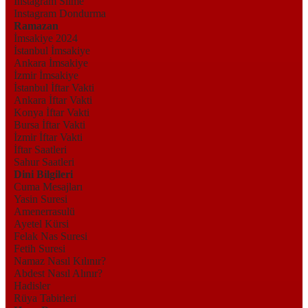
Instagram Silme
Instagram Dondurma
Ramazan
İmsakiye 2024
İstanbul İmsakiye
Ankara İmsakiye
İzmir İmsakiye
İstanbul İftar Vakti
Ankara İftar Vakti
Konya İftar Vakti
Bursa İftar Vakti
İzmir İftar Vakti
İftar Saatleri
Sahur Saatleri
Dini Bilgileri
Cuma Mesajları
Yasin Suresi
Amenerrasulü
Ayetel Kürsi
Felak Nas Suresi
Fetih Suresi
Namaz Nasıl Kılınır?
Abdest Nasıl Alınır?
Hadisler
Rüya Tabirleri