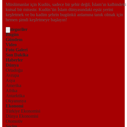
Müslümanlar için Kudüs, sadece bir şehir değil, İslam’ın kalbindeki
kutsal bir mirastır. Kudüs’ün İslam dünyasındaki eşsiz yerini
keşfetmek ve bu kadim şehrin bugünkü anlamına tanık olmak için
hemen şimdi keşfetmeye başlayın!
Kategoriler
Bugün
Gündem
Video
Foto Galeri
Son Dakika
Haberler
Dünya
Ortadoğu
Avrupa
Asya
Amerika
Afrika
Antarktika
Okyanusya
Ekonomi
Türkiye Ekonomisi
Dünya Ekonomisi
Otomotiv
Seçim