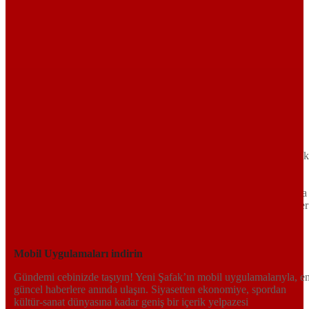
Sayfa Sonu
TR
EN
AR
FR
RU
UR
Türkiye’nin Birikimi. Uluslararası Medya Grubu.
Türkiye’nin gündemini belirleyen haber kaynağına hoş geldiniz!
Tarafsız, dinamik ve derinlemesine habercilik anlayışıyla Yeni Şafak
okuyucularına güncel gelişmelerin ötesinde bir deneyim sunuyor.
Siyaset ve ekonomiden kültür-sanat ve spor dünyasına kadar geniş
bir yelpazede sunduğu haberlerle, hem Türkiye’de hem de dünyada
neler olup bittiğini anında öğrenin. Dijital platformlarıyla her an, her
yerden en doğru bilgiye ulaşın; Yeni Şafak’la gündemi yakalayın!
Sosyal medyada bizi takip edin
Mobil Uygulamaları indirin
Gündemi cebinizde taşıyın! Yeni Şafak’ın mobil uygulamalarıyla, e
güncel haberlere anında ulaşın. Siyasetten ekonomiye, spordan
kültür-sanat dünyasına kadar geniş bir içerik yelpazesi