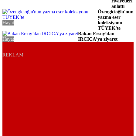
rivayetleri
anlattı
Özengicioğlu'nun
yazma eser
Hayat
koleksiyonu
TÜYEK’te
Bakan Ersoy’dan
Hayat
IRCICA’ya ziyaret
REKLAM