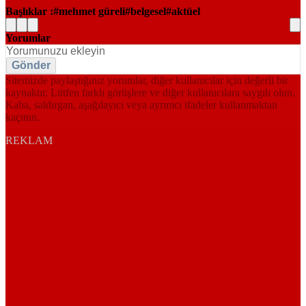
Başlıklar :
mehmet güreli
belgesel
aktüel
Yorumlar
Gönder
Sitemizde paylaştığınız yorumlar, diğer kullanıcılar için değerli bir
kaynaktır. Lütfen farklı görüşlere ve diğer kullanıcılara saygılı olun.
Kaba, saldırgan, aşağılayıcı veya ayrımcı ifadeler kullanmaktan
kaçının.
REKLAM