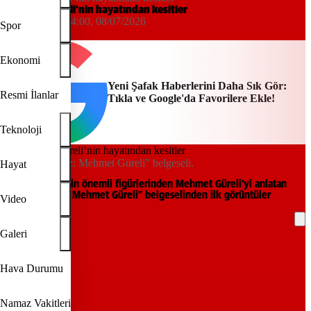
Mehmet Güreli’nin hayatından kesitler
Uğur Duyan
04:00, 08/07/2026
Spor
Yeni Şafak
Ekonomi
Yeni Şafak Haberlerini Daha Sık Gör:
Resmi İlanlar
Tıkla ve Google'da Favorilere Ekle!
Teknoloji
“Sıcak Bir Göz: Mehmet Güreli” belgeseli.
Hayat
Sanat tarihimizin önemli figürlerinden Mehmet Güreli’yi anlatan
“Sıcak Bir Göz: Mehmet Güreli” belgeselinden ilk görüntüler
Video
paylaşıldı.
Galeri
REKLAM
Hava Durumu
Namaz Vakitleri