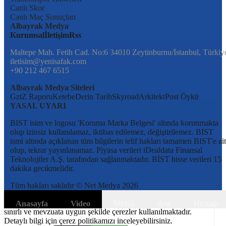
Canlı Skor
Canlı Maç Sonuçları
Albayrak Medya
Kurumsal
İletişim
Rss
Maltepe Mah. Fetih Cad. No:6 34010 Zeytinburnu/İstanbul, Türkiy
iletisim@yenisafak.com
+90 212 467 6515
Albayrak Medya Siteleri
Gzt
Z Raporu
Ketebe
Derin Tarih
Skyroad
Arkitekt
Post Öykü
YASAL UYARI
BIST isim ve logosu 'Koruma Marka Belgesi' altında korunmakta
olup izinsiz kullanılamaz, iktibas edilemez, değiştirilemez. BIST
ismi altında açıklanan tüm bilgilerin telif hakları tamamen BIST'e ait
olup, tekrar yayınlanamaz. Piyasa verileri iDealdata Finansal
Teknolojiler A.Ş. tarafından sağlanmaktadır. BİST hisse verileri 15
dakika gecikmelidir.
Tüm hakları saklıdır © Net Medya
2026
6698 sayılı Kişisel Verilerin Korunması Kanunundaki amaçlar ile
Anasayfa
Video
Menü
Ara
Hesap
sınırlı ve mevzuata uygun şekilde çerezler kullanılmaktadır.
Detaylı bilgi için çerez politikamızı inceleyebilirsiniz.