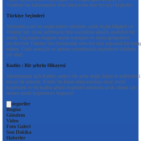
Temmuz’un kahramanlık dolu hikayesine dair her şeyi keşfedin.
Türkiye Seçimleri
Yenisafak.com’un seçim mikro sitesinde, anlık seçim bilgileri ve
Türkiye’nin siyasi tarihindeki tüm seçimlerin detaylı analizleri bir
arada. Geçmişten bugüne seçim sonuçları ve siyasi gelişmeleri
inceleyerek Türkiye’nin demokratik sürecine dair kapsamlı bir bakış
edinin. Canlı sonuçlar ve uzman yorumlarıyla seçimlerin kalbinde
yer alın!
Kudüs : Bir şehrin Hikayesi
Müslümanlar için Kudüs, sadece bir şehir değil, İslam’ın kalbindeki
kutsal bir mirastır. Kudüs’ün İslam dünyasındaki eşsiz yerini
keşfetmek ve bu kadim şehrin bugünkü anlamına tanık olmak için
hemen şimdi keşfetmeye başlayın!
Kategoriler
Bugün
Gündem
Video
Foto Galeri
Son Dakika
Haberler