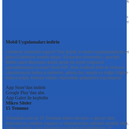
Tarafsız, dinamik ve derinlemesine habercilik anlayışıyla Yeni Şafak
okuyucularına güncel gelişmelerin ötesinde bir deneyim sunuyor.
Siyaset ve ekonomiden kültür-sanat ve spor dünyasına kadar geniş
bir yelpazede sunduğu haberlerle, hem Türkiye’de hem de dünyada
neler olup bittiğini anında öğrenin. Dijital platformlarıyla her an, her
yerden en doğru bilgiye ulaşın; Yeni Şafak’la gündemi yakalayın!
Sosyal medyada bizi takip edin
Mobil Uygulamaları indirin
Gündemi cebinizde taşıyın! Yeni Şafak’ın mobil uygulamalarıyla, e
güncel haberlere anında ulaşın. Siyasetten ekonomiye, spordan
kültür-sanat dünyasına kadar geniş bir içerik yelpazesi
parmaklarınızın ucunda! Hem iOS, hem Android hem de Huawei
cihazlarınızda kolayca indirerek, günün her anında en doğru bilgiye
hızlıca erişin. Hemen indirin, dünyadaki gelişmeleri kaçırmayın!
App Store’dan indirin
Google Play’dan alın
App Galeri ile keşfedin
Mikro Siteler
15 Temmuz
Yenisafak.com’un 15 Temmuz mikro sitesiyle, o geceyi tüm
detaylarıyla yeniden yaşayın ve demokrasinin zaferine tanıklık edin.
Video içerikler, özel röportajlar ve fotoğraf galerileriyle, 15