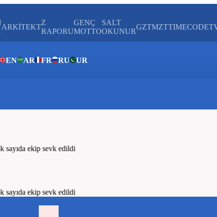
N
Z
GENÇ
SALT
ARKİTEKT
GZTMZT
TIMECODE
T
H
RAPORU
MOTTO
OKUNUR
EN
AR
FR
RU
UR
ar
sayıda ekip sevk edildi
sayıda ekip sevk edildi
isi
Dünya Ekonomisi
Savunma Sanayi
Otomotiv