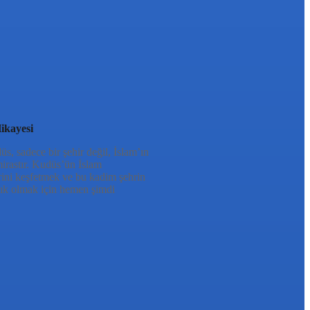
ikayesi
, sadece bir şehir değil, İslam’ın
mirastır. Kudüs’ün İslam
rini keşfetmek ve bu kadim şehrin
ık olmak için hemen şimdi