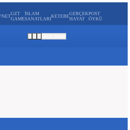
GZT
İSLAM
GERÇEK
POST
VNET
KETEBE
GAME
SANATLARI
HAYAT
ÖYKÜ
Giriş yapın