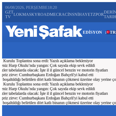
06/08/2026, PERŞEMBE
18:20
GZT
DERİ
LOKMA
SKYROAD
MECRA
CİNS
NİHAYET
ZPOR
TV
TARI
EDİSYON
:
TR
Bugün
Spor
Ekonomi
Gündem
Resmi İlanlar
Galeri
Video
Yazarl
Kurulu Toplantısı sona erdi: Yazılı açıklama bekleniyor
iz Harp Okulu’nda yangın: Çok sayıda ekip sevk edildi
er tabelalarda olacak: İşte il il güncel benzin ve motorin fiyatları
riz zirve: Cumhurbaşkanı Erdoğan Bahçeli'yi kabul etti
şaltıldığı belirtilen dört katlı binanın çökmesi üzerine olay yerine çok 
Kurulu Toplantısı sona erdi: Yazılı açıklama bekleniyor
iz Harp Okulu’nda yangın: Çok sayıda ekip sevk edildi
er tabelalarda olacak: İşte il il güncel benzin ve motorin fiyatları
riz zirve: Cumhurbaşkanı Erdoğan Bahçeli'yi kabul etti
şaltıldığı belirtilen dört katlı binanın çökmesi üzerine olay yerine çok 
Türkiye Ekonom