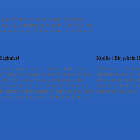
 güncel haberlere anında ulaşın. Siyasetten
yelpazesi parmaklarınızın ucunda! Hem iOS, hem
 anında en doğru bilgiye hızlıca erişin. Hemen
Seçimleri
Kudüs : Bir şehrin H
.com’un seçim mikro sitesinde, anlık seçim
Müslümanlar için Kudüs
 ve Türkiye’nin siyasi tarihindeki tüm seçimlerin
kalbindeki kutsal bir 
nalizleri bir arada. Geçmişten bugüne seçim
dünyasındaki eşsiz ye
 ve siyasi gelişmeleri inceleyerek Türkiye’nin
bugünkü anlamına tan
k sürecine dair kapsamlı bir bakış edinin. Canlı
keşfetmeye başlayın!
ve uzman yorumlarıyla seçimlerin kalbinde yer