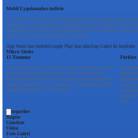
Mobil Uygulamaları indirin
Gündemi cebinizde taşıyın! Yeni Şafak’ın mobil uygulamalarıyla, en
ekonomiye, spordan kültür-sanat dünyasına kadar geniş bir içerik 
Android hem de Huawei cihazlarınızda kolayca indirerek, günün her
indirin, dünyadaki gelişmeleri kaçırmayın!
App Store’dan indirin
Google Play’dan alın
App Galeri ile keşfedin
Mikro Siteler
15 Temmuz
Türkiye 
Yenisafak.com’un 15 Temmuz mikro sitesiyle, o geceyi
Yenisafak
tüm detaylarıyla yeniden yaşayın ve demokrasinin
bilgileri
zaferine tanıklık edin. Video içerikler, özel röportajlar ve
detaylı a
fotoğraf galerileriyle, 15 Temmuz’un kahramanlık dolu
sonuçları
hikayesine dair her şeyi keşfedin.
demokrati
sonuçlar 
alın!
Kategoriler
Bugün
Gündem
Video
Foto Galeri