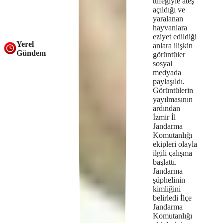
tüfeğiyle ateş
açıldığı ve
yaralanan
hayvanlara
eziyet edildiği
Yerel
anlara ilişkin
Gündem
görüntüler
sosyal
medyada
paylaşıldı.
Görüntülerin
yayılmasının
ardından
İzmir İl
Jandarma
Komutanlığı
ekipleri olayla
ilgili çalışma
başlattı.
Jandarma
şüphelinin
kimliğini
belirledi İlçe
Jandarma
Komutanlığı