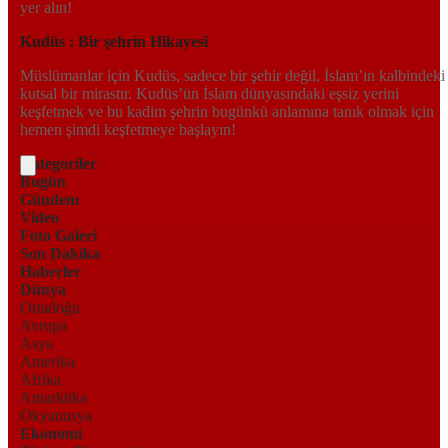
yer alın!
Kudüs : Bir şehrin Hikayesi
Müslümanlar için Kudüs, sadece bir şehir değil, İslam’ın kalbindeki
kutsal bir mirastır. Kudüs’ün İslam dünyasındaki eşsiz yerini
keşfetmek ve bu kadim şehrin bugünkü anlamına tanık olmak için
hemen şimdi keşfetmeye başlayın!
Kategoriler
Bugün
Gündem
Video
Foto Galeri
Son Dakika
Haberler
Dünya
Ortadoğu
Avrupa
Asya
Amerika
Afrika
Antarktika
Okyanusya
Ekonomi