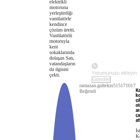
elektrikli
server
motoruna
yerleştirdiği
or
vantilatörle
kendince
network
çözüm üretti.
Vantilatörlü
failed
motoruyla
kent
or
sokaklarında
because
dolaşan Satı,
vatandaşların
the
da ilgisini
Play
çekti.
format
Gönder
ramazan.gultekin515171017
The
is
This is
Ka
Beğendi
Video
a modal
ko
media
not
window.
çı
ot
could
supported.
ar
ça
not
at
be
İs
Ka
loaded,