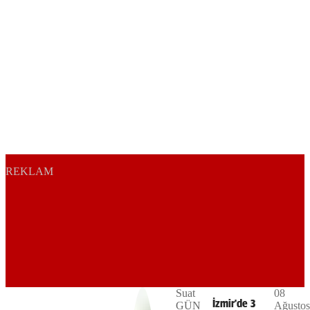
REKLAM
Play
Suat
08
The
This is
İzmir'de 3
GÜN
Ağustos