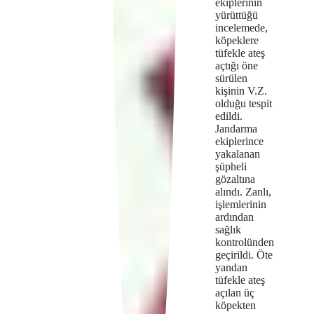
ekiplerinin
yürüttüğü
incelemede,
köpeklere
tüfekle ateş
açtığı öne
sürülen
kişinin V.Z.
olduğu tespit
edildi.
Jandarma
ekiplerince
yakalanan
şüpheli
gözaltına
alındı. Zanlı,
işlemlerinin
ardından
sağlık
kontrolünden
geçirildi. Öte
yandan
tüfekle ateş
açılan üç
köpekten