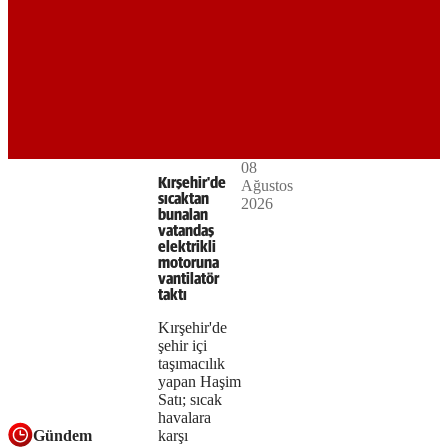
Play
08
The
This is
Kırşehir'de
Ağustos
Video
a modal
sıcaktan
2026
media
window.
bunalan
vatandaş
could
elektrikli
motoruna
not
vantilatör
taktı
be
Kırşehir'de
loaded,
şehir içi
taşımacılık
either
yapan Haşim
Satı; sıcak
because
havalara
Gündem
the
karşı