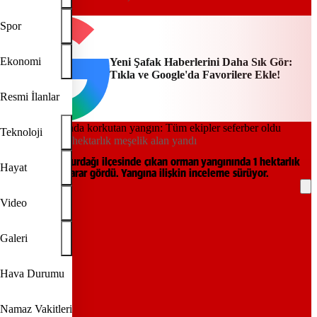
DHA
Spor
Ekonomi
Yeni Şafak Haberlerini Daha Sık Gör:
Tıkla ve Google'da Favorilere Ekle!
Resmi İlanlar
Teknoloji
Gaziantep'te 1 hektarlık meşelik alan yandı
Gaziantep'in Nurdağı ilçesinde çıkan orman yangınında 1 hektarlık
Hayat
meşelik alan zarar gördü. Yangına ilişkin inceleme sürüyor.
Video
REKLAM
Galeri
Hava Durumu
Namaz Vakitleri