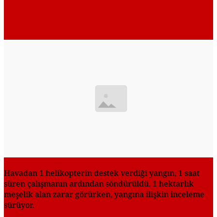
Havadan 1 helikopterin destek verdiği yangın, 1 saat
süren çalışmanın ardından söndürüldü. 1 hektarlık
meşelik alan zarar görürken, yangına ilişkin inceleme
sürüyor.