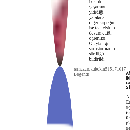
ikisinin
yaşamını
yitirdiği,
yaralanan
diğer köpeğin
ise tedavisinin
devam ettiği
öğrenildi.
Olayla ilgili
soruşturmanın
sürdüğü
Play
bildirildi.
ramazan.gultekin515171017
The
This is
Af
Beğendi
Video
a modal
ik
media
window.
ça
5 
could
Af
not
E
il
be
(6
0
loaded,
pl
either
il