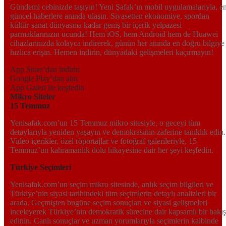
Gündemi cebinizde taşıyın! Yeni Şafak’ın mobil uygulamalarıyla, e
güncel haberlere anında ulaşın. Siyasetten ekonomiye, spordan
kültür-sanat dünyasına kadar geniş bir içerik yelpazesi
parmaklarınızın ucunda! Hem iOS, hem Android hem de Huawei
cihazlarınızda kolayca indirerek, günün her anında en doğru bilgiye
hızlıca erişin. Hemen indirin, dünyadaki gelişmeleri kaçırmayın!
App Store’dan indirin
Google Play’dan alın
App Galeri ile keşfedin
Mikro Siteler
15 Temmuz
Yenisafak.com’un 15 Temmuz mikro sitesiyle, o geceyi tüm
detaylarıyla yeniden yaşayın ve demokrasinin zaferine tanıklık edin.
Video içerikler, özel röportajlar ve fotoğraf galerileriyle, 15
Temmuz’un kahramanlık dolu hikayesine dair her şeyi keşfedin.
Türkiye Seçimleri
Yenisafak.com’un seçim mikro sitesinde, anlık seçim bilgileri ve
Türkiye’nin siyasi tarihindeki tüm seçimlerin detaylı analizleri bir
arada. Geçmişten bugüne seçim sonuçları ve siyasi gelişmeleri
inceleyerek Türkiye’nin demokratik sürecine dair kapsamlı bir bakış
edinin. Canlı sonuçlar ve uzman yorumlarıyla seçimlerin kalbinde