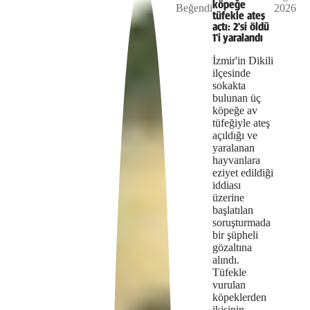
Video
a modal
köpeğe
Beğendi
2026
media
window.
tüfekle ateş
açtı: 2'si öldü
could
1'i yaralandı
not
İzmir'in Dikili
ilçesinde
be
sokakta
bulunan üç
loaded,
köpeğe av
either
tüfeğiyle ateş
açıldığı ve
because
yaralanan
hayvanlara
the
eziyet edildiği
iddiası
server
üzerine
başlatılan
or
soruşturmada
bir şüpheli
network
gözaltına
failed
alındı.
Tüfekle
or
vurulan
köpeklerden
because
ikisinin