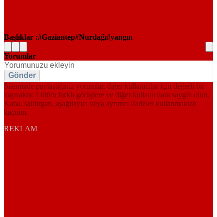
Başlıklar :
Gaziantep
Nurdağı
yangın
Yorumlar
Gönder
Sitemizde paylaştığınız yorumlar, diğer kullanıcılar için değerli bir
kaynaktır. Lütfen farklı görüşlere ve diğer kullanıcılara saygılı olun.
Kaba, saldırgan, aşağılayıcı veya ayrımcı ifadeler kullanmaktan
kaçının.
REKLAM