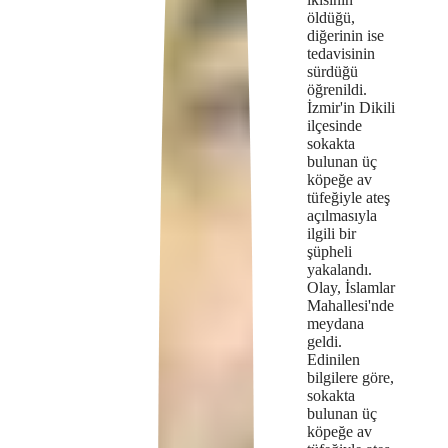
öldüğü,
the
diğerinin ise
tedavisinin
format
sürdüğü
öğrenildi.
is
İzmir'in Dikili
not
ilçesinde
sokakta
supported.
bulunan üç
köpeğe av
tüfeğiyle ateş
açılmasıyla
ilgili bir
şüpheli
yakalandı.
Olay, İslamlar
Mahallesi'nde
meydana
geldi.
Edinilen
bilgilere göre,
sokakta
bulunan üç
köpeğe av