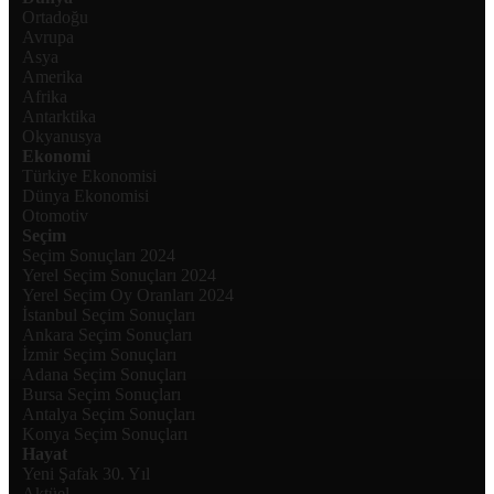
Ortadoğu
Avrupa
Asya
Amerika
Afrika
Antarktika
Okyanusya
Ekonomi
Türkiye Ekonomisi
Dünya Ekonomisi
Otomotiv
Seçim
Seçim Sonuçları 2024
Yerel Seçim Sonuçları 2024
Yerel Seçim Oy Oranları 2024
İstanbul Seçim Sonuçları
Ankara Seçim Sonuçları
İzmir Seçim Sonuçları
Adana Seçim Sonuçları
Bursa Seçim Sonuçları
Antalya Seçim Sonuçları
Konya Seçim Sonuçları
Hayat
Yeni Şafak 30. Yıl
Aktüel