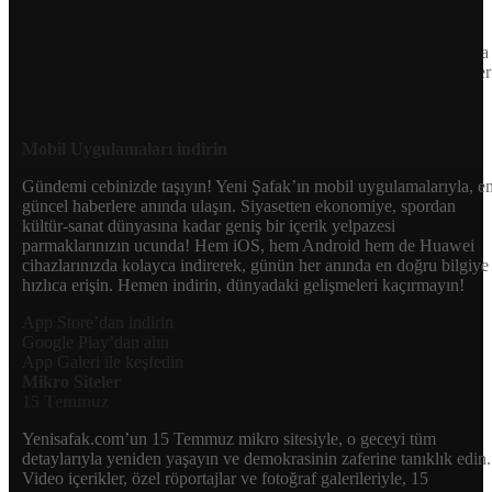
okuyucularına güncel gelişmelerin ötesinde bir deneyim sunuyor.
Siyaset ve ekonomiden kültür-sanat ve spor dünyasına kadar geniş
bir yelpazede sunduğu haberlerle, hem Türkiye’de hem de dünyada
neler olup bittiğini anında öğrenin. Dijital platformlarıyla her an, her
yerden en doğru bilgiye ulaşın; Yeni Şafak’la gündemi yakalayın!
Sosyal medyada bizi takip edin
Mobil Uygulamaları indirin
Gündemi cebinizde taşıyın! Yeni Şafak’ın mobil uygulamalarıyla, e
güncel haberlere anında ulaşın. Siyasetten ekonomiye, spordan
kültür-sanat dünyasına kadar geniş bir içerik yelpazesi
parmaklarınızın ucunda! Hem iOS, hem Android hem de Huawei
cihazlarınızda kolayca indirerek, günün her anında en doğru bilgiye
hızlıca erişin. Hemen indirin, dünyadaki gelişmeleri kaçırmayın!
App Store’dan indirin
Google Play’dan alın
App Galeri ile keşfedin
Mikro Siteler
15 Temmuz
Yenisafak.com’un 15 Temmuz mikro sitesiyle, o geceyi tüm
detaylarıyla yeniden yaşayın ve demokrasinin zaferine tanıklık edin.
Video içerikler, özel röportajlar ve fotoğraf galerileriyle, 15