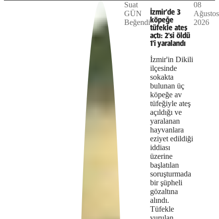
Suat
08
The
This is
İzmir'de 3
GÜN
Ağustos
Video
a modal
köpeğe
Beğendi
2026
media
window.
tüfekle ateş
açtı: 2'si öldü
could
1'i yaralandı
not
İzmir'in Dikili
ilçesinde
be
sokakta
bulunan üç
loaded,
köpeğe av
either
tüfeğiyle ateş
açıldığı ve
because
yaralanan
hayvanlara
the
eziyet edildiği
iddiası
server
üzerine
başlatılan
or
soruşturmada
bir şüpheli
network
gözaltına
failed
alındı.
Tüfekle
or
vurulan