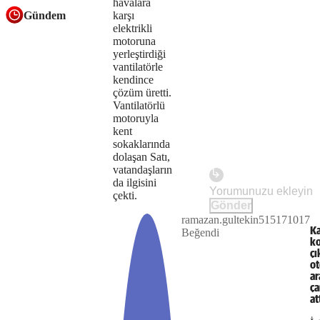
havalara
Gündem
the
karşı
elektrikli
server
motoruna
yerleştirdiği
or
vantilatörle
kendince
network
çözüm üretti.
Vantilatörlü
failed
motoruyla
kent
or
sokaklarında
because
dolaşan Satı,
vatandaşların
the
da ilgisini
Play
çekti.
format
Gönder
ramazan.gultekin515171017
The
is
This is
Ka
Beğendi
Video
a modal
ko
media
not
window.
çı
ot
could
supported.
ar
ça
not
at
be