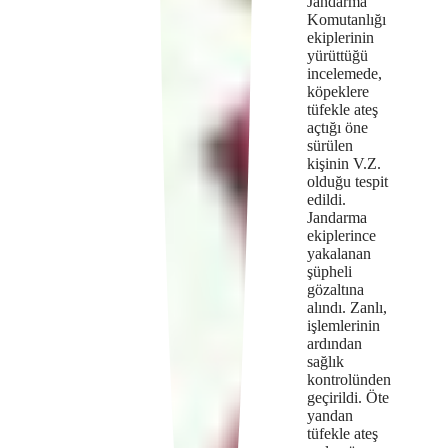
Jandarma
Komutanlığı
ekiplerinin
yürüttüğü
incelemede,
köpeklere
tüfekle ateş
açtığı öne
sürülen
kişinin V.Z.
olduğu tespit
edildi.
Jandarma
ekiplerince
yakalanan
şüpheli
gözaltına
alındı. Zanlı,
işlemlerinin
ardından
sağlık
kontrolünden
geçirildi. Öte
yandan
tüfekle ateş