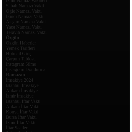
İzmir Namaz Vakitleri
Sabah Namazı Vakti
Öğle Namazı Vakti
İkindi Namazı Vakti
Akşam Namazı Vakti
Yatsı Namazı Vakti
Teravih Namazı Vakti
Özgün
Özgün Haberler
Yemek Tarifleri
Hotmail Giriş
Çarpım Tablosu
Instagram Silme
Instagram Dondurma
Ramazan
İmsakiye 2024
İstanbul İmsakiye
Ankara İmsakiye
İzmir İmsakiye
İstanbul İftar Vakti
Ankara İftar Vakti
Konya İftar Vakti
Bursa İftar Vakti
İzmir İftar Vakti
İftar Saatleri