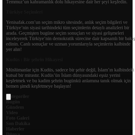
Temmuz’un kahramanlık dolu hikayesine dair her şeyi keşfedin.
Türkiye Seçimleri
Yenisafak.com’un seçim mikro sitesinde, anlık seçim bilgileri ve
Türkiye’nin siyasi tarihindeki tüm seçimlerin detaylı analizleri bir
arada. Geçmişten bugüne seçim sonuçları ve siyasi gelişmeleri
inceleyerek Türkiye’nin demokratik sürecine dair kapsamlı bir bakış
edinin. Canlı sonuçlar ve uzman yorumlarıyla seçimlerin kalbinde
yer alın!
Kudüs : Bir şehrin Hikayesi
Müslümanlar için Kudüs, sadece bir şehir değil, İslam’ın kalbindeki
kutsal bir mirastır. Kudüs’ün İslam dünyasındaki eşsiz yerini
keşfetmek ve bu kadim şehrin bugünkü anlamına tanık olmak için
hemen şimdi keşfetmeye başlayın!
Kategoriler
Bugün
Gündem
Video
Foto Galeri
Son Dakika
Haberler
Dünya