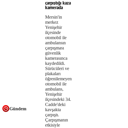
çarpıştığı kaza
could
kamerada
not
Mersin'in
merkez
be
Yenişehir
ilçesinde
loaded,
otomobil ile
either
ambulansın
çarpışması
because
güvenlik
kamerasınca
the
kaydedildi.
Sürücüleri ve
server
plakaları
öğrenilemeyen
or
otomobil ile
ambulans,
network
Yenişehir
failed
ilçesindeki 34.
Cadde'deki
Gündem
or
kavşakta
çarpıştı.
because
Çarpışmanın
etkisiyle