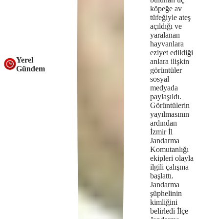
köpeğe av
tüfeğiyle ateş
açıldığı ve
yaralanan
hayvanlara
eziyet edildiği
Yerel
anlara ilişkin
Gündem
görüntüler
sosyal
medyada
paylaşıldı.
Görüntülerin
yayılmasının
ardından
İzmir İl
Jandarma
Komutanlığı
ekipleri olayla
ilgili çalışma
başlattı.
Jandarma
şüphelinin
kimliğini
belirledi İlçe