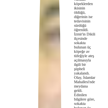
köpeklerden
because
ikisinin
öldüğü,
the
diğerinin ise
tedavisinin
format
sürdüğü
öğrenildi.
is
İzmir'in Dikili
not
ilçesinde
sokakta
supported.
bulunan üç
köpeğe av
tüfeğiyle ateş
açılmasıyla
ilgili bir
şüpheli
yakalandı.
Olay, İslamlar
Mahallesi'nde
meydana
geldi.
Edinilen
bilgilere göre,
sokakta
bulunan üç