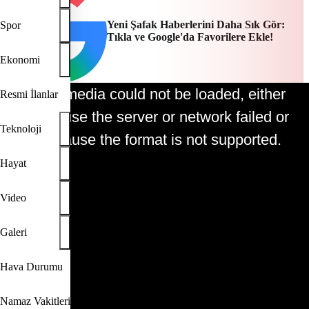
Yeni Şafak Haberlerini Daha Sık Gör:
Spor
Tıkla ve Google'da Favorilere Ekle!
Ekonomi
The media could not be loaded, either
Resmi İlanlar
This is a modal window.
because the server or network failed or
Teknoloji
because the format is not supported.
Hayat
Video
Play
Galeri
Video
Hava Durumu
Namaz Vakitleri