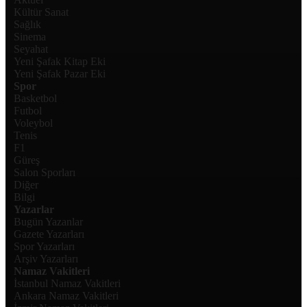
Kültür Sanat
Sağlık
Sinema
Seyahat
Yeni Şafak Kitap Eki
Yeni Şafak Pazar Eki
Spor
Basketbol
Futbol
Voleybol
Tenis
F1
Güreş
Salon Sporları
Diğer
Bilgi
Yazarlar
Bugün Yazanlar
Gazete Yazarları
Spor Yazarları
Arşiv Yazarları
Namaz Vakitleri
İstanbul Namaz Vakitleri
Ankara Namaz Vakitleri