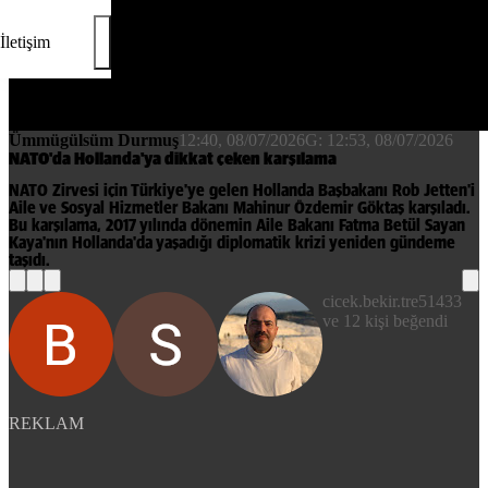
İletişim
Ümmügülsüm Durmuş
12:40, 08/07/2026
G:
12:53, 08/07/2026
NATO'da Hollanda'ya dikkat çeken karşılama
NATO Zirvesi için Türkiye'ye gelen Hollanda Başbakanı Rob Jetten'i
Aile ve Sosyal Hizmetler Bakanı Mahinur Özdemir Göktaş karşıladı.
Bu karşılama, 2017 yılında dönemin Aile Bakanı Fatma Betül Sayan
Kaya'nın Hollanda'da yaşadığı diplomatik krizi yeniden gündeme
taşıdı.
cicek.bekir.tre51433
ve 12 kişi beğendi
REKLAM