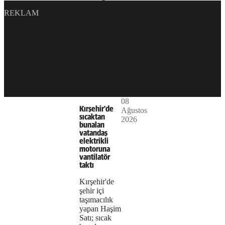
supported.
REKLAM
Play
08
The
This is
Kırşehir'de
Ağustos
Video
a modal
sıcaktan
2026
media
window.
bunalan
vatandaş
could
elektrikli
motoruna
not
vantilatör
taktı
be
Kırşehir'de
loaded,
şehir içi
taşımacılık
either
yapan Haşim
Satı; sıcak
because