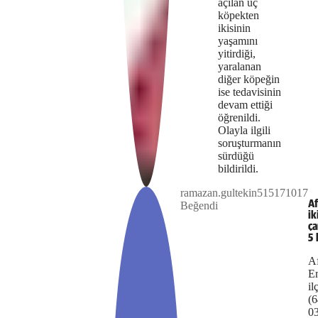
açılan üç
köpekten
ikisinin
yaşamını
yitirdiği,
yaralanan
diğer köpeğin
ise tedavisinin
devam ettiği
öğrenildi.
Olayla ilgili
soruşturmanın
sürdüğü
Play
bildirildi.
ramazan.gultekin515171017
The
This is
Af
Beğendi
Video
a modal
ik
media
window.
ça
5 
could
Af
not
E
il
be
(6
0
loaded,