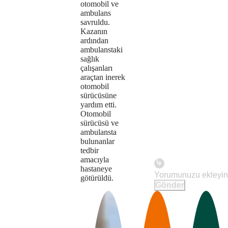
the
otomobil ve
ambulans
format
savruldu.
Kazanın
is
ardından
not
ambulanstaki
sağlık
supported.
çalışanları
araçtan inerek
otomobil
sürücüsüne
yardım etti.
Otomobil
sürücüsü ve
ambulansta
bulunanlar
tedbir
amacıyla
hastaneye
Play
götürüldü.
Gönder
The
This is
Video
a modal
media
window.