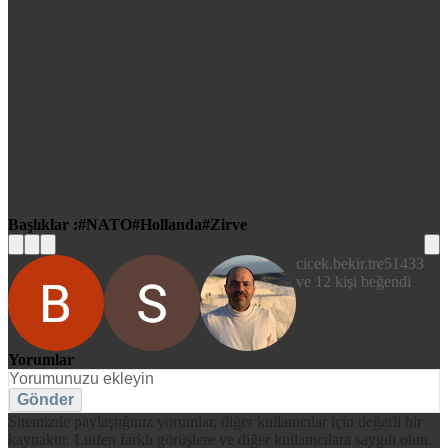
Başlıklar :
NATO
Hollanda
Zirve
cicek.bekir.tre51433
ve 12 kişi beğendi
Yorumlar
Gönder
Sitemizde paylaştığınız yorumlar, diğer kullanıcılar için değerli bir
kaynaktır. Lütfen farklı görüşlere ve diğer kullanıcılara saygılı olun.