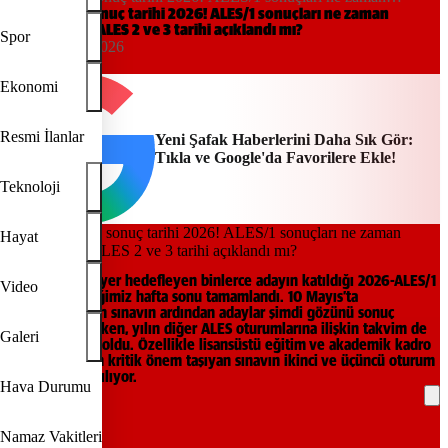
açıklanacak, ALES 2 ve 3 tarihi açıklandı mı?
ALES sınav sonuç tarihi 2026! ALES/1 sonuçları ne zaman
açıklanacak, ALES 2 ve 3 tarihi açıklandı mı?
Spor
17:16, 16/05/2026
Yeni Şafak
Ekonomi
Resmi İlanlar
Yeni Şafak Haberlerini Daha Sık Gör:
Tıkla ve Google'da Favorilere Ekle!
Teknoloji
Hayat
Akademik kariyer hedefleyen binlerce adayın katıldığı 2026-ALES/1
Video
oturumu geçtiğimiz hafta sonu tamamlandı. 10 Mayıs’ta
gerçekleştirilen sınavın ardından adaylar şimdi gözünü sonuç
tarihine çevirirken, yılın diğer ALES oturumlarına ilişkin takvim de
Galeri
merak konusu oldu. Özellikle lisansüstü eğitim ve akademik kadro
başvuruları için kritik önem taşıyan sınavın ikinci ve üçüncü oturum
tarihleri araştırılıyor.
Hava Durumu
REKLAM
Namaz Vakitleri