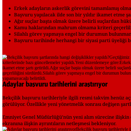
Erkek adayların askerlik görevini tamamlamış olmas
Başvuru yapılacak ilde son bir yıldır ikamet etme şart
Ağır suçlar başta olmak üzere belirli suçlardan h
Kamu haklarından mahrum olmama kriteri geçerlili
Silahlı görev yapmaya engel bir durumun bulunmama
Başvuru tarihinde herhangi bir siyasi parti üyeliği
Adaylar başvuru tarihlerini araştırıyor
Bekçilik başvuru tarihleriyle ilgili resmi takvim henüz a
görülüyor. Özellikle yeni yönetmelik sonrası değişen şartla
Emniyet Genel Müdürlüğü’nün yeni alım sürecine ilişkin 
ekranına ilişkin ayrıntıların netleşmesi bekleniyor.