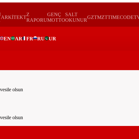
N
Z
GENÇ
SALT
ARKİTEKT
GZTMZT
TIMECODE
T
H
RAPORU
MOTTO
OKUNUR
EN
AR
FR
RU
UR
ar
sile olsun
sile olsun