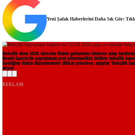
Yeni Şafak Haberlerini Daha Sık Gör: Tıkl
Bekçilik alımı 2026 sürecine ilişkin gelişmeler binlerce aday taraf
Resmi Gazete’de yayımlanan yeni yönetmelikle birlikte bekçilik başvuru 
üyeliğine ilişkin düzenlemeler dikkat çekerken, adaylar “Bekçilik başv
arıyor.
REKLAM