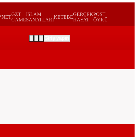
GZT
İSLAM
GERÇEK
POST
VNET
KETEBE
GAME
SANATLARI
HAYAT
ÖYKÜ
Giriş yapın