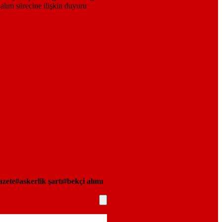
azete
askerlik şartı
bekçi alımı