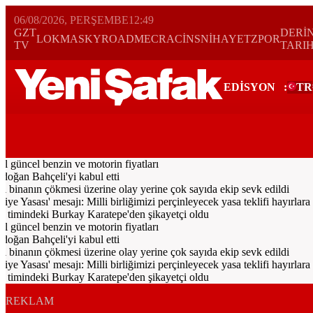
06/08/2026, PERŞEMBE
12:49
GZT
DERİ
LOKMA
SKYROAD
MECRA
CİNS
NİHAYET
ZPOR
TV
TARI
EDİSYON
:
TR
Bugün
Spor
Ekonomi
Gündem
Resmi İlanlar
Galeri
Video
Yazarl
l güncel benzin ve motorin fiyatları
ğan Bahçeli'yi kabul etti
ı binanın çökmesi üzerine olay yerine çok sayıda ekip sevk edildi
asası' mesajı: Milli birliğimizi perçinleyecek yasa teklifi hayırlara ve
imindeki Burkay Karatepe'den şikayetçi oldu
l güncel benzin ve motorin fiyatları
ğan Bahçeli'yi kabul etti
ı binanın çökmesi üzerine olay yerine çok sayıda ekip sevk edildi
asası' mesajı: Milli birliğimizi perçinleyecek yasa teklifi hayırlara ve
imindeki Burkay Karatepe'den şikayetçi oldu
REKLAM