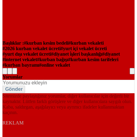
Başlıklar :
kurban kesim bedeli
kurban vekaleti
2026 kurban vekalet ücreti
yurt içi vekalet ücreti
yurt dışı vekalet ücreti
diyanet i̇şleri başkanlığı
diyanet
internet vekalet
kurban bağışı
kurban kesim tarifeleri
kurban bayramı
online vekalet
Yorumlar
Gönder
Sitemizde paylaştığınız yorumlar, diğer kullanıcılar için değerli bir
kaynaktır. Lütfen farklı görüşlere ve diğer kullanıcılara saygılı olun.
Kaba, saldırgan, aşağılayıcı veya ayrımcı ifadeler kullanmaktan
kaçının.
REKLAM