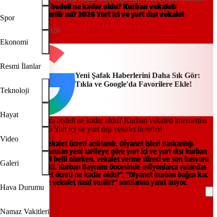
verilir mi? 2026 Yurt içi ve yurt dışı vekalet ücretleri
Kurban kesim bedeli ne kadar oldu? Kurban vekaleti
internetten verilir mi? 2026 Yurt içi ve yurt dışı vekalet
Spor
ücretleri
21:48, 15/05/2026
Yeni Şafak
Ekonomi
Resmi İlanlar
Yeni Şafak Haberlerini Daha Sık Gör:
Tıkla ve Google'da Favorilere Ekle!
Teknoloji
Hayat
Video
2026 kurban vekalet ücreti açıklandı. Diyanet İşleri Başkanlığı
tarafından duyurulan yeni tarifeye göre yurt içi ve yurt dışı kurban
kesim bedelleri belli olurken, vekalet verme süreci ve son başvuru
Galeri
tarihi de netleşti. Kurban Bayramı öncesinde milyonlarca vatandaş
“Kurban vekalet ücreti ne kadar oldu?”, “Diyanet kurban bağışı kaç
TL?” ve “Online vekalet nasıl verilir?” sorularına yanıt arıyor.
Hava Durumu
REKLAM
Namaz Vakitleri