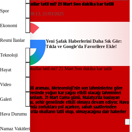
Malatya'da okullar tatil mi? 21 Mart Son dakika kar tatili
açıklaması
Spor
Tuğba Güner
08:13, 21/03/2025
Yeni Şafak
Ekonomi
Resmi İlanlar
Yeni Şafak Haberlerini Daha Sık Gör:
Tıkla ve Google'da Favorilere Ekle!
Teknoloji
Hayat
Malatya
Video
Malatya kar tatili araması, Meteoroloji'nin son tahminlerine göre
Malatya ve çevresinde yoğun kar yağışı etkili olacağı tahminleri
sonrasında yoğunlaştı. 21 Mart Cuma günü, Malatya’da başlayan
Galeri
yoğun kar yağışı, şehir genelinde etkili olmaya devam ediyor. Hava
koşulları, ulaşımda zorluklara yol açarken, sabah saatlerinden
itibaren Malatya’da okulların tatil olup, olmayacağına dair haberler
Hava Durumu
araştırılıyor.
Namaz Vakitleri