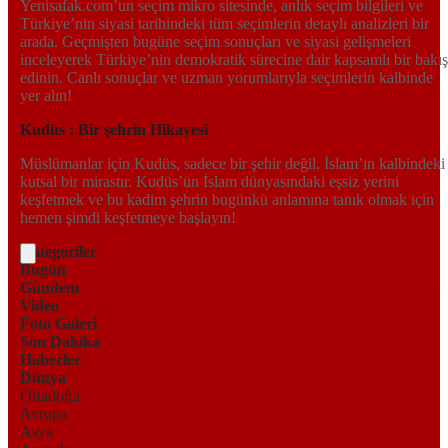
Yenisafak.com’un seçim mikro sitesinde, anlık seçim bilgileri ve
Türkiye’nin siyasi tarihindeki tüm seçimlerin detaylı analizleri bir
arada. Geçmişten bugüne seçim sonuçları ve siyasi gelişmeleri
inceleyerek Türkiye’nin demokratik sürecine dair kapsamlı bir bakış
edinin. Canlı sonuçlar ve uzman yorumlarıyla seçimlerin kalbinde
yer alın!
Kudüs : Bir şehrin Hikayesi
Müslümanlar için Kudüs, sadece bir şehir değil, İslam’ın kalbindeki
kutsal bir mirastır. Kudüs’ün İslam dünyasındaki eşsiz yerini
keşfetmek ve bu kadim şehrin bugünkü anlamına tanık olmak için
hemen şimdi keşfetmeye başlayın!
Kategoriler
Bugün
Gündem
Video
Foto Galeri
Son Dakika
Haberler
Dünya
Ortadoğu
Avrupa
Asya