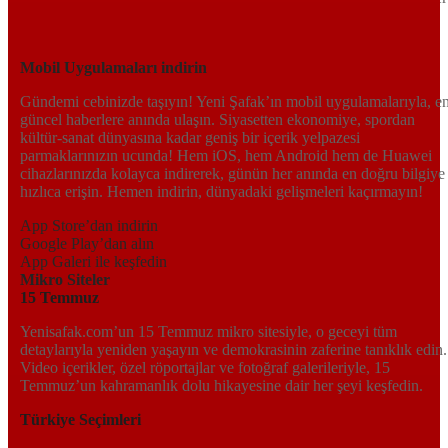
yerden en doğru bilgiye ulaşın; Yeni Şafak’la gündemi yakalayın!
Sosyal medyada bizi takip edin
Mobil Uygulamaları indirin
Gündemi cebinizde taşıyın! Yeni Şafak’ın mobil uygulamalarıyla, e
güncel haberlere anında ulaşın. Siyasetten ekonomiye, spordan
kültür-sanat dünyasına kadar geniş bir içerik yelpazesi
parmaklarınızın ucunda! Hem iOS, hem Android hem de Huawei
cihazlarınızda kolayca indirerek, günün her anında en doğru bilgiye
hızlıca erişin. Hemen indirin, dünyadaki gelişmeleri kaçırmayın!
App Store’dan indirin
Google Play’dan alın
App Galeri ile keşfedin
Mikro Siteler
15 Temmuz
Yenisafak.com’un 15 Temmuz mikro sitesiyle, o geceyi tüm
detaylarıyla yeniden yaşayın ve demokrasinin zaferine tanıklık edin.
Video içerikler, özel röportajlar ve fotoğraf galerileriyle, 15
Temmuz’un kahramanlık dolu hikayesine dair her şeyi keşfedin.
Türkiye Seçimleri