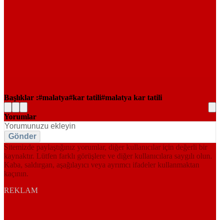
Başlıklar :
malatya
kar tatili
malatya kar tatili
Yorumlar
Gönder
Sitemizde paylaştığınız yorumlar, diğer kullanıcılar için değerli bir
kaynaktır. Lütfen farklı görüşlere ve diğer kullanıcılara saygılı olun.
Kaba, saldırgan, aşağılayıcı veya ayrımcı ifadeler kullanmaktan
kaçının.
REKLAM