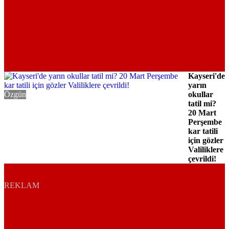
Kayseri'de
yarın
Özgün
okullar
tatil mi?
20 Mart
Perşembe
kar tatili
için gözler
Valiliklere
çevrildi!
REKLAM