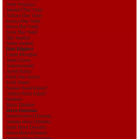
İzmir İmsakiye
İstanbul İftar Vakti
Ankara İftar Vakti
Konya İftar Vakti
Bursa İftar Vakti
İzmir İftar Vakti
İftar Saatleri
Sahur Saatleri
Dini Bilgileri
Cuma Mesajları
Yasin Suresi
Amenerrasulü
Ayetel Kürsi
Felak Nas Suresi
Fetih Suresi
Namaz Nasıl Kılınır?
Abdest Nasıl Alınır?
Hadisler
Rüya Tabirleri
Hava Durumu
İstanbul Hava Durumu
Ankara Hava Durumu
İzmir Hava Durumu
Bursa Hava Durumu
Antalya Hava Durumu