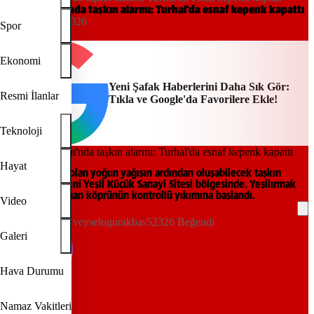
Almus Barajı'nda taşkın alarmı: Turhal'da esnaf kepenk kapattı
14:21, 20/05/2026
Spor
DHA
Ekonomi
Yeni Şafak Haberlerini Daha Sık Gör:
Resmi İlanlar
Tıkla ve Google'da Favorilere Ekle!
Teknoloji
Hayat
Tokat'ta etkili olan yoğun yağışın ardından oluşabilecek taşkın
riskine karşı Yeni Yeşil Küçük Sanayi Sitesi bölgesinde, Yeşilırmak
üzerinde bulunan köprünün kontrollü yıkımına başlandı.
Video
veyselugurakbas52326 Beğendi
Galeri
Hava Durumu
REKLAM
Namaz Vakitleri