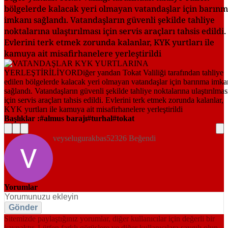
bölgelerde kalacak yeri olmayan vatandaşlar için barın
imkanı sağlandı. Vatandaşların güvenli şekilde tahliye
noktalarına ulaştırılması için servis araçları tahsis edildi.
Evlerini terk etmek zorunda kalanlar, KYK yurtları ile
kamuya ait misafirhanelere yerleştirildi
Başlıklar :
almus barajı
turhal
tokat
veyselugurakbas52326 Beğendi
Yorumlar
Gönder
Sitemizde paylaştığınız yorumlar, diğer kullanıcılar için değerli bir
kaynaktır. Lütfen farklı görüşlere ve diğer kullanıcılara saygılı olun.