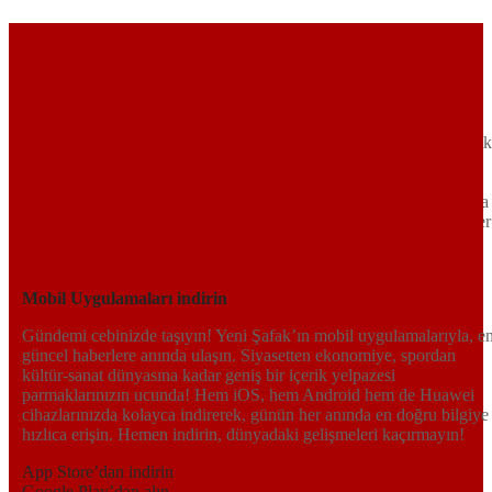
Sayfa Sonu
TR
EN
AR
FR
RU
UR
Türkiye’nin Birikimi. Uluslararası Medya Grubu.
Türkiye’nin gündemini belirleyen haber kaynağına hoş geldiniz!
Tarafsız, dinamik ve derinlemesine habercilik anlayışıyla Yeni Şafak
okuyucularına güncel gelişmelerin ötesinde bir deneyim sunuyor.
Siyaset ve ekonomiden kültür-sanat ve spor dünyasına kadar geniş
bir yelpazede sunduğu haberlerle, hem Türkiye’de hem de dünyada
neler olup bittiğini anında öğrenin. Dijital platformlarıyla her an, her
yerden en doğru bilgiye ulaşın; Yeni Şafak’la gündemi yakalayın!
Sosyal medyada bizi takip edin
Mobil Uygulamaları indirin
Gündemi cebinizde taşıyın! Yeni Şafak’ın mobil uygulamalarıyla, e
güncel haberlere anında ulaşın. Siyasetten ekonomiye, spordan
kültür-sanat dünyasına kadar geniş bir içerik yelpazesi
parmaklarınızın ucunda! Hem iOS, hem Android hem de Huawei
cihazlarınızda kolayca indirerek, günün her anında en doğru bilgiye
hızlıca erişin. Hemen indirin, dünyadaki gelişmeleri kaçırmayın!
App Store’dan indirin
Google Play’dan alın