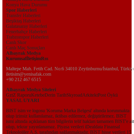
Konya Hava Durumu
Spor Haberleri
Transfer Haberleri
Beşiktaş Haberleri
Galatasaray Haberleri
Fenerbahçe Haberleri
Trabzonspor Haberleri
Canlı Skor
Canlı Maç Sonuçları
Albayrak Medya
Kurumsal
İletişim
Rss
Maltepe Mah. Fetih Cad. No:6 34010 Zeytinburnu/İstanbul, Türkiy
iletisim@yenisafak.com
+90 212 467 6515
Albayrak Medya Siteleri
Gzt
Z Raporu
Ketebe
Derin Tarih
Skyroad
Arkitekt
Post Öykü
YASAL UYARI
BIST isim ve logosu 'Koruma Marka Belgesi' altında korunmakta
olup izinsiz kullanılamaz, iktibas edilemez, değiştirilemez. BIST
ismi altında açıklanan tüm bilgilerin telif hakları tamamen BIST'e ait
olup, tekrar yayınlanamaz. Piyasa verileri iDealdata Finansal
Teknolojiler A.Ş. tarafından sağlanmaktadır. BİST hisse verileri 15