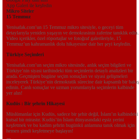
App Galeri ile keşfedin
Mikro Siteler
15 Temmuz
Yenisafak.com’un 15 Temmuz mikro sitesiyle, o geceyi tüm
detaylarıyla yeniden yaşayın ve demokrasinin zaferine tanıklık edin.
Video içerikler, özel röportajlar ve fotoğraf galerileriyle, 15
Temmuz’un kahramanlık dolu hikayesine dair her şeyi keşfedin.
Türkiye Seçimleri
Yenisafak.com’un seçim mikro sitesinde, anlık seçim bilgileri ve
Türkiye’nin siyasi tarihindeki tüm seçimlerin detaylı analizleri bir
arada. Geçmişten bugüne seçim sonuçları ve siyasi gelişmeleri
inceleyerek Türkiye’nin demokratik sürecine dair kapsamlı bir bakış
edinin. Canlı sonuçlar ve uzman yorumlarıyla seçimlerin kalbinde
yer alın!
Kudüs : Bir şehrin Hikayesi
Müslümanlar için Kudüs, sadece bir şehir değil, İslam’ın kalbindeki
kutsal bir mirastır. Kudüs’ün İslam dünyasındaki eşsiz yerini
keşfetmek ve bu kadim şehrin bugünkü anlamına tanık olmak için
hemen şimdi keşfetmeye başlayın!