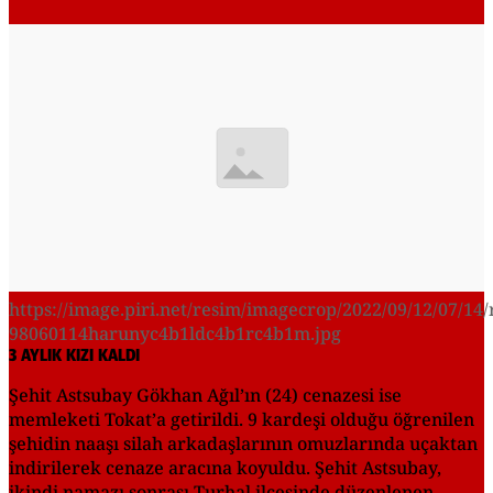
https://image.piri.net/resim/imagecrop/2022/09/12/07/14/
98060114harunyc4b1ldc4b1rc4b1m.jpg
3 AYLIK KIZI KALDI
Şehit Astsubay Gökhan Ağıl’ın (24) cenazesi ise
memleketi Tokat’a getirildi. 9 kardeşi olduğu öğrenilen
şehidin naaşı silah arkadaşlarının omuzlarında uçaktan
indirilerek cenaze aracına koyuldu. Şehit Astsubay,
ikindi namazı sonrası Turhal ilçesinde düzenlenen