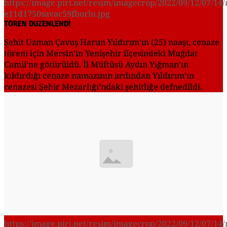
https://image.piri.net/resim/imagecrop/2022/09/12/07/14/
e11d1750savac59fborlu.jpg
TÖREN DÜZENLENDİ
Şehit Uzman Çavuş Harun Yıldırım’ın (25) naaşı, cenaze
töreni için Mersin’in Yenişehir ilçesindeki Muğdat
Camii’ne götürüldü. İl Müftüsü Aydın Yığman’ın
kıldırdığı cenaze namazının ardından Yıldırım’ın
cenazesi Şehir Mezarlığı’ndaki şehitliğe defnedildi.
https://image.piri.net/resim/imagecrop/2022/09/12/07/14