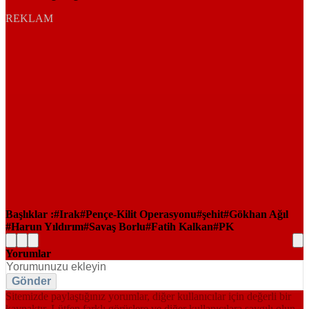
REKLAM
Başlıklar :
Irak
Pençe-Kilit Operasyonu
şehit
Gökhan Ağıl
Harun Yıldırım
Savaş Borlu
Fatih Kalkan
PK
Yorumlar
Gönder
Sitemizde paylaştığınız yorumlar, diğer kullanıcılar için değerli bir
kaynaktır. Lütfen farklı görüşlere ve diğer kullanıcılara saygılı olun.