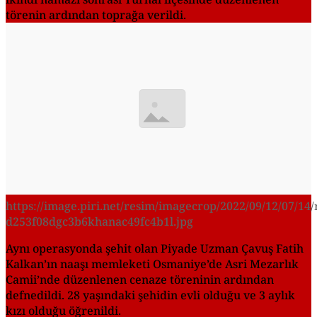
törenin ardından toprağa verildi.
https://image.piri.net/resim/imagecrop/2022/09/12/07/14/
d253f08dgc3b6khanac49fc4b1l.jpg
Aynı operasyonda şehit olan Piyade Uzman Çavuş Fatih
Kalkan’ın naaşı memleketi Osmaniye’de Asri Mezarlık
Camii’nde düzenlenen cenaze töreninin ardından
defnedildi. 28 yaşındaki şehidin evli olduğu ve 3 aylık
kızı olduğu öğrenildi.