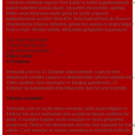
Gündemi cebinizde taşıyın! Yeni Şafak’ın mobil uygulamalarıyla, e
güncel haberlere anında ulaşın. Siyasetten ekonomiye, spordan
kültür-sanat dünyasına kadar geniş bir içerik yelpazesi
parmaklarınızın ucunda! Hem iOS, hem Android hem de Huawei
cihazlarınızda kolayca indirerek, günün her anında en doğru bilgiye
hızlıca erişin. Hemen indirin, dünyadaki gelişmeleri kaçırmayın!
App Store’dan indirin
Google Play’dan alın
App Galeri ile keşfedin
Mikro Siteler
15 Temmuz
Yenisafak.com’un 15 Temmuz mikro sitesiyle, o geceyi tüm
detaylarıyla yeniden yaşayın ve demokrasinin zaferine tanıklık edin.
Video içerikler, özel röportajlar ve fotoğraf galerileriyle, 15
Temmuz’un kahramanlık dolu hikayesine dair her şeyi keşfedin.
Türkiye Seçimleri
Yenisafak.com’un seçim mikro sitesinde, anlık seçim bilgileri ve
Türkiye’nin siyasi tarihindeki tüm seçimlerin detaylı analizleri bir
arada. Geçmişten bugüne seçim sonuçları ve siyasi gelişmeleri
inceleyerek Türkiye’nin demokratik sürecine dair kapsamlı bir bakış
edinin. Canlı sonuçlar ve uzman yorumlarıyla seçimlerin kalbinde