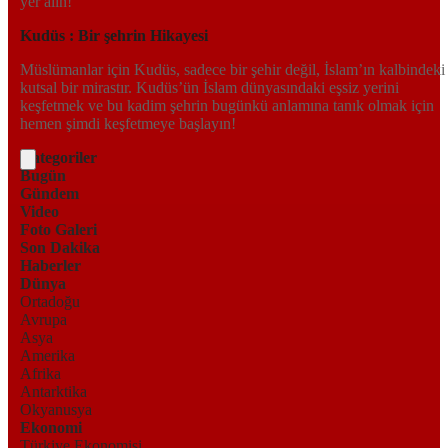
yer alın!
Kudüs : Bir şehrin Hikayesi
Müslümanlar için Kudüs, sadece bir şehir değil, İslam’ın kalbindeki
kutsal bir mirastır. Kudüs’ün İslam dünyasındaki eşsiz yerini
keşfetmek ve bu kadim şehrin bugünkü anlamına tanık olmak için
hemen şimdi keşfetmeye başlayın!
Kategoriler
Bugün
Gündem
Video
Foto Galeri
Son Dakika
Haberler
Dünya
Ortadoğu
Avrupa
Asya
Amerika
Afrika
Antarktika
Okyanusya
Ekonomi
Türkiye Ekonomisi