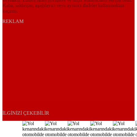
Kaba, saldırgan, aşağılayıcı veya ayrımcı ifadeler kullanmaktan
kaçının.
REKLAM
İLGINIZI ÇEKEBILIR