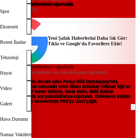
Pençe-Kilit şehitlerimizi uğurladık
00:00, 13/09/2022
Spor
Yeni Şafak
Ekonomi
Yeni Şafak Haberlerini Daha Sık Gör:
Resmi İlanlar
Tıkla ve Google'da Favorilere Ekle!
Teknoloji
Şehitler memleketlerinde son yolculuklarına uğurlandı.
Hayat
Irak'ın kuzeyinde devam eden Pençe-Kilit Operasyonu'nda,
teröristlerle çıkan çatışmada şehit düşen Astsubay Gökhan Ağıl ve
Video
Uzman Çavuşlar Harun Yıldırım, Savaş Borlu, Fatih Kalkan
memleketlerinde son yolculuklarına uğurlandı. Onbinlerce kişinin
katıldığı cenaze törenlerinde PKK’ya lanet yağdı.
Galeri
REKLAM
Hava Durumu
Namaz Vakitleri