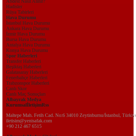
Abdest Nasıl Alınır?
Hadisler
Rüya Tabirleri
Hava Durumu
İstanbul Hava Durumu
Ankara Hava Durumu
İzmir Hava Durumu
Bursa Hava Durumu
Antalya Hava Durumu
Konya Hava Durumu
Spor Haberleri
Transfer Haberleri
Beşiktaş Haberleri
Galatasaray Haberleri
Fenerbahçe Haberleri
Trabzonspor Haberleri
Canlı Skor
Canlı Maç Sonuçları
Albayrak Medya
Kurumsal
İletişim
Rss
Maltepe Mah. Fetih Cad. No:6 34010 Zeytinburnu/İstanbul, Türkiy
iletisim@yenisafak.com
+90 212 467 6515