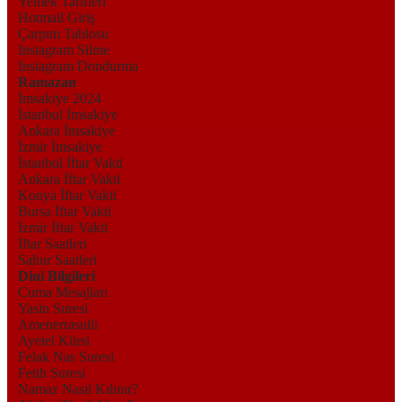
Yemek Tarifleri
Hotmail Giriş
Çarpım Tablosu
Instagram Silme
Instagram Dondurma
Ramazan
İmsakiye 2024
İstanbul İmsakiye
Ankara İmsakiye
İzmir İmsakiye
İstanbul İftar Vakti
Ankara İftar Vakti
Konya İftar Vakti
Bursa İftar Vakti
İzmir İftar Vakti
İftar Saatleri
Sahur Saatleri
Dini Bilgileri
Cuma Mesajları
Yasin Suresi
Amenerrasulü
Ayetel Kürsi
Felak Nas Suresi
Fetih Suresi
Namaz Nasıl Kılınır?