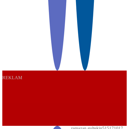
REKLAM
Play
ramazan.gultekin515171017