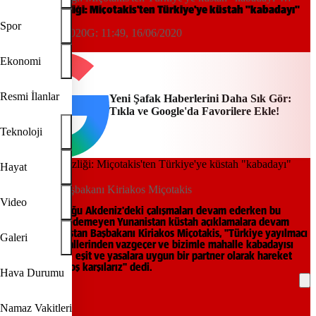
benzetmesi
Yunan hadsizliği: Miçotakis'ten Türkiye'ye küstah "kabadayı"
benzetmesi
Spor
11:30, 16/06/2020
G:
11:49, 16/06/2020
Diğer
Ekonomi
Resmi İlanlar
Yeni Şafak Haberlerini Daha Sık Gör:
Tıkla ve Google'da Favorilere Ekle!
Teknoloji
Hayat
Yunanistan Başbakanı Kiriakos Miçotakis
Video
Türkiye'nin Doğu Akdeniz'deki çalışmaları devam ederken bu
durumu hazmedemeyen Yunanistan küstah açıklamalara devam
ediyor. Yunanistan Başbakanı Kiriakos Miçotakis, "Türkiye yayılmacı
Galeri
boru hattı hayallerinden vazgeçer ve bizimle mahalle kabadayısı
olarak değil de eşit ve yasalara uygun bir partner olarak hareket
ederse bunu hoş karşılarız" dedi.
Hava Durumu
REKLAM
Namaz Vakitleri