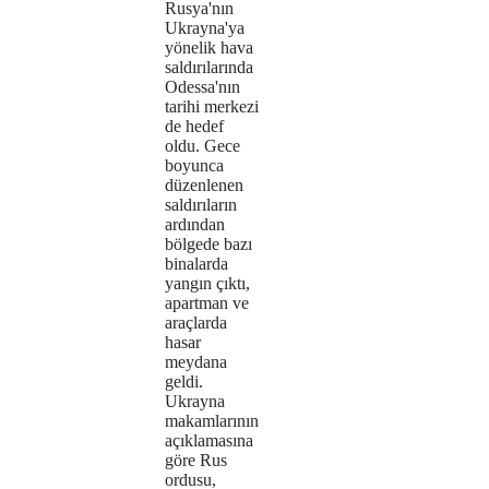
Rusya'nın
loaded,
Ukrayna'ya
yönelik hava
either
saldırılarında
Odessa'nın
because
tarihi merkezi
the
de hedef
oldu. Gece
server
boyunca
düzenlenen
or
saldırıların
ardından
network
bölgede bazı
binalarda
failed
yangın çıktı,
apartman ve
or
araçlarda
because
hasar
meydana
the
geldi.
Ukrayna
format
makamlarının
açıklamasına
is
göre Rus
ordusu,