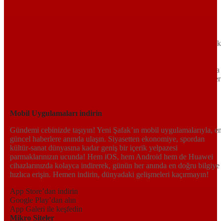
TR
EN
AR
FR
RU
UR
Türkiye’nin Birikimi. Uluslararası Medya Grubu.
Türkiye’nin gündemini belirleyen haber kaynağına hoş geldiniz!
Tarafsız, dinamik ve derinlemesine habercilik anlayışıyla Yeni Şafak
okuyucularına güncel gelişmelerin ötesinde bir deneyim sunuyor.
Siyaset ve ekonomiden kültür-sanat ve spor dünyasına kadar geniş
bir yelpazede sunduğu haberlerle, hem Türkiye’de hem de dünyada
neler olup bittiğini anında öğrenin. Dijital platformlarıyla her an, her
yerden en doğru bilgiye ulaşın; Yeni Şafak’la gündemi yakalayın!
Sosyal medyada bizi takip edin
Mobil Uygulamaları indirin
Gündemi cebinizde taşıyın! Yeni Şafak’ın mobil uygulamalarıyla, e
güncel haberlere anında ulaşın. Siyasetten ekonomiye, spordan
kültür-sanat dünyasına kadar geniş bir içerik yelpazesi
parmaklarınızın ucunda! Hem iOS, hem Android hem de Huawei
cihazlarınızda kolayca indirerek, günün her anında en doğru bilgiye
hızlıca erişin. Hemen indirin, dünyadaki gelişmeleri kaçırmayın!
App Store’dan indirin
Google Play’dan alın
App Galeri ile keşfedin
Mikro Siteler