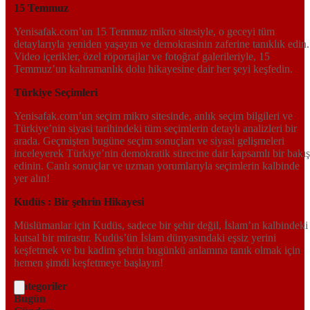
15 Temmuz
Yenisafak.com’un 15 Temmuz mikro sitesiyle, o geceyi tüm
detaylarıyla yeniden yaşayın ve demokrasinin zaferine tanıklık edin.
Video içerikler, özel röportajlar ve fotoğraf galerileriyle, 15
Temmuz’un kahramanlık dolu hikayesine dair her şeyi keşfedin.
Türkiye Seçimleri
Yenisafak.com’un seçim mikro sitesinde, anlık seçim bilgileri ve
Türkiye’nin siyasi tarihindeki tüm seçimlerin detaylı analizleri bir
arada. Geçmişten bugüne seçim sonuçları ve siyasi gelişmeleri
inceleyerek Türkiye’nin demokratik sürecine dair kapsamlı bir bakış
edinin. Canlı sonuçlar ve uzman yorumlarıyla seçimlerin kalbinde
yer alın!
Kudüs : Bir şehrin Hikayesi
Müslümanlar için Kudüs, sadece bir şehir değil, İslam’ın kalbindeki
kutsal bir mirastır. Kudüs’ün İslam dünyasındaki eşsiz yerini
keşfetmek ve bu kadim şehrin bugünkü anlamına tanık olmak için
hemen şimdi keşfetmeye başlayın!
Kategoriler
Bugün