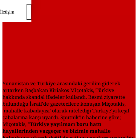
İletişim
Yunanistan ve Türkiye arasındaki gerilim giderek
artarken Başbakan Kiriakos Miçotakis, Türkiye
hakkında skandal ifadeler kullandı. Resmi ziyarette
bulunduğu İsrail'de gazetecilere konuşan Miçotakis,
'mahalle kabadayısı' olarak nitelediği Türkiye'yi keşif
çabalarına karşı uyardı. Sputnik'in haberine göre;
Miçotakis, "
Türkiye yayılmacı boru hattı
hayallerinden vazgeçer ve bizimle mahalle
kabadayısı olarak değil de eşit ve yasalara uygun bir