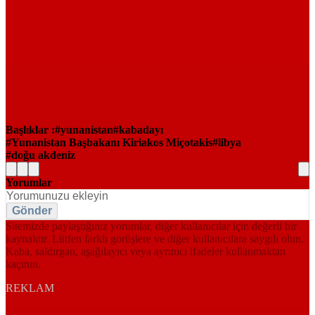
Başlıklar :
yunanistan
kabadayı
Yunanistan Başbakanı Kiriakos Miçotakis
libya
doğu akdeniz
Yorumlar
Gönder
Sitemizde paylaştığınız yorumlar, diğer kullanıcılar için değerli bir
kaynaktır. Lütfen farklı görüşlere ve diğer kullanıcılara saygılı olun.
Kaba, saldırgan, aşağılayıcı veya ayrımcı ifadeler kullanmaktan
kaçının.
REKLAM