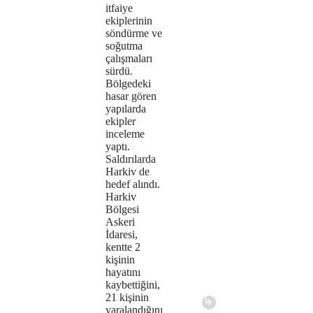
itfaiye
ekiplerinin
söndürme ve
soğutma
çalışmaları
sürdü.
Bölgedeki
hasar gören
yapılarda
ekipler
inceleme
yaptı.
Saldırılarda
Harkiv de
hedef alındı.
Harkiv
Bölgesi
Askeri
İdaresi,
kentte 2
kişinin
hayatını
kaybettiğini,
21 kişinin
yaralandığını