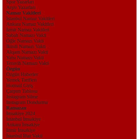
Spor Yazarları
Arşiv Yazarları
Namaz Vakitleri
İstanbul Namaz Vakitleri
Ankara Namaz Vakitleri
İzmir Namaz Vakitleri
Sabah Namazı Vakti
Öğle Namazı Vakti
İkindi Namazı Vakti
Akşam Namazı Vakti
Yatsı Namazı Vakti
Teravih Namazı Vakti
Özgün
Özgün Haberler
Yemek Tarifleri
Hotmail Giriş
Çarpım Tablosu
Instagram Silme
Instagram Dondurma
Ramazan
İmsakiye 2024
İstanbul İmsakiye
Ankara İmsakiye
İzmir İmsakiye
İstanbul İftar Vakti