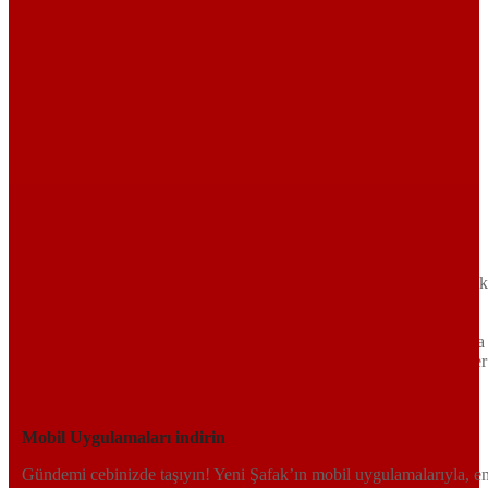
Sayfa Sonu
TR
EN
AR
FR
RU
UR
Türkiye’nin Birikimi. Uluslararası Medya Grubu.
Türkiye’nin gündemini belirleyen haber kaynağına hoş geldiniz!
Tarafsız, dinamik ve derinlemesine habercilik anlayışıyla Yeni Şafak
okuyucularına güncel gelişmelerin ötesinde bir deneyim sunuyor.
Siyaset ve ekonomiden kültür-sanat ve spor dünyasına kadar geniş
bir yelpazede sunduğu haberlerle, hem Türkiye’de hem de dünyada
neler olup bittiğini anında öğrenin. Dijital platformlarıyla her an, her
yerden en doğru bilgiye ulaşın; Yeni Şafak’la gündemi yakalayın!
Sosyal medyada bizi takip edin
Mobil Uygulamaları indirin
Gündemi cebinizde taşıyın! Yeni Şafak’ın mobil uygulamalarıyla, e