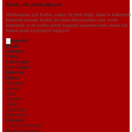
Kudüs : Bir şehrin Hikayesi
Müslümanlar için Kudüs, sadece bir şehir değil, İslam’ın kalbindeki
kutsal bir mirastır. Kudüs’ün İslam dünyasındaki eşsiz yerini
keşfetmek ve bu kadim şehrin bugünkü anlamına tanık olmak için
hemen şimdi keşfetmeye başlayın!
Kategoriler
Bugün
Gündem
Video
Foto Galeri
Son Dakika
Haberler
Dünya
Ortadoğu
Avrupa
Asya
Amerika
Afrika
Antarktika
Okyanusya
Ekonomi
Türkiye Ekonomisi
Dünya Ekonomisi