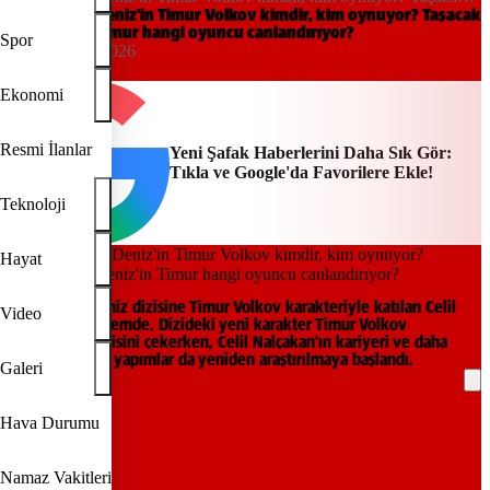
Bu Deniz'in Timur hangi oyuncu canlandırıyor?
Taşacak Bu Deniz'in Timur Volkov kimdir, kim oynuyor? Taşacak
Bu Deniz'in Timur hangi oyuncu canlandırıyor?
Spor
16:29, 09/05/2026
Yeni Şafak
Ekonomi
Resmi İlanlar
Yeni Şafak Haberlerini Daha Sık Gör:
Tıkla ve Google'da Favorilere Ekle!
Teknoloji
Hayat
Taşacak Bu Deniz dizisine Timur Volkov karakteriyle katılan Celil
Video
Nalçakan gündemde. Dizideki yeni karakter Timur Volkov
izleyicilerin ilgisini çekerken, Celil Nalçakan’ın kariyeri ve daha
önce yer aldığı yapımlar da yeniden araştırılmaya başlandı.
Galeri
REKLAM
Hava Durumu
Namaz Vakitleri