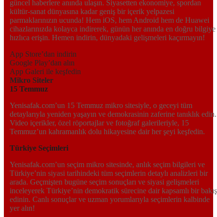
güncel haberlere anında ulaşın. Siyasetten ekonomiye, spordan
kültür-sanat dünyasına kadar geniş bir içerik yelpazesi
parmaklarınızın ucunda! Hem iOS, hem Android hem de Huawei
cihazlarınızda kolayca indirerek, günün her anında en doğru bilgiye
hızlıca erişin. Hemen indirin, dünyadaki gelişmeleri kaçırmayın!
App Store’dan indirin
Google Play’dan alın
App Galeri ile keşfedin
Mikro Siteler
15 Temmuz
Yenisafak.com’un 15 Temmuz mikro sitesiyle, o geceyi tüm
detaylarıyla yeniden yaşayın ve demokrasinin zaferine tanıklık edin.
Video içerikler, özel röportajlar ve fotoğraf galerileriyle, 15
Temmuz’un kahramanlık dolu hikayesine dair her şeyi keşfedin.
Türkiye Seçimleri
Yenisafak.com’un seçim mikro sitesinde, anlık seçim bilgileri ve
Türkiye’nin siyasi tarihindeki tüm seçimlerin detaylı analizleri bir
arada. Geçmişten bugüne seçim sonuçları ve siyasi gelişmeleri
inceleyerek Türkiye’nin demokratik sürecine dair kapsamlı bir bakış
edinin. Canlı sonuçlar ve uzman yorumlarıyla seçimlerin kalbinde
yer alın!