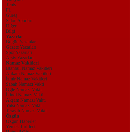
Tenis
F1
Güreş
Salon Sporları
Diğer
Bilgi
Yazarlar
Bugün Yazanlar
Gazete Yazarları
Spor Yazarları
Arşiv Yazarları
Namaz Vakitleri
İstanbul Namaz Vakitleri
Ankara Namaz Vakitleri
İzmir Namaz Vakitleri
Sabah Namazı Vakti
Öğle Namazı Vakti
İkindi Namazı Vakti
Akşam Namazı Vakti
Yatsı Namazı Vakti
Teravih Namazı Vakti
Özgün
Özgün Haberler
Yemek Tarifleri
Hotmail Giriş