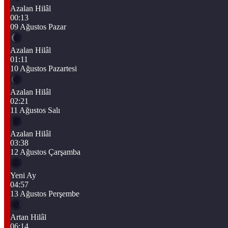
Azalan Hilâl
00:13
09 Ağustos Pazar
Azalan Hilâl
01:11
10 Ağustos Pazartesi
Azalan Hilâl
02:21
11 Ağustos Salı
Azalan Hilâl
03:38
12 Ağustos Çarşamba
Yeni Ay
04:57
13 Ağustos Perşembe
Artan Hilâl
06:14