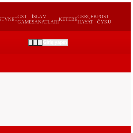
GZT
İSLAM
GERÇEK
POST
E
TVNET
KETEBE
GAME
SANATLARI
HAYAT
ÖYKÜ
Giriş yapın