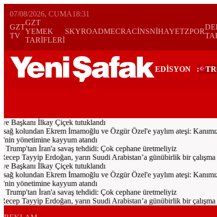
07/08/2026, CUMA
18:31
GZT
GZT
DE
YEMEK
SKYROAD
MECRA
CİNS
NİHAYET
ZPOR
TV
TA
TARİFLERİ
EDİSYON
:
TR
Bugün
Spor
Ekonomi
Gündem
Resmi İlanlar
Galeri
Video
Yazarl
 Başkanı İlkay Çiçek tutuklandı
sağ kolundan Ekrem İmamoğlu ve Özgür Özel'e yaylım ateşi: Kanımız t
n yönetimine kayyum atandı
Trump'tan İran'a savaş tehdidi: Çok cephane üretmeliyiz
p Tayyip Erdoğan, yarın Suudi Arabistan’a günübirlik bir çalışma ziya
 Başkanı İlkay Çiçek tutuklandı
sağ kolundan Ekrem İmamoğlu ve Özgür Özel'e yaylım ateşi: Kanımız t
n yönetimine kayyum atandı
Trump'tan İran'a savaş tehdidi: Çok cephane üretmeliyiz
p Tayyip Erdoğan, yarın Suudi Arabistan’a günübirlik bir çalışma ziya