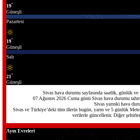
°
19
Güneşli
Pazartesi
°
19
Güneşli
Salı
°
21
Güneşli
Sivas hava durumu sayfasında saatlik, günlük ve 
07 Ağustos 2026 Cuma günü Sivas hava durumu tahmini
Sivas yarınki hava duru
Sivas ve Türkiye’deki tüm illerin bugün, yarın ve 5 günlük Mete
verilerle güncellenir. Diğer şehirle
Ayın Evreleri