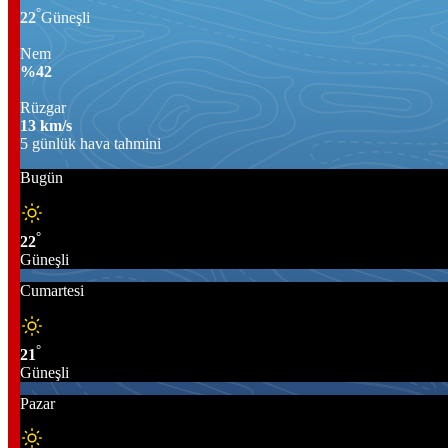
°
22
Güneşli
Nem
%
42
Rüzgar
13
km/s
5 günlük hava tahmini
Bugün
°
22
Güneşli
Cumartesi
°
21
Güneşli
Pazar