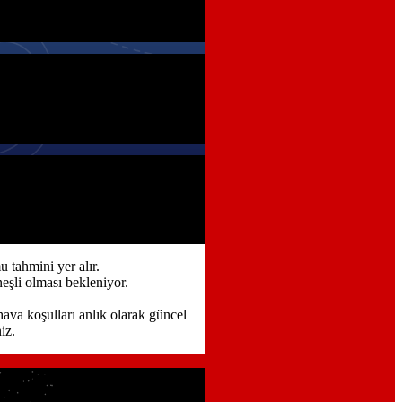
 tahmini yer alır.
şli olması bekleniyor.
ava koşulları anlık olarak güncel
iz.