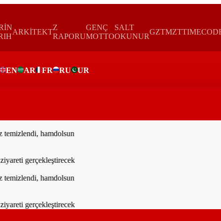
RİN
Z
GENÇ
SALT
ARKİTEKT
GZTMZT
TIMECOD
RIH
RAPORU
MOTTO
OKUNUR
EN
AR
FR
RU
UR
ar
emizlendi, hamdolsun
reti gerçekleştirecek
emizlendi, hamdolsun
reti gerçekleştirecek