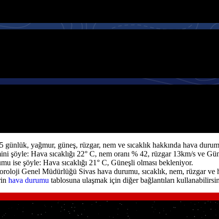
5 günlük, yağmur, güneş, rüzgar, nem ve sıcaklık hakkında hava durumu
 şöyle: Hava sıcaklığı 22° C, nem oranı % 42, rüzgar 13km/s ve Güne
mu ise şöyle: Hava sıcaklığı 21° C, Güneşli olması bekleniyor.
oroloji Genel Müdürlüğü Sivas hava durumu, sıcaklık, nem, rüzgar ve h
rin
hava durumu
tablosuna ulaşmak için diğer bağlantıları kullanabilirsin