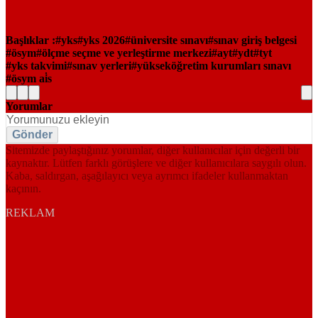
Başlıklar :
yks
yks 2026
üniversite sınavı
sınav giriş belgesi
ösym
ölçme seçme ve yerleştirme merkezi
ayt
ydt
tyt
yks takvimi
sınav yerleri
yükseköğretim kurumları sınavı
ösym ai̇s
Yorumlar
Gönder
Sitemizde paylaştığınız yorumlar, diğer kullanıcılar için değerli bir
kaynaktır. Lütfen farklı görüşlere ve diğer kullanıcılara saygılı olun.
Kaba, saldırgan, aşağılayıcı veya ayrımcı ifadeler kullanmaktan
kaçının.
REKLAM