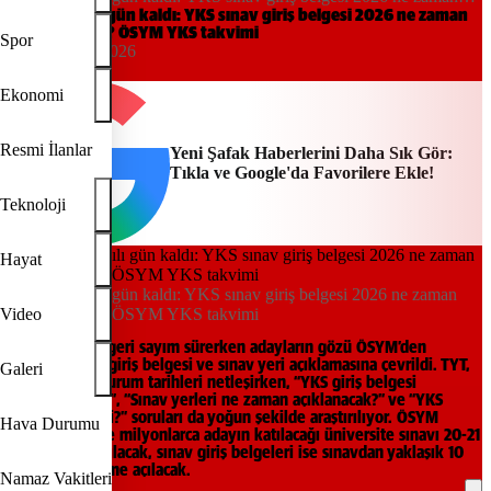
yayınlanacak? ÖSYM YKS takvimi
YKS’ye sayılı gün kaldı: YKS sınav giriş belgesi 2026 ne zaman
yayınlanacak? ÖSYM YKS takvimi
Spor
21:32, 17/05/2026
Yeni Şafak
Ekonomi
Resmi İlanlar
Yeni Şafak Haberlerini Daha Sık Gör:
Tıkla ve Google'da Favorilere Ekle!
Teknoloji
Hayat
YKS’ye sayılı gün kaldı: YKS sınav giriş belgesi 2026 ne zaman
yayınlanacak? ÖSYM YKS takvimi
Video
2026 YKS için geri sayım sürerken adayların gözü ÖSYM’den
gelecek sınav giriş belgesi ve sınav yeri açıklamasına çevrildi. TYT,
Galeri
AYT ve YDT oturum tarihleri netleşirken, “YKS giriş belgesi
yayınlandı mı?”, “Sınav yerleri ne zaman açıklanacak?” ve “YKS
ertelenecek mi?” soruları da yoğun şekilde araştırılıyor. ÖSYM
Hava Durumu
takvimine göre milyonlarca adayın katılacağı üniversite sınavı 20-21
Haziran’da yapılacak, sınav giriş belgeleri ise sınavdan yaklaşık 10
gün önce erişime açılacak.
Namaz Vakitleri