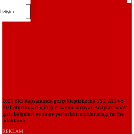
REKLAM
İletişim
2026 YKS kapsamında gerçekleştirilecek TYT, AYT ve
YDT oturumları için geri sayım sürüyor. Adaylar, sınav
giriş belgeleri ve sınav yerlerinin açıklanacağı tarihe
odaklandı.
REKLAM