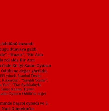
u ödülünü kazandı.
ocuğu dünyaya geldi.
de”, “Huzur”, “Bir Atın
 rol aldı. Bir Atın
ri'nde En İyi Kadın Oyuncu
u Ödülü'ne değer görüldü.
lminde başrol oynadı ve 5.
t Nuri Güntekin'in