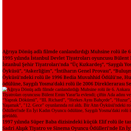
Ağrıya Dönüş adlı filmde canlandırdığı Muhsine rolü ile
1995 yılında İstanbul Devlet Tiyatroları oyuncusu Bülent E
İstanbul Şehir Tiyatroları'nda "Üç Kızkardeş”, “Saygılı Y
Öyküsü”, “Askerliğim”, “İntiharın Genel Provası”, “Buluşm
Öyküsü'ndeki rolü ile 1996 Bedia Muvahhid Ödülü'ne, Huz
ödülüne, Saygılı Yosma'daki rolü ile 2006 Direklerarası 
1997 yılında Süper Baba dizisindeki küçük Elif rolü ile ta
Sadri Alışık Tiyatro ve Sinema Oyuncu Ödülleri'nde En İ