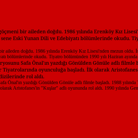
göçmeni bir aileden doğdu. 1986 yılında Erenköy Kız Lises
i sene Eski Yunan Dili ve Edebiyatı bölümlerinde okudu. T
yosunu Safa Önal'ın yazdığı Gönülden Gönüle adlı filmle b
hir Tiyatrolarında oyunculuğa başladı. İlk olarak Aristofane
izilerinde rol aldı.