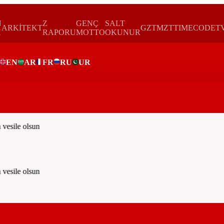
N
Z
GENÇ
SALT
ARKİTEKT
GZTMZT
TIMECODE
T
H
RAPORU
MOTTO
OKUNUR
EN
AR
FR
RU
UR
ar
esile olsun
esile olsun