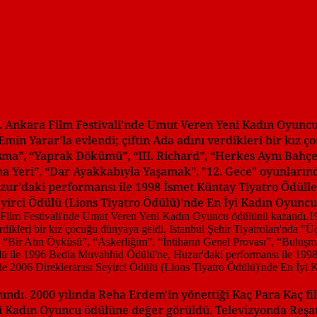
 6. Ankara Film Festivali'nde Umut Veren Yeni Kadın Oyunc
min Yarar'la evlendi; çiftin Ada adını verdikleri bir kız ç
osma”, “Yaprak Dökümü”, “III. Richard”, “Herkes Aynı Bahçe
a Yeri”, “Dar Ayakkabıyla Yaşamak", "12. Gece" oyunlarında
ur'daki performansı ile 1998 İsmet Küntay Tiyatro Ödülle
Seyirci Ödülü (Lions Tiyatro Ödülü)'nde En İyi Kadın Oyunc
nındı. 2000 yılında Reha Erdem'in yönettiği Kaç Para Kaç fi
yi Kadın Oyuncu ödülüne değer görüldü. Televizyonda Reşa