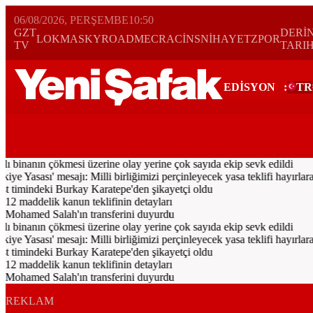
06/08/2026, PERŞEMBE
10:50
GZT
DERİ
LOKMA
SKYROAD
MECRA
CİNS
NİHAYET
ZPOR
TV
TARI
EDİSYON
:
TR
Bugün
Spor
Ekonomi
Gündem
Resmi İlanlar
Galeri
Video
Yazarl
lı binanın çökmesi üzerine olay yerine çok sayıda ekip sevk edildi
Yasası' mesajı: Milli birliğimizi perçinleyecek yasa teklifi hayırlara v
imindeki Burkay Karatepe'den şikayetçi oldu
12 maddelik kanun teklifinin detayları
 Mohamed Salah'ın transferini duyurdu
lı binanın çökmesi üzerine olay yerine çok sayıda ekip sevk edildi
Yasası' mesajı: Milli birliğimizi perçinleyecek yasa teklifi hayırlara v
imindeki Burkay Karatepe'den şikayetçi oldu
12 maddelik kanun teklifinin detayları
 Mohamed Salah'ın transferini duyurdu
REKLAM