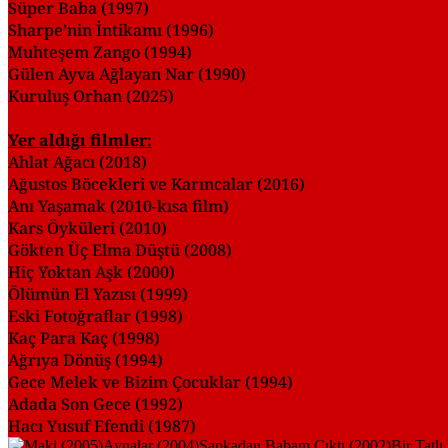
Süper Baba (1997)
Sharpe’nin İntikamı (1996)
Muhteşem Zango (1994)
Gülen Ayva Ağlayan Nar (1990)
Kuruluş Orhan (2025)
Yer aldığı filmler:
Ahlat Ağacı (2018)
Ağustos Böcekleri ve Karıncalar (2016)
Anı Yaşamak (2010-kısa film)
Kars Öyküleri (2010)
Gökten Üç Elma Düştü (2008)
Hiç Yoktan Aşk (2000)
Ölümün El Yazısı (1999)
Eski Fotoğraflar (1998)
Kaç Para Kaç (1998)
Ağrıya Dönüş (1994)
Gece Melek ve Bizim Çocuklar (1994)
Adada Son Gece (1992)
Hacı Yusuf Efendi (1987)