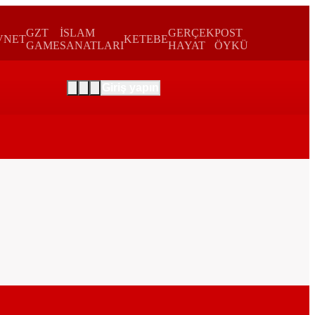
GZT
İSLAM
GERÇEK
POST
VNET
KETEBE
GAME
SANATLARI
HAYAT
ÖYKÜ
Giriş yapın