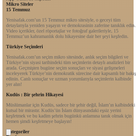
Mikro Siteler
15 Temmuz
Yenisafak.com’un 15 Temmuz mikro sitesiyle, o geceyi tüm
detaylarıyla yeniden yaşayın ve demokrasinin zaferine tanıklık edin.
Video içerikler, özel röportajlar ve fotoğraf galerileriyle, 15
Temmuz’un kahramanlık dolu hikayesine dair her şeyi keşfedin.
Türkiye Seçimleri
Yenisafak.com’un seçim mikro sitesinde, anlık seçim bilgileri ve
Türkiye’nin siyasi tarihindeki tüm seçimlerin detaylı analizleri bir
arada. Geçmişten bugüne seçim sonuçları ve siyasi gelişmeleri
inceleyerek Türkiye’nin demokratik sürecine dair kapsamlı bir bakış
edinin. Canlı sonuçlar ve uzman yorumlarıyla seçimlerin kalbinde
yer alın!
Kudüs : Bir şehrin Hikayesi
Müslümanlar için Kudüs, sadece bir şehir değil, İslam’ın kalbindeki
kutsal bir mirastır. Kudüs’ün İslam dünyasındaki eşsiz yerini
keşfetmek ve bu kadim şehrin bugünkü anlamına tanık olmak için
hemen şimdi keşfetmeye başlayın!
Kategoriler