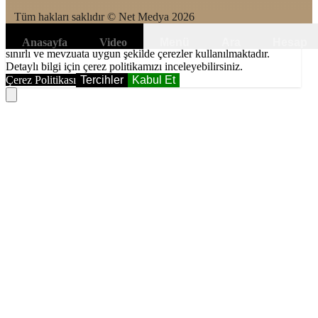
Tüm hakları saklıdır © Net Medya
2026
6698 sayılı Kişisel Verilerin Korunması Kanunundaki amaçlar ile
Anasayfa
Video
Menü
Ara
Hesap
sınırlı ve mevzuata uygun şekilde çerezler kullanılmaktadır.
Detaylı bilgi için çerez politikamızı inceleyebilirsiniz.
Çerez Politikası
Tercihler
Kabul Et