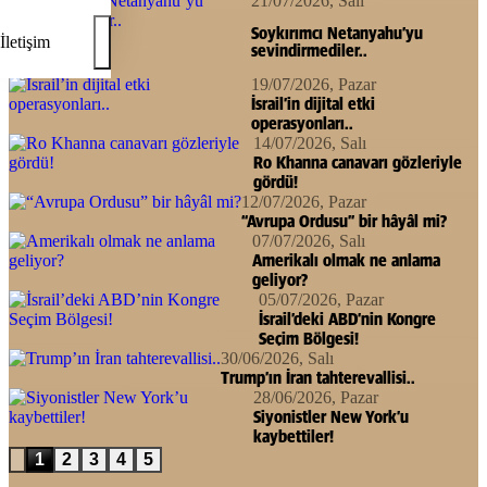
21/07/2026, Salı
Soykırımcı Netanyahu’yu
İletişim
sevindirmediler..
19/07/2026, Pazar
İsrail’in dijital etki
operasyonları..
14/07/2026, Salı
Ro Khanna canavarı gözleriyle
gördü!
12/07/2026, Pazar
“Avrupa Ordusu” bir hâyâl mi?
07/07/2026, Salı
Amerikalı olmak ne anlama
geliyor?
05/07/2026, Pazar
İsrail’deki ABD’nin Kongre
Seçim Bölgesi!
30/06/2026, Salı
Trump’ın İran tahterevallisi..
28/06/2026, Pazar
Siyonistler New York’u
kaybettiler!
1
2
3
4
5