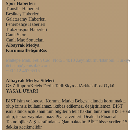
Spor Haberleri
Transfer Haberleri
Beşiktaş Haberleri
Galatasaray Haberleri
Fenerbahçe Haberleri
Trabzonspor Haberleri
Canlı Skor
Canlı Maç Sonuçları
Albayrak Medya
Kurumsal
İletişim
Rss
Maltepe Mah. Fetih Cad. No:6 34010 Zeytinburnu/İstanbul, Türkiy
iletisim@yenisafak.com
+90 212 467 6515
Albayrak Medya Siteleri
Gzt
Z Raporu
Ketebe
Derin Tarih
Skyroad
Arkitekt
Post Öykü
YASAL UYARI
BIST isim ve logosu 'Koruma Marka Belgesi' altında korunmakta
olup izinsiz kullanılamaz, iktibas edilemez, değiştirilemez. BIST
ismi altında açıklanan tüm bilgilerin telif hakları tamamen BIST'e ait
olup, tekrar yayınlanamaz. Piyasa verileri iDealdata Finansal
Teknolojiler A.Ş. tarafından sağlanmaktadır. BİST hisse verileri 15
dakika gecikmelidir.