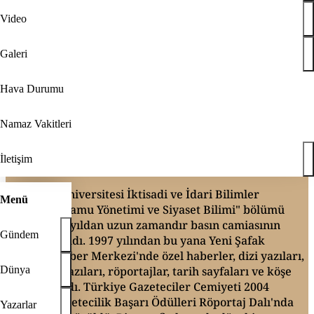
lantısından kritik dış politika mesajları: Gazze, Ukrayna, ABD ve İran
göz kırpan Trump'tan İran'a savaş tehdidi: Çok cephane üretmeliyiz
Video
aşkanı Recep Tayyip Erdoğan, yarın Suudi Arabistan’a günübirlik bir 
baba'nın ağabeyi Hür Ağbaba ile Ferhat Yetişsin yolsuzluk soruşturmas
Galeri
de yolcu otobüsüne bombalı saldırı: Çok sayıda ölü ve yaralı var
lantısından kritik dış politika mesajları: Gazze, Ukrayna, ABD ve İran
Anasayfa
Hava Durumu
Yazarlar
Namaz Vakitleri
Abdullah Muradoğlu
Abdullah Muradoğlu
İletişim
İletişime Geçin
Marmara Üniversitesi İktisadi ve İdari Bilimler
Menü
Fakültesi "Kamu Yönetimi ve Siyaset Bilimi" bölümü
mezunu. 15 yıldan uzun zamandır basın camiasının
Gündem
içinde yer aldı. 1997 yılından bu yana Yeni Şafak
Gazetesi Haber Merkezi'nde özel haberler, dizi yazıları,
Dünya
araştırma yazıları, röportajlar, tarih sayfaları ve köşe
yazıları yazdı. Türkiye Gazeteciler Cemiyeti 2004
Türkiye Gazetecilik Başarı Ödülleri Röportaj Dalı'nda
Yazarlar