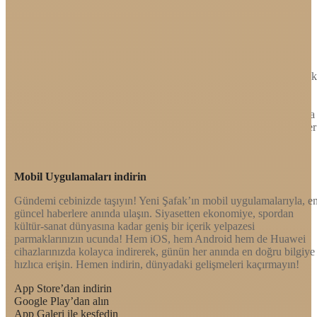
Sayfa Sonu
TR
EN
AR
FR
RU
UR
Türkiye’nin Birikimi. Uluslararası Medya Grubu.
Türkiye’nin gündemini belirleyen haber kaynağına hoş geldiniz!
Tarafsız, dinamik ve derinlemesine habercilik anlayışıyla Yeni Şafak
okuyucularına güncel gelişmelerin ötesinde bir deneyim sunuyor.
Siyaset ve ekonomiden kültür-sanat ve spor dünyasına kadar geniş
bir yelpazede sunduğu haberlerle, hem Türkiye’de hem de dünyada
neler olup bittiğini anında öğrenin. Dijital platformlarıyla her an, her
yerden en doğru bilgiye ulaşın; Yeni Şafak’la gündemi yakalayın!
Sosyal medyada bizi takip edin
Mobil Uygulamaları indirin
Gündemi cebinizde taşıyın! Yeni Şafak’ın mobil uygulamalarıyla, e
güncel haberlere anında ulaşın. Siyasetten ekonomiye, spordan
kültür-sanat dünyasına kadar geniş bir içerik yelpazesi
parmaklarınızın ucunda! Hem iOS, hem Android hem de Huawei
cihazlarınızda kolayca indirerek, günün her anında en doğru bilgiye
hızlıca erişin. Hemen indirin, dünyadaki gelişmeleri kaçırmayın!
App Store’dan indirin
Google Play’dan alın
App Galeri ile keşfedin