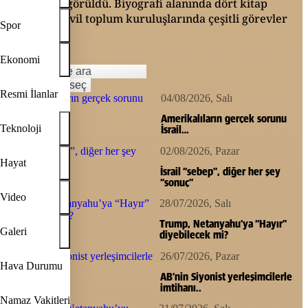
ödüle layık görüldü. Biyografi alanında dört kitap
yayınladı. Sivil toplum kuruluşlarında çeşitli görevler
Spor
üstlendi.
Ekonomi
Tarih aralığı seç
Resmi İlanlar
04/08/2026, Salı
Amerikalıların gerçek sorunu
Teknoloji
İsrail…
02/08/2026, Pazar
Hayat
İsrail “sebep”, diğer her şey
“sonuç”
Video
28/07/2026, Salı
Trump, Netanyahu’ya “Hayır”
Galeri
diyebilecek mi?
26/07/2026, Pazar
Hava Durumu
AB’nin Siyonist yerleşimcilerle
imtihanı..
Namaz Vakitleri