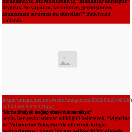
bırakamayız. Biz Müslüman'ız, 'İnananlar kardeştir.'
diyoruz. Ne yapalım, tarihimize, geçmişimize,
inancımıza sırtımızı mı dönelim?"
ifadelerini
kullandı.
https://image.piri.net/resim/imagecrop/2022/08/23/08/28/
7ebdd58846346321.jpg
"Biz bu zihniyeti mağlup etmek durumundayız"
Soylu, her şeyin istismar edildiğini belirterek,
"Diyorlar
ki 'Yabancılar Eskişehir'de ellerinde kılıçla
geziyorlarmış.' Sonra bir not geliyor ki bir platoda