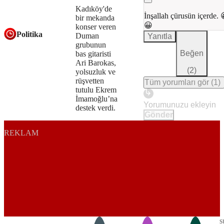
not
Kadıköy'de
İnşallah çürusün içerde.
bir mekanda
be
😀
konser veren
Politika
Duman
Yanıtla
loaded,
grubunun
Beğen
either
bas gitaristi
Ari Barokas,
because
(
2
)
yolsuzluk ve
rüşvetten
Tüm yorumları gör
(
1
)
the
tutulu Ekrem
İmamoğlu’na
server
destek verdi.
Gönder
or
REKLAM
network
failed
or
because
Play
the
format
s