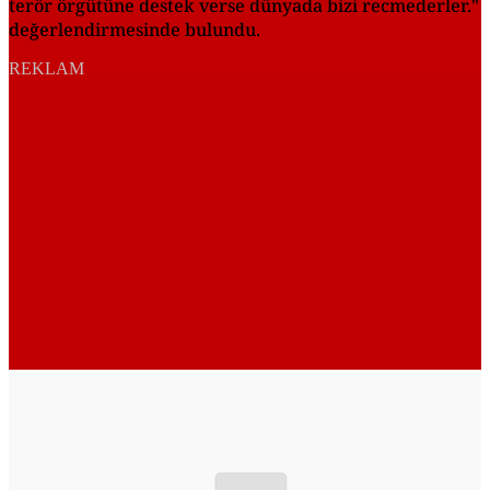
terör örgütüne destek verse dünyada bizi recmederler."
değerlendirmesinde bulundu.
REKLAM