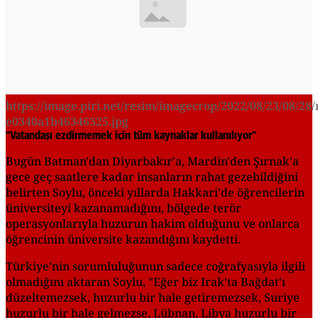
https://image.piri.net/resim/imagecrop/2022/08/23/08/28/
e0340a1b46346325.jpg
"Vatandaşı ezdirmemek için tüm kaynaklar kullanılıyor"
Bugün Batman'dan Diyarbakır'a, Mardin'den Şırnak'a
gece geç saatlere kadar insanların rahat gezebildiğini
belirten Soylu, önceki yıllarda Hakkari'de öğrencilerin
üniversiteyi kazanamadığını, bölgede terör
operasyonlarıyla huzurun hakim olduğunu ve onlarca
öğrencinin üniversite kazandığını kaydetti.
Türkiye'nin sorumluluğunun sadece coğrafyasıyla ilgili
olmadığını aktaran Soylu, "Eğer biz Irak'ta Bağdat'ı
düzeltemezsek, huzurlu bir hale getiremezsek, Suriye
huzurlu bir hale gelmezse, Lübnan, Libya huzurlu bir