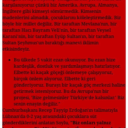
karşılanıyoruz çünkü biz Amerika, Avrupa, Almanya,
İngiltere gibi kimseyi sömürmedik. Kimsenin
madenlerini almadık, çocuklarını köleleştirmedik. Biz
böyle bir millet değiliz. Bir taraftan Mevlana'nın, bir
taraftan Hacı Bayram Veli'nin, bir taraftan Veysel
Karani'nin, bir taraftan Eyüp Sultan'ın, bir taraftan
Sultan Şeyhmus'un bıraktığı manevi iklimin
etkisindeyiz.
Bu ülkede 5 vakit ezan okunuyor. Bu ezan bize
kardeşlik, dostluk ve yardımlaşmayı hatırlatıyor.
Elbette ki kaçak göçeği önlemeye çalışıyoruz,
birçok önlem alıyoruz. Elbette ki geri
gönderiyoruz. Burayı bir kaçak göç merkezi haline
getirmek istemiyoruz. Bu da Avrupa'nın bir
projesi, 'Bize gelmesinler Türkiye'de kalsınlar.' Biz
senin enayin değiliz."
Cumhurbaşkanı Recep Tayyip Erdoğan'ın talimatıyla
Lübnan'da 0-2 yaş arasındaki çocuklara süt
gönderdiklerini anlatan Soylu,
"Biz onları yalnız