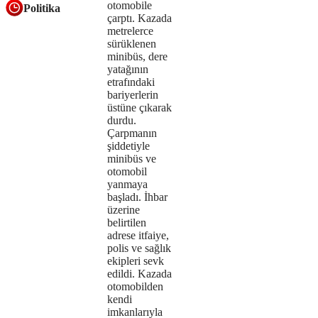
otomobile
Politika
the
çarptı. Kazada
metrelerce
format
sürüklenen
is
minibüs, dere
yatağının
not
etrafındaki
bariyerlerin
supported.
üstüne çıkarak
durdu.
Çarpmanın
şiddetiyle
minibüs ve
otomobil
yanmaya
başladı. İhbar
üzerine
belirtilen
adrese itfaiye,
polis ve sağlık
ekipleri sevk
edildi. Kazada
otomobilden
kendi
imkanlarıyla