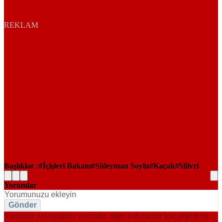
REKLAM
Başlıklar :
İçişleri Bakanı
Süleyman Soylu
Kaçak
Silivri
Yorumlar
Gönder
Sitemizde paylaştığınız yorumlar, diğer kullanıcılar için değerli bir