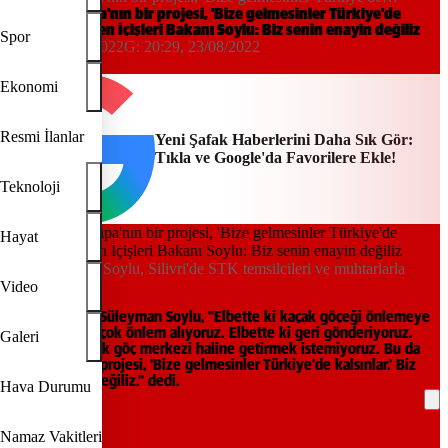
kalsınlar" diyen İçişleri Bakanı Soylu: Biz senin enayin değiliz
"Bu da Avrupa'nın bir projesi, 'Bize gelmesinler Türkiye'de
kalsınlar" diyen İçişleri Bakanı Soylu: Biz senin enayin değiliz
Spor
20:10, 23/08/2022
G:
20:29, 23/08/2022
AA
Ekonomi
Resmi İlanlar
Yeni Şafak Haberlerini Daha Sık Gör:
Tıkla ve Google'da Favorilere Ekle!
Teknoloji
Hayat
İçişleri Bakanı Soylu, Silivri'de STK temsilcileri ve muhtarlarla
buluştu.
Video
İçişleri Bakanı Süleyman Soylu, "Elbette ki kaçak göçeği önlemeye
çalışıyoruz, birçok önlem alıyoruz. Elbette ki geri gönderiyoruz.
Galeri
Burayı bir kaçak göç merkezi haline getirmek istemiyoruz. Bu da
Avrupa'nın bir projesi, 'Bize gelmesinler Türkiye'de kalsınlar.' Biz
senin enayin değiliz." dedi.
Hava Durumu
REKLAM
Namaz Vakitleri