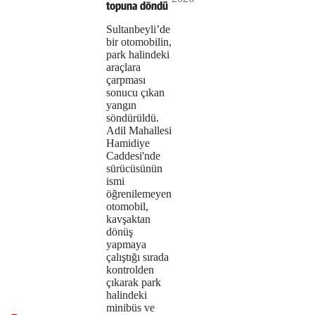
Video
media
window.
topuna döndü
could
Sultanbeyli’de
bir otomobilin,
not
park halindeki
araçlara
be
çarpması
loaded,
sonucu çıkan
yangın
either
söndürüldü.
Adil Mahallesi
because
Hamidiye
Caddesi'nde
the
sürücüsünün
ismi
server
öğrenilemeyen
otomobil,
or
kavşaktan
network
dönüş
yapmaya
failed
çalıştığı sırada
kontrolden
or
çıkarak park
halindeki
because
minibüs ve