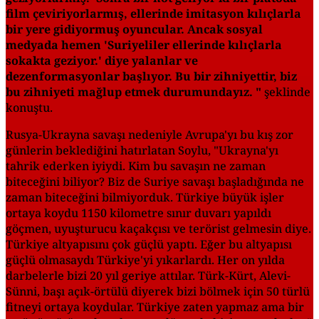
film çeviriyorlarmış, ellerinde imitasyon kılıçlarla
bir yere gidiyormuş oyuncular. Ancak sosyal
medyada hemen 'Suriyeliler ellerinde kılıçlarla
sokakta geziyor.' diye yalanlar ve
dezenformasyonlar başlıyor. Bu bir zihniyettir, biz
bu zihniyeti mağlup etmek durumundayız. "
şeklinde
konuştu.
Rusya-Ukrayna savaşı nedeniyle Avrupa'yı bu kış zor
günlerin beklediğini hatırlatan Soylu, "Ukrayna'yı
tahrik ederken iyiydi. Kim bu savaşın ne zaman
biteceğini biliyor? Biz de Suriye savaşı başladığında ne
zaman biteceğini bilmiyorduk. Türkiye büyük işler
ortaya koydu 1150 kilometre sınır duvarı yapıldı
göçmen, uyuşturucu kaçakçısı ve terörist gelmesin diye.
Türkiye altyapısını çok güçlü yaptı. Eğer bu altyapısı
güçlü olmasaydı Türkiye'yi yıkarlardı. Her on yılda
darbelerle bizi 20 yıl geriye attılar. Türk-Kürt, Alevi-
Sünni, başı açık-örtülü diyerek bizi bölmek için 50 türlü
fitneyi ortaya koydular. Türkiye zaten yapmaz ama bir