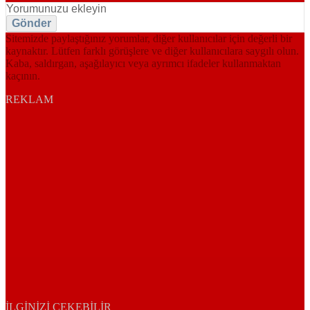
Gönder
Sitemizde paylaştığınız yorumlar, diğer kullanıcılar için değerli bir
kaynaktır. Lütfen farklı görüşlere ve diğer kullanıcılara saygılı olun.
Kaba, saldırgan, aşağılayıcı veya ayrımcı ifadeler kullanmaktan
kaçının.
REKLAM
İLGINIZI ÇEKEBILIR