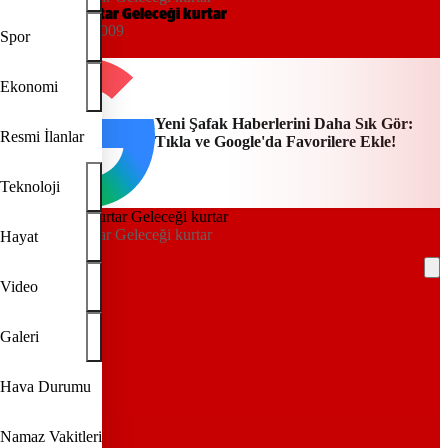
Bir çocuk kurtar Geleceği kurtar
00:00, 09/08/2009
Spor
Yeni Şafak
Ekonomi
Yeni Şafak Haberlerini Daha Sık Gör:
Resmi İlanlar
Tıkla ve Google'da Favorilere Ekle!
Teknoloji
Bir çocuk kurtar Geleceği kurtar
Hayat
Video
REKLAM
Galeri
Hava Durumu
Namaz Vakitleri