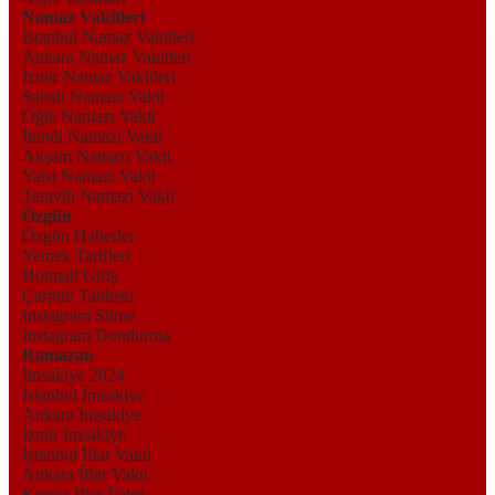
Namaz Vakitleri
İstanbul Namaz Vakitleri
Ankara Namaz Vakitleri
İzmir Namaz Vakitleri
Sabah Namazı Vakti
Öğle Namazı Vakti
İkindi Namazı Vakti
Akşam Namazı Vakti
Yatsı Namazı Vakti
Teravih Namazı Vakti
Özgün
Özgün Haberler
Yemek Tarifleri
Hotmail Giriş
Çarpım Tablosu
Instagram Silme
Instagram Dondurma
Ramazan
İmsakiye 2024
İstanbul İmsakiye
Ankara İmsakiye
İzmir İmsakiye
İstanbul İftar Vakti
Ankara İftar Vakti
Konya İftar Vakti