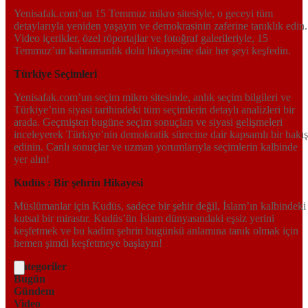
Yenisafak.com’un 15 Temmuz mikro sitesiyle, o geceyi tüm
detaylarıyla yeniden yaşayın ve demokrasinin zaferine tanıklık edin.
Video içerikler, özel röportajlar ve fotoğraf galerileriyle, 15
Temmuz’un kahramanlık dolu hikayesine dair her şeyi keşfedin.
Türkiye Seçimleri
Yenisafak.com’un seçim mikro sitesinde, anlık seçim bilgileri ve
Türkiye’nin siyasi tarihindeki tüm seçimlerin detaylı analizleri bir
arada. Geçmişten bugüne seçim sonuçları ve siyasi gelişmeleri
inceleyerek Türkiye’nin demokratik sürecine dair kapsamlı bir bakış
edinin. Canlı sonuçlar ve uzman yorumlarıyla seçimlerin kalbinde
yer alın!
Kudüs : Bir şehrin Hikayesi
Müslümanlar için Kudüs, sadece bir şehir değil, İslam’ın kalbindeki
kutsal bir mirastır. Kudüs’ün İslam dünyasındaki eşsiz yerini
keşfetmek ve bu kadim şehrin bugünkü anlamına tanık olmak için
hemen şimdi keşfetmeye başlayın!
Kategoriler
Bugün
Gündem
Video