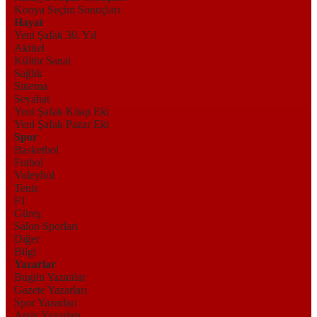
Konya Seçim Sonuçları
Hayat
Yeni Şafak 30. Yıl
Aktüel
Kültür Sanat
Sağlık
Sinema
Seyahat
Yeni Şafak Kitap Eki
Yeni Şafak Pazar Eki
Spor
Basketbol
Futbol
Voleybol
Tenis
F1
Güreş
Salon Sporları
Diğer
Bilgi
Yazarlar
Bugün Yazanlar
Gazete Yazarları
Spor Yazarları
Arşiv Yazarları