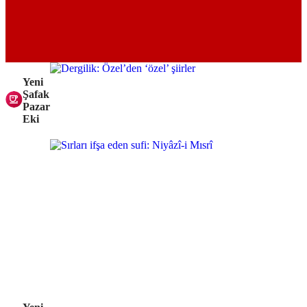
Yeni
Şafak
Pazar
Eki