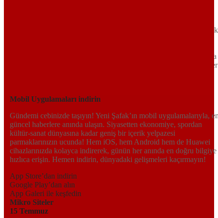
Türkiye’nin Birikimi. Uluslararası Medya Grubu.
Türkiye’nin gündemini belirleyen haber kaynağına hoş geldiniz!
Tarafsız, dinamik ve derinlemesine habercilik anlayışıyla Yeni Şafak
okuyucularına güncel gelişmelerin ötesinde bir deneyim sunuyor.
Siyaset ve ekonomiden kültür-sanat ve spor dünyasına kadar geniş
bir yelpazede sunduğu haberlerle, hem Türkiye’de hem de dünyada
neler olup bittiğini anında öğrenin. Dijital platformlarıyla her an, her
yerden en doğru bilgiye ulaşın; Yeni Şafak’la gündemi yakalayın!
Sosyal medyada bizi takip edin
Mobil Uygulamaları indirin
Gündemi cebinizde taşıyın! Yeni Şafak’ın mobil uygulamalarıyla, e
güncel haberlere anında ulaşın. Siyasetten ekonomiye, spordan
kültür-sanat dünyasına kadar geniş bir içerik yelpazesi
parmaklarınızın ucunda! Hem iOS, hem Android hem de Huawei
cihazlarınızda kolayca indirerek, günün her anında en doğru bilgiye
hızlıca erişin. Hemen indirin, dünyadaki gelişmeleri kaçırmayın!
App Store’dan indirin
Google Play’dan alın
App Galeri ile keşfedin
Mikro Siteler
15 Temmuz