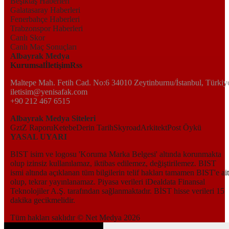
Beşiktaş Haberleri
Galatasaray Haberleri
Fenerbahçe Haberleri
Trabzonspor Haberleri
Canlı Skor
Canlı Maç Sonuçları
Albayrak Medya
Kurumsal
İletişim
Rss
Maltepe Mah. Fetih Cad. No:6 34010 Zeytinburnu/İstanbul, Türkiy
iletisim@yenisafak.com
+90 212 467 6515
Albayrak Medya Siteleri
Gzt
Z Raporu
Ketebe
Derin Tarih
Skyroad
Arkitekt
Post Öykü
YASAL UYARI
BIST isim ve logosu 'Koruma Marka Belgesi' altında korunmakta
olup izinsiz kullanılamaz, iktibas edilemez, değiştirilemez. BIST
ismi altında açıklanan tüm bilgilerin telif hakları tamamen BIST'e ait
olup, tekrar yayınlanamaz. Piyasa verileri iDealdata Finansal
Teknolojiler A.Ş. tarafından sağlanmaktadır. BİST hisse verileri 15
dakika gecikmelidir.
Tüm hakları saklıdır © Net Medya
2026