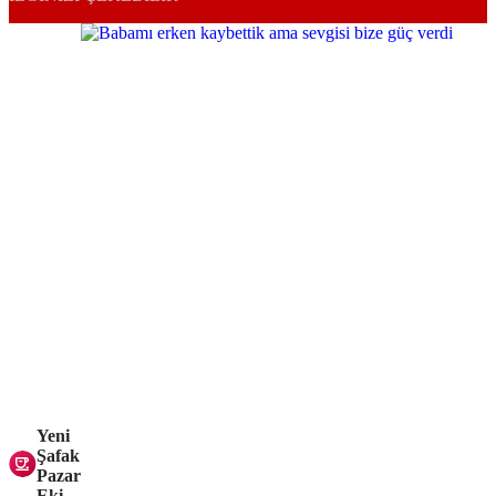
Yeni
Şafak
Pazar
Eki