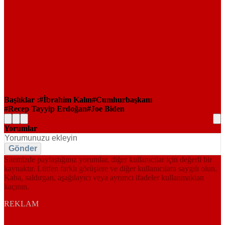
Başlıklar :
İbrahim Kalın
Cumhurbaşkanı
Recep Tayyip Erdoğan
Joe Biden
Yorumlar
Gönder
Sitemizde paylaştığınız yorumlar, diğer kullanıcılar için değerli bir
kaynaktır. Lütfen farklı görüşlere ve diğer kullanıcılara saygılı olun.
Kaba, saldırgan, aşağılayıcı veya ayrımcı ifadeler kullanmaktan
kaçının.
REKLAM