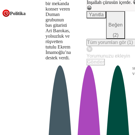
İnşallah çürusün içerde.
bir mekanda
be
😀
konser veren
Politika
Duman
Yanıtla
loaded,
grubunun
Beğen
either
bas gitaristi
Ari Barokas,
because
(
2
)
yolsuzluk ve
rüşvetten
Tüm yorumları gör
(
1
)
the
tutulu Ekrem
İmamoğlu’na
Play
server
destek verdi.
Gönder
or
s
The
This is
v
network
Video
a modal
media
window.
failed
could
or
not
because
be
the
loaded,
format
either