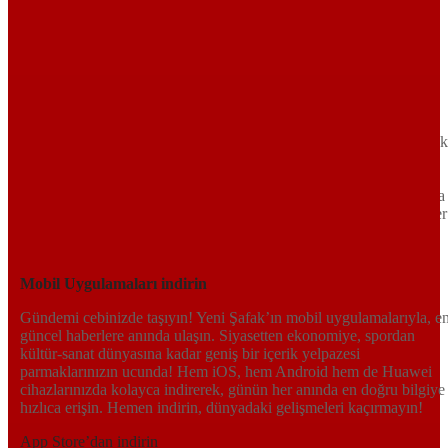
Sayfa Sonu
TR
EN
AR
FR
RU
UR
Türkiye’nin Birikimi. Uluslararası Medya Grubu.
Türkiye’nin gündemini belirleyen haber kaynağına hoş geldiniz!
Tarafsız, dinamik ve derinlemesine habercilik anlayışıyla Yeni Şafak
okuyucularına güncel gelişmelerin ötesinde bir deneyim sunuyor.
Siyaset ve ekonomiden kültür-sanat ve spor dünyasına kadar geniş
bir yelpazede sunduğu haberlerle, hem Türkiye’de hem de dünyada
neler olup bittiğini anında öğrenin. Dijital platformlarıyla her an, her
yerden en doğru bilgiye ulaşın; Yeni Şafak’la gündemi yakalayın!
Sosyal medyada bizi takip edin
Mobil Uygulamaları indirin
Gündemi cebinizde taşıyın! Yeni Şafak’ın mobil uygulamalarıyla, e
güncel haberlere anında ulaşın. Siyasetten ekonomiye, spordan
kültür-sanat dünyasına kadar geniş bir içerik yelpazesi
parmaklarınızın ucunda! Hem iOS, hem Android hem de Huawei
cihazlarınızda kolayca indirerek, günün her anında en doğru bilgiye
hızlıca erişin. Hemen indirin, dünyadaki gelişmeleri kaçırmayın!
App Store’dan indirin