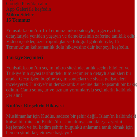
Google Play’dan alın
App Galeri ile keşfedin
Mikro Siteler
15 Temmuz
Yenisafak.com’un 15 Temmuz mikro sitesiyle, o geceyi tüm
detaylarıyla yeniden yaşayın ve demokrasinin zaferine tanıklık edin.
Video içerikler, özel röportajlar ve fotoğraf galerileriyle, 15
Temmuz’un kahramanlık dolu hikayesine dair her şeyi keşfedin.
Türkiye Seçimleri
Yenisafak.com’un seçim mikro sitesinde, anlık seçim bilgileri ve
Türkiye’nin siyasi tarihindeki tüm seçimlerin detaylı analizleri bir
arada. Geçmişten bugüne seçim sonuçları ve siyasi gelişmeleri
inceleyerek Türkiye’nin demokratik sürecine dair kapsamlı bir bakış
edinin. Canlı sonuçlar ve uzman yorumlarıyla seçimlerin kalbinde
yer alın!
Kudüs : Bir şehrin Hikayesi
Müslümanlar için Kudüs, sadece bir şehir değil, İslam’ın kalbindeki
kutsal bir mirastır. Kudüs’ün İslam dünyasındaki eşsiz yerini
keşfetmek ve bu kadim şehrin bugünkü anlamına tanık olmak için
hemen şimdi keşfetmeye başlayın!