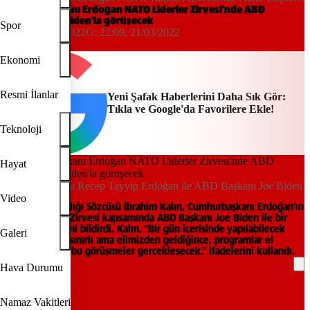
Joe Biden'la görüşecek
Cumhurbaşkanı Erdoğan NATO Liderler Zirvesi'nde ABD
Başkanı Joe Biden'la görüşecek
Spor
21:53, 21/03/2022
G:
22:09, 21/03/2022
AA
Ekonomi
Resmi İlanlar
Yeni Şafak Haberlerini Daha Sık Gör:
Tıkla ve Google'da Favorilere Ekle!
Teknoloji
Hayat
Cumhurbaşkanı Recep Tayyip Erdoğan ile ABD Başkanı Joe Biden
Video
Cumhurbaşkanlığı Sözcüsü İbrahim Kalın, Cumhurbaşkanı Erdoğan'ın
NATO Liderler Zirvesi kapsamında ABD Başkanı Joe Biden ile bir
araya geleceğini bildirdi. Kalın, "Bir gün içerisinde yapılabilecek
Galeri
toplantı sayısı sınırlı ama elimizden geldiğince, programlar el
verdiği ölçüde bu görüşmeler gerçekleşecek." ifadelerini kullandı.
Hava Durumu
REKLAM
Namaz Vakitleri