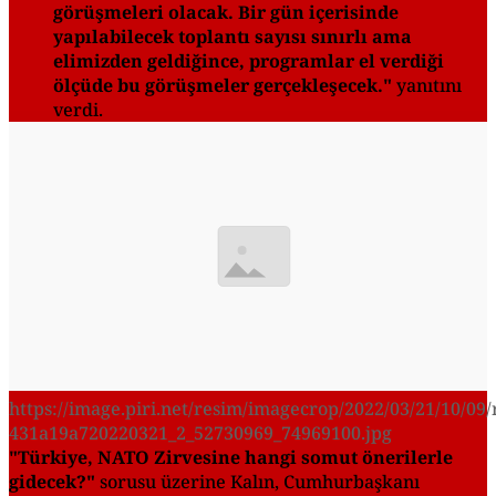
görüşmeleri olacak. Bir gün içerisinde
yapılabilecek toplantı sayısı sınırlı ama
elimizden geldiğince, programlar el verdiği
ölçüde bu görüşmeler gerçekleşecek."
yanıtını
verdi.
https://image.piri.net/resim/imagecrop/2022/03/21/10/09/
431a19a720220321_2_52730969_74969100.jpg
"Türkiye, NATO Zirvesine hangi somut önerilerle
gidecek?"
sorusu üzerine Kalın, Cumhurbaşkanı