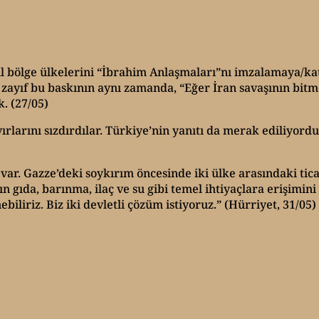
hil bölge ülkelerini “İbrahim Anlaşmaları”nı imzalamaya/k
zayıf bu baskının aynı zamanda, “Eğer İran savaşının bitmesi
k. (27/05)
ırlarını sızdırdılar. Türkiye’nin yanıtı da merak ediliyord
i var. Gazze’deki soykırım öncesinde iki ülke arasındaki ti
ının gıda, barınma, ilaç ve su gibi temel ihtiyaçlara erişimi
biliriz. Biz iki devletli çözüm istiyoruz.” (Hürriyet, 31/05)