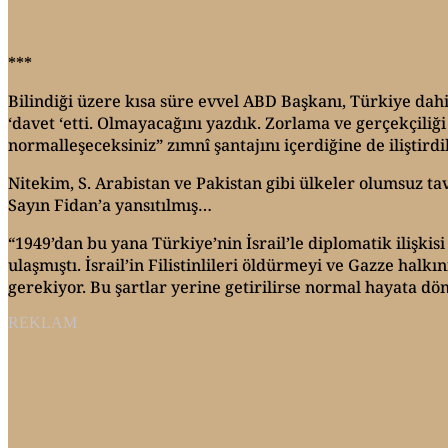
***
Bilindiği üzere kısa süre evvel ABD Başkanı, Türkiye da
‘davet ‘etti. Olmayacağını yazdık. Zorlama ve gerçekçiliği 
normalleşeceksiniz” zımnî şantajını içerdiğine de iliştirdi
Nitekim, S. Arabistan ve Pakistan gibi ülkeler olumsuz tav
Sayın Fidan’a yansıtılmış…
“1949’dan bu yana Türkiye’nin İsrail’le diplomatik ilişkis
ulaşmıştı. İsrail’in Filistinlileri öldürmeyi ve Gazze halk
gerekiyor. Bu şartlar yerine getirilirse normal hayata döne
REKLAM