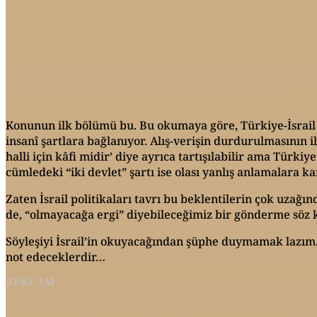
Konunun ilk bölümü bu. Bu okumaya göre, Türkiye-İsrail a
insanî şartlara bağlanıyor. Alış-verişin durdurulmasının 
halli için kâfi midir’ diye ayrıca tartışılabilir ama Türkiy
cümledeki “iki devlet” şartı ise olası yanlış anlamalara ka
Zaten İsrail politikaları tavrı bu beklentilerin çok uzağ
de, “olmayacağa ergi” diyebileceğimiz bir gönderme söz
Söyleşiyi İsrail’in okuyacağından şüphe duymamak lazım. M
not edeceklerdir…
REKLAM