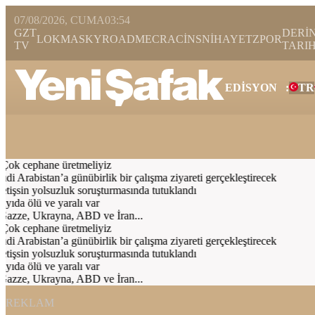
07/08/2026, CUMA
03:54
GZT
DERİ
LOKMA
SKYROAD
MECRA
CİNS
NİHAYET
ZPOR
TV
TARI
EDİSYON
:
TR
Bugün
Spor
Ekonomi
Gündem
Resmi İlanlar
Galeri
Video
Yazarl
Çok cephane üretmeliyiz
rabistan’a günübirlik bir çalışma ziyareti gerçekleştirecek
şsin yolsuzluk soruşturmasında tutuklandı
da ölü ve yaralı var
Gazze, Ukrayna, ABD ve İran...
Çok cephane üretmeliyiz
rabistan’a günübirlik bir çalışma ziyareti gerçekleştirecek
şsin yolsuzluk soruşturmasında tutuklandı
da ölü ve yaralı var
Gazze, Ukrayna, ABD ve İran...
REKLAM