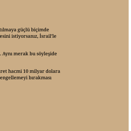
atılmaya güçlü biçimde
ni istiyorsanız, İsrail’le
u. Aynı merak bu söyleşide
caret hacmi 10 milyar dolara
ni engellemeyi bırakması