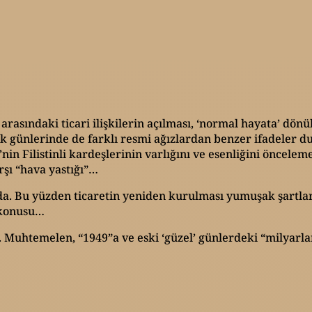
rasındaki ticari ilişkilerin açılması, ‘normal hayata’ dö
ilk günlerinde de farklı resmi ağızlardan benzer ifadeler d
e’nin Filistinli kardeşlerinin varlığını ve esenliğini öncele
rşı “hava yastığı”…
ında. Bu yüzden ticaretin yeniden kurulması yumuşak şartla
 konusu…
uhtemelen, “1949”a ve eski ‘güzel’ günlerdeki “milyarlarca