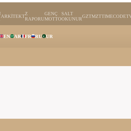
N
Z
GENÇ
SALT
ARKİTEKT
GZTMZT
TIMECODE
T
H
RAPORU
MOTTO
OKUNUR
EN
AR
FR
RU
UR
ar