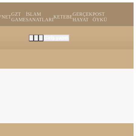
GZT
İSLAM
GERÇEK
POST
VNET
KETEBE
GAME
SANATLARI
HAYAT
ÖYKÜ
Giriş yapın