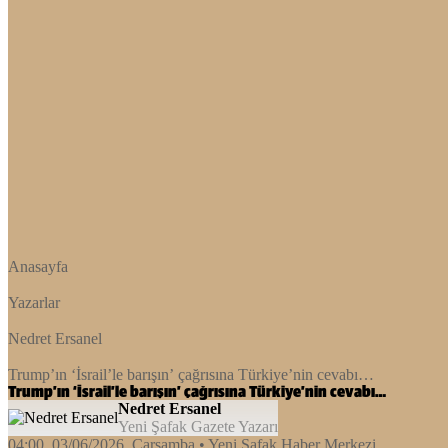
Anasayfa
Yazarlar
Nedret Ersanel
Trump’ın ‘İsrail’le barışın’ çağrısına Türkiye’nin cevabı…
Trump’ın ‘İsrail’le barışın’ çağrısına Türkiye’nin cevabı…
Nedret Ersanel
Yeni Şafak Gazete Yazarı
04:00, 03/06/2026
, Çarşamba
• Yeni Şafak Haber Merkezi