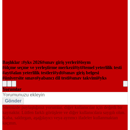
Başlıklar :
yks 2026
sınav giriş yerleri
ösym
ölçme seçme ve yerleştirme merkezi
tyt
temel yeterlilik testi
ayt
alan yeterlilik testleri
ydt
sınav giriş belgesi
üniversite sınavı
yabancı dil testi
sınav takvimi
yks
Yorumlar
Gönder
Sitemizde paylaştığınız yorumlar, diğer kullanıcılar için değerli bir
kaynaktır. Lütfen farklı görüşlere ve diğer kullanıcılara saygılı olun.
Kaba, saldırgan, aşağılayıcı veya ayrımcı ifadeler kullanmaktan
kaçının.