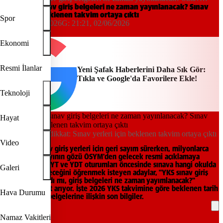
yerleri için beklenen takvim ortaya çıktı
YKS 2026 sınav giriş belgeleri ne zaman yayınlanacak? Sınav
yerleri için beklenen takvim ortaya çıktı
Spor
21:21, 02/06/2026
G:
21:21, 02/06/2026
Yeni Şafak
Ekonomi
Resmi İlanlar
Yeni Şafak Haberlerini Daha Sık Gör:
Tıkla ve Google'da Favorilere Ekle!
Teknoloji
Hayat
YKS adayları dikkat: Sınav yerleri için beklenen takvim ortaya çıktı
Video
YKS 2026 sınav giriş yerleri için geri sayım sürerken, milyonlarca
üniversite adayının gözü ÖSYM'den gelecek resmi açıklamaya
çevrildi. TYT, AYT ve YDT oturumları öncesinde sınava hangi okulda
Galeri
ve salonda gireceğini öğrenmek isteyen adaylar, "YKS sınav giriş
yerleri açıklandı mı, giriş belgeleri ne zaman yayımlanacak?"
sorularına yanıt arıyor. İşte 2026 YKS takvimine göre beklenen tarih
Hava Durumu
ve sınav giriş belgelerine ilişkin son bilgiler.
Namaz Vakitleri