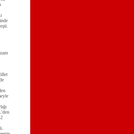
n
ı
inde
eşti.
n
 zam
llet
de
len
eyle
lığı
L'den
52
i.
menin