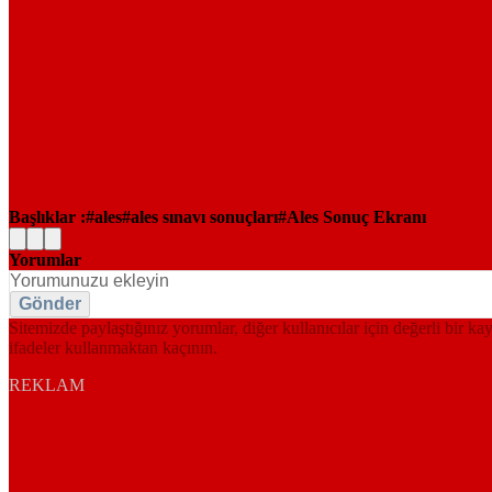
Başlıklar :
ales
ales sınavı sonuçları
Ales Sonuç Ekranı
Yorumlar
Gönder
Sitemizde paylaştığınız yorumlar, diğer kullanıcılar için değerli bir ka
ifadeler kullanmaktan kaçının.
REKLAM