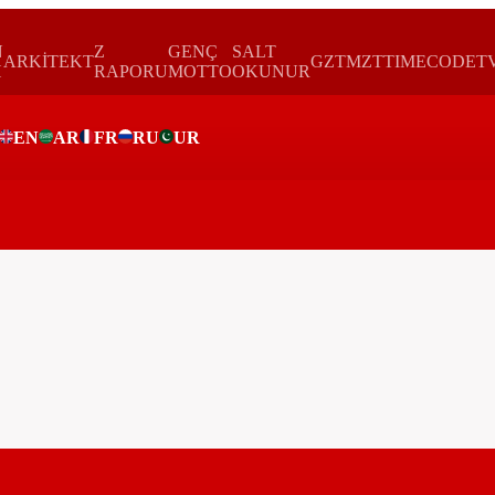
N
Z
GENÇ
SALT
ARKİTEKT
GZTMZT
TIMECODE
T
H
RAPORU
MOTTO
OKUNUR
EN
AR
FR
RU
UR
ar