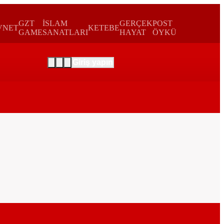
GZT
İSLAM
GERÇEK
POST
VNET
KETEBE
GAME
SANATLARI
HAYAT
ÖYKÜ
Giriş yapın