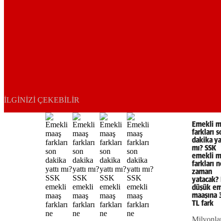
İLGINIZI ÇEKEBILIR
Emekli m
farkları 
dakika ya
mı? SSK
emekli m
farkları 
zaman
yatacak?
düşük em
maaşına 
TL fark
Milyonla