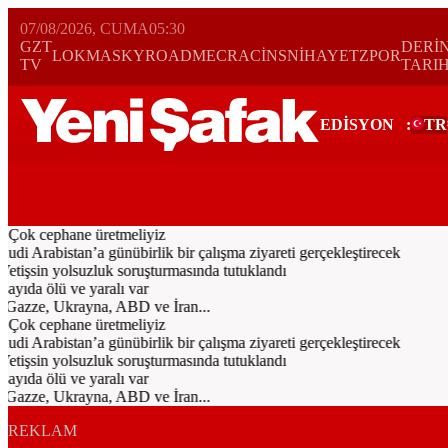
07/08/2026, CUMA
05:30
GZT
DERİ
LOKMA
SKYROAD
MECRA
CİNS
NİHAYET
ZPOR
TV
TARI
EDİSYON
:
TR
Bugün
Spor
Ekonomi
Gündem
Resmi İlanlar
Galeri
Video
Yazarl
 Çok cephane üretmeliyiz
Arabistan’a günübirlik bir çalışma ziyareti gerçekleştirecek
tişsin yolsuzluk soruşturmasında tutuklandı
yıda ölü ve yaralı var
 Gazze, Ukrayna, ABD ve İran...
 Çok cephane üretmeliyiz
Arabistan’a günübirlik bir çalışma ziyareti gerçekleştirecek
tişsin yolsuzluk soruşturmasında tutuklandı
yıda ölü ve yaralı var
 Gazze, Ukrayna, ABD ve İran...
REKLAM