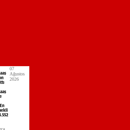
07
aaş
Ağustos
son
2026
ttı
aaş
ne
 En
ekli
3.552
rca