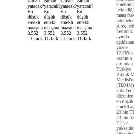
emeklini
beklediği
maaş fark
ödemeler
süreç netl
Temmuz
ayında
açıklana
yüzde
17,76'lık
oranının
ardından
Türkiye
Büyük Mi
Meclisi'n
(TBMM)
kabul edi
düzenlem
en düşük
emekli ay
20 bin T
23 bin 5
TL'ye
yükseltild
Düzenle