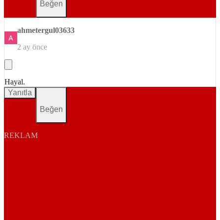
Beğen
ahmetergul03633
2 ay önce
Hayal.
Yanıtla
Beğen
REKLAM