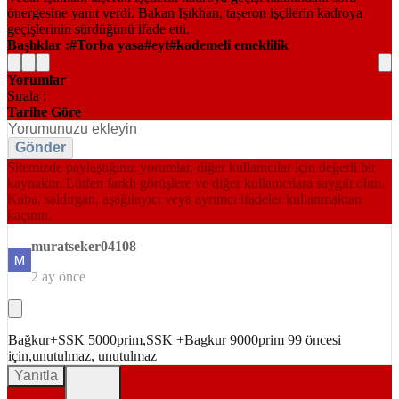
Başlıklar :
Torba yasa
eyt
kademeli emeklilik
Yorumlar
Sırala :
Tarihe Göre
Gönder
Sitemizde paylaştığınız yorumlar, diğer kullanıcılar için değerli bir
kaynaktır. Lütfen farklı görüşlere ve diğer kullanıcılara saygılı olun.
Kaba, saldırgan, aşağılayıcı veya ayrımcı ifadeler kullanmaktan
kaçının.
muratseker04108
2 ay önce
Bağkur+SSK 5000prim,SSK +Bagkur 9000prim 99 öncesi
için,unutulmaz, unutulmaz
Yanıtla