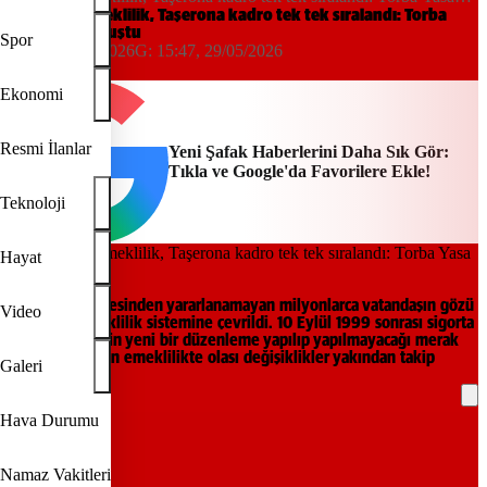
rotası oluştu
Kademeli emeklilik, Taşerona kadro tek tek sıralandı: Torba
Yasa rotası oluştu
Spor
15:47, 29/05/2026
G:
15:47, 29/05/2026
Yeni Şafak
Ekonomi
Resmi İlanlar
Yeni Şafak Haberlerini Daha Sık Gör:
Tıkla ve Google'da Favorilere Ekle!
Teknoloji
Hayat
EYT düzenlemesinden yararlanamayan milyonlarca vatandaşın gözü
Video
kademeli emeklilik sistemine çevrildi. 10 Eylül 1999 sonrası sigorta
girişi olanlar için yeni bir düzenleme yapılıp yapılmayacağı merak
edilirken, erken emeklilikte olası değişiklikler yakından takip
Galeri
ediliyor.
Hava Durumu
REKLAM
Namaz Vakitleri