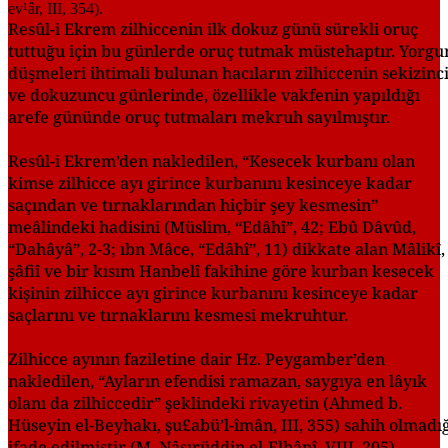
Resûl-i Ekrem zilhiccenin ilk dokuz günü sürekli oruç
tuttuğu için bu günlerde oruç tutmak müstehaptır. Yorgu
düşmeleri ihtimali bulunan hacıların zilhiccenin sekizinc
ve dokuzuncu günlerinde, özellikle vakfenin yapıldığı
arefe gününde oruç tutmaları mekruh sayılmıştır.
Resûl-i Ekrem’den nakledilen, “Kesecek kurbanı olan
kimse zilhicce ayı girince kurbanını kesinceye kadar
saçından ve tırnaklarından hiçbir şey kesmesin”
meâlindeki hadisini (Müslim, “Edâhî”, 42; Ebû Dâvûd,
“Dahâyâ”, 2-3; ıbn Mâce, “Edâhî”, 11) dikkate alan Mâlikî,
şâfiî ve bir kısım Hanbelî fakihine göre kurban kesecek
kişinin zilhicce ayı girince kurbanını kesinceye kadar
saçlarını ve tırnaklarını kesmesi mekruhtur.
Zilhicce ayının faziletine dair Hz. Peygamber’den
nakledilen, “Ayların efendisi ramazan, saygıya en lâyık
olanı da zilhiccedir” şeklindeki rivayetin (Ahmed b.
Hüseyin el-Beyhakı, şu£abü’l-îmân, III, 355) sahih olmadı
ifade edilmiştir (M. Nâsırüddin el-Elbânî, VIII, 205).