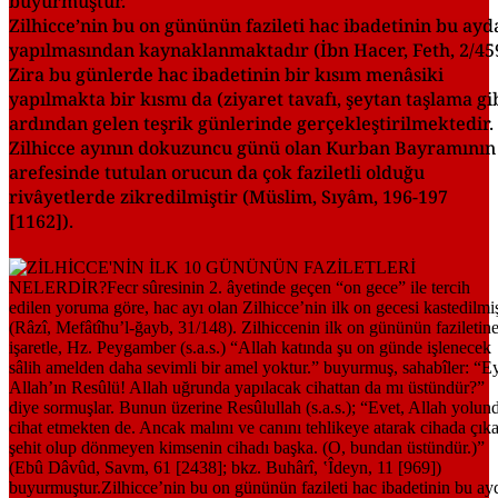
buyurmuştur.
Zilhicce’nin bu on gününün fazileti hac ibadetinin bu ayd
yapılmasından kaynaklanmaktadır (İbn Hacer, Feth, 2/459
Zira bu günlerde hac ibadetinin bir kısım menâsiki
yapılmakta bir kısmı da (ziyaret tavafı, şeytan taşlama gi
ardından gelen teşrik günlerinde gerçekleştirilmektedir.
Zilhicce ayının dokuzuncu günü olan Kurban Bayramının
arefesinde tutulan orucun da çok faziletli olduğu
rivâyetlerde zikredilmiştir (Müslim, Sıyâm, 196-197
[1162]).