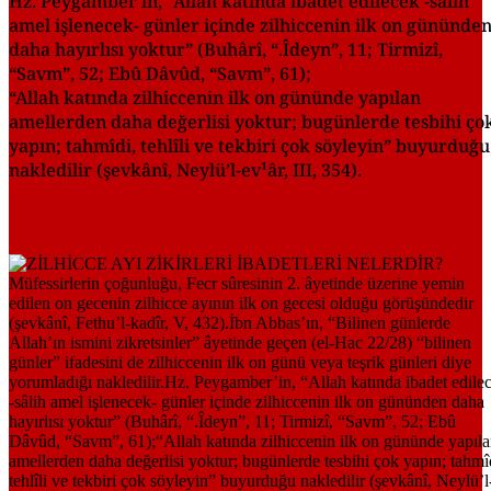
Hz. Peygamber’in, “Allah katında ibadet edilecek -sâlih
amel işlenecek- günler içinde zilhiccenin ilk on gününde
daha hayırlısı yoktur” (Buhârî, “.Îdeyn”, 11; Tirmizî,
“Savm”, 52; Ebû Dâvûd, “Savm”, 61);
“Allah katında zilhiccenin ilk on gününde yapılan
amellerden daha değerlisi yoktur; bugünlerde tesbihi ço
yapın; tahmîdi, tehlîli ve tekbiri çok söyleyin” buyurduğu
nakledilir (şevkânî, Neylü’l-ev¹âr, III, 354).