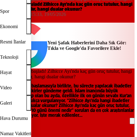
ibadetler yapılır, hangi dualar okunur?
Zilhicce ayı başladı! Zilhicce Ayı'nda kaç gün oruç tutulur, hangi
ibadetler yapılır, hangi dualar okunur?
Spor
Tuğba Güner
15:33, 19/05/2026
Yeni Şafak
Ekonomi
Resmi İlanlar
Yeni Şafak Haberlerini Daha Sık Gör:
Tıkla ve Google'da Favorilere Ekle!
Teknoloji
Hayat
Zilhicce ayının başlamasıyla birlikte, bu süreçte yapılacak ibadetler
Video
ve çekilecek zikirler gündeme geldi. İslam inancında büyük
faziletlere sahip olan bu ayda, özellikle ilk on günün sevabı Kur’an
ve hadislerde sıkça vurgulanıyor. "Zilhicce Ayı'nda hangi ibadetler
Galeri
yapılır, hangi dualar okunur? Zilhicce Ayı'nda kaç gün oruç tutulur,
Zilhicce'nin ilk 10 günü önemi nedir" soruları da en çok araştırılanlar
arasında yer alıyor. İşte merak edilenler...
Hava Durumu
REKLAM
Namaz Vakitleri