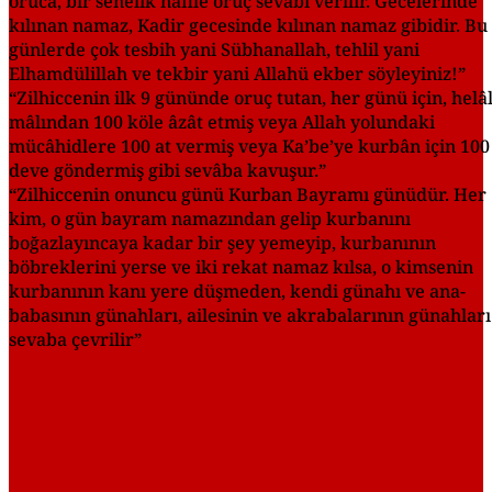
oruca, bir senelik nafile oruç sevabı verilir. Gecelerinde
kılınan namaz, Kadir gecesinde kılınan namaz gibidir. Bu
günlerde çok tesbih yani Sübhanallah, tehlil yani
Elhamdülillah ve tekbir yani Allahü ekber söyleyiniz!”
“Zilhiccenin ilk 9 gününde oruç tutan, her günü için, helâ
mâlından 100 köle âzât etmiş veya Allah yolundaki
mücâhidlere 100 at vermiş veya Ka’be’ye kurbân için 100
deve göndermiş gibi sevâba kavuşur.”
“Zilhiccenin onuncu günü Kurban Bayramı günüdür. Her
kim, o gün bayram namazından gelip kurbanını
boğazlayıncaya kadar bir şey yemeyip, kurbanının
böbreklerini yerse ve iki rekat namaz kılsa, o kimsenin
kurbanının kanı yere düşmeden, kendi günahı ve ana-
babasının günahları, ailesinin ve akrabalarının günahları
sevaba çevrilir”