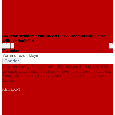
Başlıklar :
zilhicce ayı
zilhicce
zilhicce önemi
zilhicce orucu
zilhicce ibadetleri
Yorumlar
Gönder
Sitemizde paylaştığınız yorumlar, diğer kullanıcılar için değerli bir
kaynaktır. Lütfen farklı görüşlere ve diğer kullanıcılara saygılı olun.
Kaba, saldırgan, aşağılayıcı veya ayrımcı ifadeler kullanmaktan
kaçının.
REKLAM