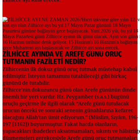
ZİLHİCCE AYINDA VE AREFE GÜNÜ ORUÇ
TUTMANIN FAZİLETİ NEDİR?
Zilhiccenin ilk dokuz günü oruç tutmak müstehap kabul
edilmiştir. İsteyen tamamını tutabileceği gibi birkaç
gününü de tutabilir.
Zilhicce’nin dokuzuncu günü olan Arefe gününün dinde
önemli bir yeri vardır. Hz. Peygamber (s.a.s.) bugünü
oruçlu geçirme ile ilgili olarak “Arefe günü tutulacak
orucun önceki ve sonraki senenin günahlarına kefaret
olacağını Allah’tan ümit ediyorum.” (Müslim, Sıyâm, 196-
197 [1162]) buyurmuştur. Fakat hacda olanların,
yapacakları ibadetleri aksatmamaları, sıkıntı ve hâlsizliğ
düşmemeleri gerekçesiyle Arefe günü oruç tutmamaları