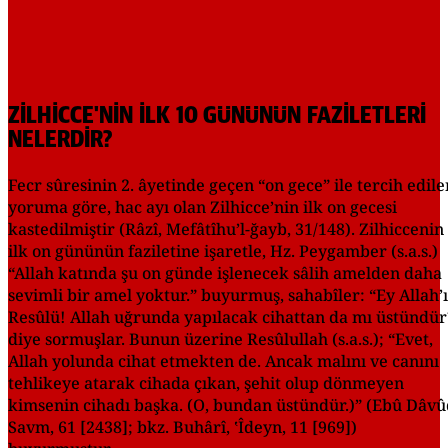
ZİLHİCCE'NİN İLK 10 GÜNÜNÜN FAZİLETLERİ
NELERDİR?
Fecr sûresinin 2. âyetinde geçen “on gece” ile tercih edile
yoruma göre, hac ayı olan Zilhicce’nin ilk on gecesi
kastedilmiştir (Râzî, Mefâtîhu’l-ğayb, 31/148). Zilhiccenin
ilk on gününün faziletine işaretle, Hz. Peygamber (s.a.s.)
“Allah katında şu on günde işlenecek sâlih amelden daha
sevimli bir amel yoktur.” buyurmuş, sahabîler: “Ey Allah’
Resûlü! Allah uğrunda yapılacak cihattan da mı üstündür
diye sormuşlar. Bunun üzerine Resûlullah (s.a.s.); “Evet,
Allah yolunda cihat etmekten de. Ancak malını ve canını
tehlikeye atarak cihada çıkan, şehit olup dönmeyen
kimsenin cihadı başka. (O, bundan üstündür.)” (Ebû Dâvû
Savm, 61 [2438]; bkz. Buhârî, ʽÎdeyn, 11 [969])