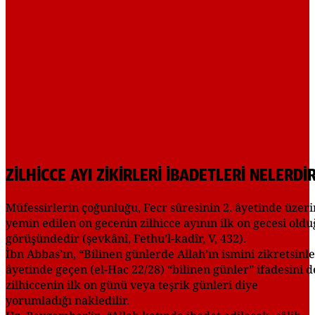
ZİLHİCCE AYI ZİKİRLERİ İBADETLERİ NELERDİ
Müfessirlerin çoğunluğu, Fecr sûresinin 2. âyetinde üzer
yemin edilen on gecenin zilhicce ayının ilk on gecesi old
görüşündedir (şevkânî, Fethu’l-kadîr, V, 432).
İbn Abbas’ın, “Bilinen günlerde Allah’ın ismini zikretsinl
âyetinde geçen (el-Hac 22/28) “bilinen günler” ifadesini d
zilhiccenin ilk on günü veya teşrik günleri diye
yorumladığı nakledilir.