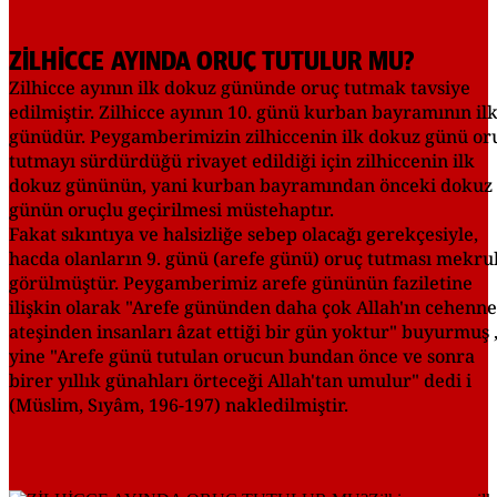
ZİLHİCCE AYINDA ORUÇ TUTULUR MU?
Zilhicce ayının ilk dokuz gününde oruç tutmak tavsiye
edilmiştir. Zilhicce ayının 10. günü kurban bayramının il
günüdür. Peygamberimizin zilhiccenin ilk dokuz günü or
tutmayı sürdürdüğü rivayet edildiği için zilhiccenin ilk
dokuz gününün, yani kurban bayramından önceki dokuz
günün oruçlu geçirilmesi müstehaptır.
Fakat sıkıntıya ve halsizliğe sebep olacağı gerekçesiyle,
hacda olanların 9. günü (arefe günü) oruç tutması mekru
görülmüştür. Peygamberimiz arefe gününün faziletine
ilişkin olarak "Arefe gününden daha çok Allah'ın cehenn
ateşinden insanları âzat ettiği bir gün yoktur" buyurmuş 
yine "Arefe günü tutulan orucun bundan önce ve sonra
birer yıllık günahları örteceği Allah'tan umulur" dedi i
(Müslim, Sıyâm, 196-197) nakledilmiştir.