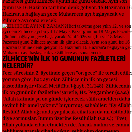
Pazartesi günü Zilhicce ayının ilk günü olacak. Ayın son
günü ise 16 Haziran tarihine denk geliyor. 15 Haziran'ı 16
Haziran'a bağlayan gece Muharrem ayı başlayacak ve
Zilhicce ayı sona erecek.
ZİLHİCCE'NİN İLK 10 GÜNÜNÜN FAZİLETLERİ
NELERDİR?
Fecr sûresinin 2. âyetinde geçen "on gece" ile tercih edile
yoruma göre, hac ayı olan Zilhicce'nin ilk on gecesi
kastedilmiştir (Râzî, Mefâtîhu'l-ğayb, 31/148). Zilhiccenin
ilk on gününün faziletine işaretle, Hz. Peygamber (s.a.s.)
"Allah katında şu on günde işlenecek sâlih amelden daha
sevimli bir amel yoktur." buyurmuş, sahabîler: "Ey Allah'
Resûlü! Allah uğrunda yapılacak cihattan da mı üstündür
diye sormuşlar. Bunun üzerine Resûlullah (s.a.s.); "Evet,
Allah yolunda cihat etmekten de. Ancak malını ve canını
tehlikeye atarak cihada çıkan, şehit olup dönmeyen