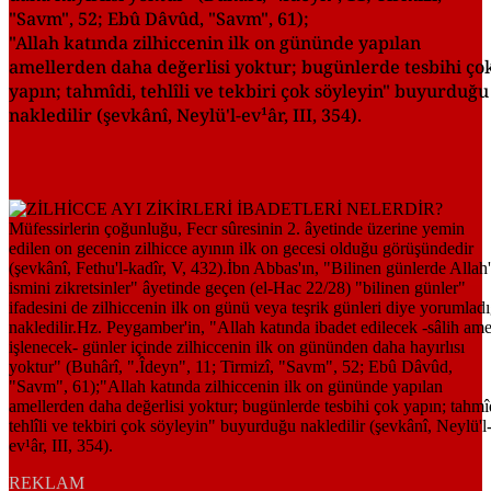
"Savm", 52; Ebû Dâvûd, "Savm", 61);
"Allah katında zilhiccenin ilk on gününde yapılan
amellerden daha değerlisi yoktur; bugünlerde tesbihi ço
yapın; tahmîdi, tehlîli ve tekbiri çok söyleyin" buyurduğu
nakledilir (şevkânî, Neylü'l-ev¹âr, III, 354).
REKLAM