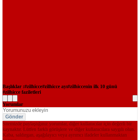
Başlıklar :
zilhicce
zilhicce ayı
zilhiccenin ilk 10 günü
zilhicce faziletleri
Yorumlar
Gönder
Sitemizde paylaştığınız yorumlar, diğer kullanıcılar için değerli bir
kaynaktır. Lütfen farklı görüşlere ve diğer kullanıcılara saygılı olun.
Kaba, saldırgan, aşağılayıcı veya ayrımcı ifadeler kullanmaktan