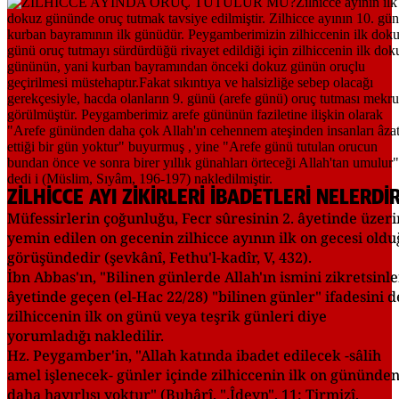
ZİLHİCCE AYI ZİKİRLERİ İBADETLERİ NELERDİ
Müfessirlerin çoğunluğu, Fecr sûresinin 2. âyetinde üzer
yemin edilen on gecenin zilhicce ayının ilk on gecesi old
görüşündedir (şevkânî, Fethu'l-kadîr, V, 432).
İbn Abbas'ın, "Bilinen günlerde Allah'ın ismini zikretsinle
âyetinde geçen (el-Hac 22/28) "bilinen günler" ifadesini d
zilhiccenin ilk on günü veya teşrik günleri diye
yorumladığı nakledilir.
Hz. Peygamber'in, "Allah katında ibadet edilecek -sâlih
amel işlenecek- günler içinde zilhiccenin ilk on gününde
daha hayırlısı yoktur" (Buhârî, ".Îdeyn", 11; Tirmizî,