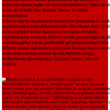
kimsenin cihadı başka. (O, bundan üstündür.)" (Ebû Dâvû
Savm, 61 [2438]; bkz. Buhârî, ʽÎdeyn, 11 [969])
buyurmuştur.
Zilhicce'nin bu on gününün fazileti hac ibadetinin bu ayd
yapılmasından kaynaklanmaktadır (İbn Hacer, Feth, 2/459
Zira bu günlerde hac ibadetinin bir kısım menâsiki
yapılmakta bir kısmı da (ziyaret tavafı, şeytan taşlama gi
ardından gelen teşrik günlerinde gerçekleştirilmektedir.
Zilhicce ayının dokuzuncu günü olan Kurban Bayramının
arefesinde tutulan orucun da çok faziletli olduğu
rivâyetlerde zikredilmiştir (Müslim, Sıyâm, 196-197
[1162]).