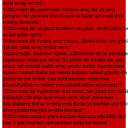
misli sevâp verilir.”
“Zilhiccenin ilk günlerinde tutulan oruç, bir yıl oruç
tutmaya, bir gecesini ihyâ etmek de Kadir gecesini ihyâ
etmeye bedeldir.”
“Zilhiccenin ilk on günü fazilette bin güne, Arefe Günü ise
on bin güne eşittir.”
“Zilhiccenin ilk 9 günü oruç tutana, Allahü teâlâ, her gün
için bir yıllık oruç sevâbı verir.”
“Allahü teâlâ, ibadetler içinde, Zilhiccenin ilk on gününde
yapılanları daha çok sever. Bu günlerde tutulan bir gün
oruca, bir senelik nafile oruç sevabı verilir. Gecelerinde
kılınan namaz, Kadir gecesinde kılınan namaz gibidir. Bu
günlerde çok tesbih yani Sübhanallah, tehlil yani
Elhamdülillah ve tekbir yani Allahü ekber söyleyiniz!”
“Zilhiccenin ilk 9 gününde oruç tutan, her günü için, helâ
mâlından 100 köle âzât etmiş veya Allah yolundaki
mücâhidlere 100 at vermiş veya Ka’be’ye kurbân için 100
deve göndermiş gibi sevâba kavuşur.”
“Zilhiccenin onuncu günü Kurban Bayramı günüdür. Her
kim, o gün bayram namazından gelip kurbanını