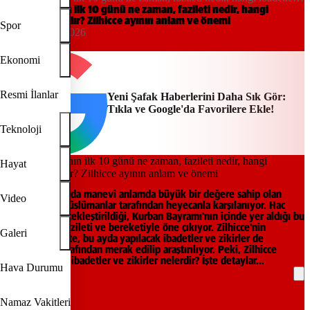
yapılır? Zilhicce ayının anlam ve önemi
Zilhicce ayının ilk 10 günü ne zaman, fazileti nedir, hangi
ibadetler yapılır? Zilhicce ayının anlam ve önemi
Spor
14:55, 19/05/2026
Yeni Şafak
Ekonomi
Resmi İlanlar
Yeni Şafak Haberlerini Daha Sık Gör:
Tıkla ve Google'da Favorilere Ekle!
Teknoloji
Hayat
İslam dünyasında manevi anlamda büyük bir değere sahip olan
Video
Zilhicce ayı, Müslümanlar tarafından heyecanla karşılanıyor. Hac
ibadetinin gerçekleştirildiği, Kurban Bayramı'nın içinde yer aldığı bu
mübarek ay, fazileti ve bereketiyle öne çıkıyor. Zilhicce'nin
Galeri
gelişiyle birlikte, bu ayda yapılacak ibadetler ve zikirler de
vatandaşlar tarafından merak edilip araştırılıyor. Peki, Zilhicce
ayında yapılan ibadetler ve zikirler nelerdir? İşte detaylar...
Hava Durumu
REKLAM
Namaz Vakitleri